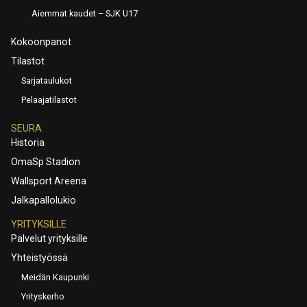
Aiemmat kaudet – SJK U17
Kokoonpanot
Tilastot
Sarjataulukot
Pelaajatilastot
SEURA
Historia
OmaSp Stadion
Wallsport Areena
Jalkapallolukio
YRITYKSILLE
Palvelut yrityksille
Yhteistyössä
Meidän Kaupunki
Yrityskerho