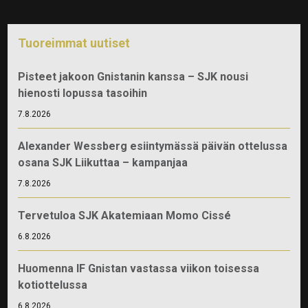
Tuoreimmat uutiset
Pisteet jakoon Gnistanin kanssa – SJK nousi
hienosti lopussa tasoihin
7.8.2026
Alexander Wessberg esiintymässä päivän ottelussa
osana SJK Liikuttaa – kampanjaa
7.8.2026
Tervetuloa SJK Akatemiaan Momo Cissé
6.8.2026
Huomenna IF Gnistan vastassa viikon toisessa
kotiottelussa
6.8.2026