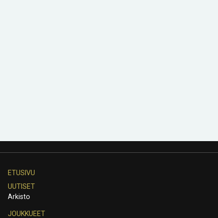
ETUSIVU
UUTISET
Arkisto
JOUKKUEET