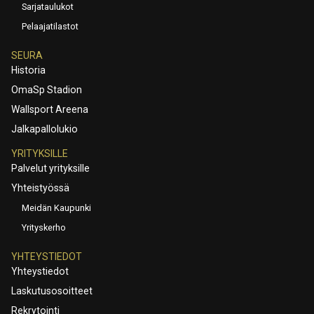
Sarjataulukot
Pelaajatilastot
SEURA
Historia
OmaSp Stadion
Wallsport Areena
Jalkapallolukio
YRITYKSILLE
Palvelut yrityksille
Yhteistyössä
Meidän Kaupunki
Yrityskerho
YHTEYSTIEDOT
Yhteystiedot
Laskutusosoitteet
Rekrytointi