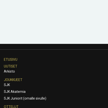
ETUSIVU
UUTISET
Arkisto
JOUKKUEET
SJK
SJK Akatemia
SJK Juniorit (omalle sivulle)
OTTELUT