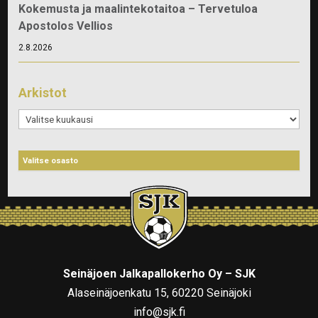
Kokemusta ja maalintekotaitoa – Tervetuloa
Apostolos Vellios
2.8.2026
Arkistot
Arkistot
Seinäjoen Jalkapallokerho Oy – SJK
Alaseinäjoenkatu 15, 60220 Seinäjoki
info@sjk.fi