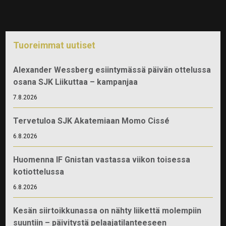
Tuoreimmat uutiset
Alexander Wessberg esiintymässä päivän ottelussa
osana SJK Liikuttaa – kampanjaa
7.8.2026
Tervetuloa SJK Akatemiaan Momo Cissé
6.8.2026
Huomenna IF Gnistan vastassa viikon toisessa
kotiottelussa
6.8.2026
Kesän siirtoikkunassa on nähty liikettä molempiin
suuntiin – päivitystä pelaajatilanteeseen