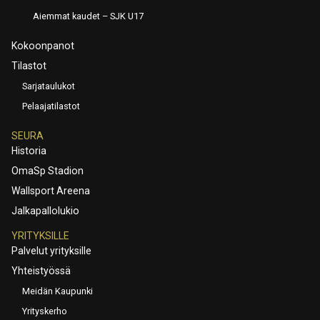
Aiemmat kaudet – SJK U17
Kokoonpanot
Tilastot
Sarjataulukot
Pelaajatilastot
SEURA
Historia
OmaSp Stadion
Wallsport Areena
Jalkapallolukio
YRITYKSILLE
Palvelut yrityksille
Yhteistyössä
Meidän Kaupunki
Yrityskerho