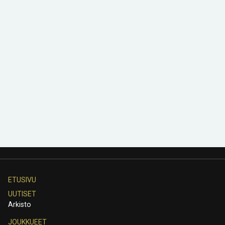
ETUSIVU
UUTISET
Arkisto
JOUKKUEET