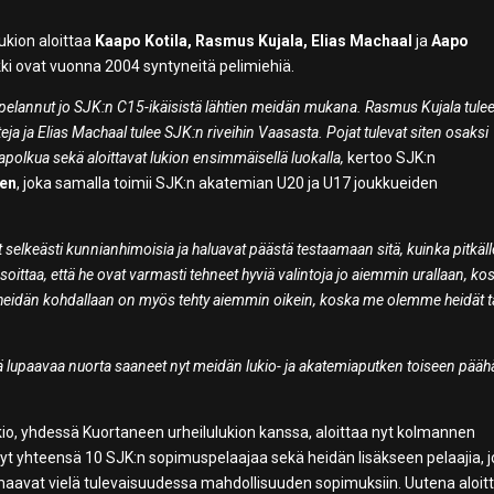
ukion aloittaa
Kaapo Kotila, Rasmus Kujala, Elias Machaal
ja
Aapo
ki ovat vuonna 2004 syntyneitä pelimiehiä.
pelannut jo SJK:n C15-ikäisistä lähtien meidän mukana. Rasmus Kujala tule
 ja Elias Machaal tulee SJK:n riveihin Vaasasta. Pojat tulevat siten osaksi
polkua sekä aloittavat lukion ensimmäisellä luokalla,
kertoo SJK:n
nen
, joka samalla toimii SJK:n akatemian U20 ja U17 joukkueiden
at selkeästi kunnianhimoisia ja haluavat päästä testaamaan sitä, kuinka pitkäll
soittaa, että he ovat varmasti tehneet hyviä valintoja jo aiemmin urallaan, ko
a heidän kohdallaan on myös tehty aiemmin oikein, koska me olemme heidät 
ä lupaavaa nuorta saaneet nyt meidän lukio- ja akatemiaputken toiseen pääh
kio, yhdessä Kuortaneen urheilulukion kanssa, aloittaa nyt kolmannen
nyt yhteensä 10 SJK:n sopimuspelaajaa sekä heidän lisäkseen pelaajia, 
maavat vielä tulevaisuudessa mahdollisuuden sopimuksiin. Uutena aloit