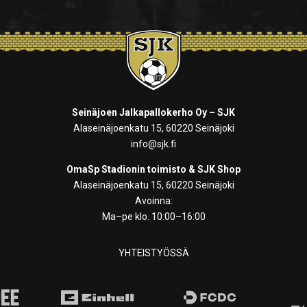
Seinäjoen Jalkapallokerho Oy – SJK
Alaseinäjoenkatu 15, 60220 Seinäjoki
info@sjk.fi
OmaSp Stadionin toimisto & SJK Shop
Alaseinäjoenkatu 15, 60220 Seinäjoki
Avoinna:
Ma–pe klo. 10:00–16:00
YHTEISTYÖSSÄ