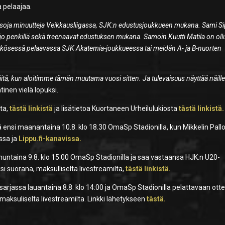
a pelaajaa.
 isoja minuutteja Veikkausliigassa, SJK:n edustusjoukkueen mukana. Sami S
 jo penkillä sekä treenaavat edustuksen mukana. Samoin Kuutti Matila on ollu
kkösessä pelaavassa SJK Akatemia-joukkueessa tai meidän A- ja B-nuorten
tä, kun aloitimme tämän muutama vuosi sitten. Ja tulevaisuus näyttää näill
htinen vielä lopuksi.
lta,
tästä linkistä
ja lisätietoa Kuortaneen Urheilulukiosta
tästä linkistä.
nsi maanantaina 10.8. klo 18.30 OmaSp Stadionilla, kun Mikkelin Palloi
ssa ja
Lippu.fi-kanavissa.
untaina 9.8. klo 15:00 OmaSp Stadionilla ja saa vastaansa HJK:n U20-
i suorana, maksulliselta livestreamilta,
tästä linkistä.
rjassa lauantaina 8.8. klo 14:00 ja OmaSp Stadionilla pelattavaan ott
aksuliselta livestreamilta. Linkki lähetykseen
tästä.