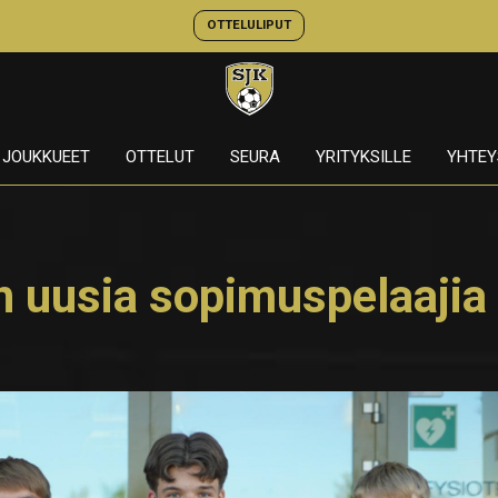
OTTELULIPUT
JOUKKUEET
OTTELUT
SEURA
YRITYKSILLE
YHTEY
n uusia sopimuspelaajia