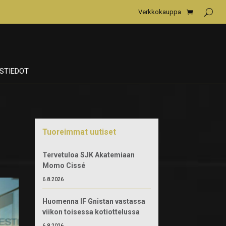
Verkkokauppa
STIEDOT
Tuoreimmat uutiset
Tervetuloa SJK Akatemiaan
Momo Cissé
6.8.2026
Huomenna IF Gnistan vastassa
viikon toisessa kotiottelussa
6.8.2026