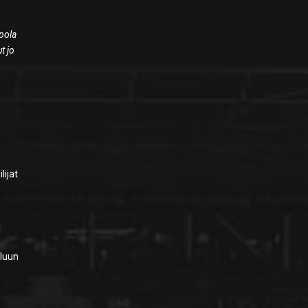
ipola
t jo
e
lijat
eluun