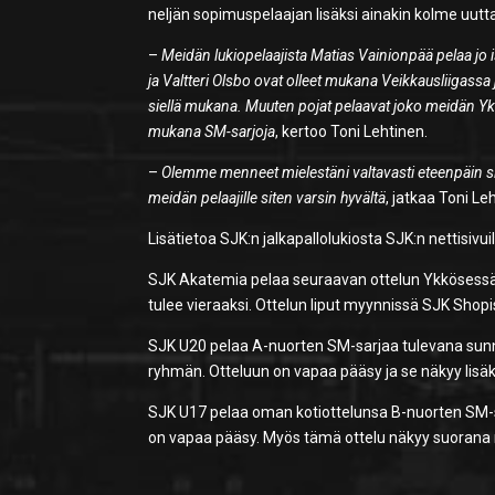
neljän sopimuspelaajan lisäksi ainakin kolme uutt
–
Meidän lukiopelaajista Matias Vainionpää pelaa jo
ja Valtteri Olsbo ovat olleet mukana Veikkausliigassa
siellä mukana. Muuten pojat pelaavat joko meidän Y
mukana SM-sarjoja
, kertoo Toni Lehtinen.
–
Olemme menneet mielestäni valtavasti eteenpäin sii
meidän pelaajille siten varsin hyvältä
, jatkaa Toni Le
Lisätietoa SJK:n jalkapallolukiosta SJK:n nettisivui
SJK Akatemia pelaa seuraavan ottelun Ykkösessä e
tulee vieraaksi. Ottelun liput myynnissä SJK Shopi
SJK U20 pelaa A-nuorten SM-sarjaa tulevana sunn
ryhmän. Otteluun on vapaa pääsy ja se näkyy lisäks
SJK U17 pelaa oman kotiottelunsa B-nuorten SM-sa
on vapaa pääsy. Myös tämä ottelu näkyy suorana m