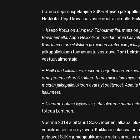
Uutena sopimuspelaajina SJK-vetoisen jalkapallol
Heikkilä.
Pojat kuvassa vasemmalta oikealle. Kaik
–
Kaapo Kotila on alunperin Toholammilta, mutta on 
Rovaniemeltä, Aapo Heikkilä on meidän omia kasvatteja
Kuortaneen urheilulukion ja meidän akatemian pelaaja
jalkapallolukion toiminnasta vastaava
Toni Lehti
vastuuvalmentaja.
–
Heillä on kaikilla terve asenne harjoitteluun. He ov
oma potentiaali uralla riittää. Tämä mielestäni myös o
meidän jalkapallolukioon ovat nyt päätyneet. Asioit
halunneet.
–
Olemme erittäin tyytyväisiä, että olemme nämä nelj
toteaa Lehtinen.
Vuonna 2018 aloittanut SJK-vetoinen jalkapallolu
vuosikurssin tänä syksynä. Kaikkiaan lukiossa on 
pelaavat SJK:n juniorijoukkueissa sekä samalla o