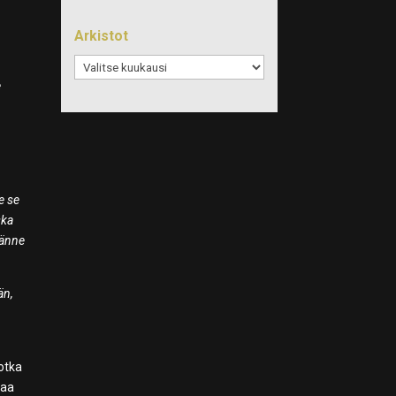
Arkistot
Arkistot
e
e se
ska
tänne
än,
jotka
taa