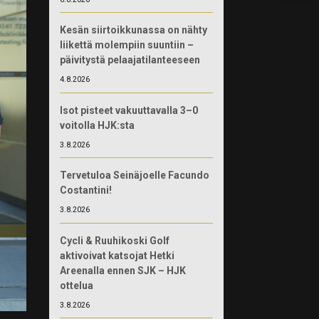
Kesän siirtoikkunassa on nähty
liikettä molempiin suuntiin –
päivitystä pelaajatilanteeseen
4.8.2026
Isot pisteet vakuuttavalla 3–0
voitolla HJK:sta
3.8.2026
Tervetuloa Seinäjoelle Facundo
Costantini!
3.8.2026
Cycli & Ruuhikoski Golf
aktivoivat katsojat Hetki
Areenalla ennen SJK – HJK
ottelua
3.8.2026