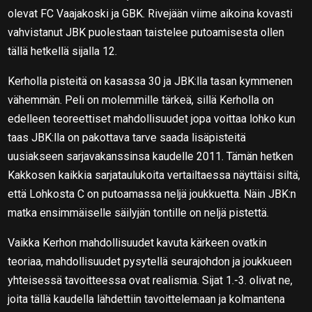
olevat FC Vaajakoski ja GBK. Rivejään viime aikoina kovasti
vahvistanut JBK puolestaan taistelee putoamisesta ollen
tällä hetkellä sijalla 12.
Kerholla pisteitä on kasassa 30 ja JBK:lla tasan kymmenen
vähemmän. Peli on molemmille tärkeä, sillä Kerholla on
edelleen teoreettiset mahdollisuudet jopa voittaa lohko kun
taas JBK:lla on pakottava tarve saada lisäpisteitä
uusiakseen sarjavakanssinsa kaudelle 2011. Tämän hetken
Kakkosen kaikkia sarjataulukoita vertailtaessa näyttäisi siltä,
että Lohkosta C on putoamassa neljä joukkuetta. Näin JBK:n
matka ensimmäiselle säilyjän tontille on neljä pistettä.
Vaikka Kerhon mahdollisuudet kavuta kärkeen ovatkin
teoriaa, mahdollisuudet pysytellä seurajohdon ja joukkueen
yhteisessä tavoitteessa ovat realismia. Sijat 1.-3. olivat ne,
joita tällä kaudella lähdettiin tavoittelemaan ja kolmantena