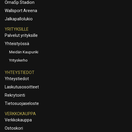
OmaSp Stadion
Wallsport Areena
Jalkapallolukio
YRITYKSILLE
Palvelut yrityksille
Yhteistyössä
Meidän Kaupunki
Yrityskerho
YHTEYSTIEDOT
Yhteystiedot
Laskutusosoitteet
Rekrytointi
Tietosuojaseloste
VERKKOKAUPPA
Verkkokauppa
Ostoskori