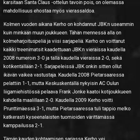
karsitaan Santa Claus -ottelun tavoin pois, on olemassa
mahdollisuus ehostaa myös vierassaldoa.
Kolmen vuoden aikana Kerho on kohdannut JBK:n useammin
kuin minkään muun joukkueen. Tähän mennessä alla on
kolmeharjoituspeliä ja viisi sarjapeliä. Kerho on voittanut
kaikki treenimatsit kaadettuaan JBK:n vieraissa kaudella
2008 numeroin 3-0 ja tällä kaudella vieraissa 2-0, sekä
kotikentällään 2-1. Sarjapeleissä JBK onkin sitten ollut
ikävän vaikea vastustaja. Kaudella 2008 Pietarsaaressa
pelattiin 1-1, mutta Keskuskentällä nykyisin AC Oulun
liigamiehistössä pelaava Frank Jonke kaatoi kotijoukkueen
kahdella maalillaan 2-0. Kaudella 2009 Kerho voitti
Prunttimäessä 3-1, mutta Pietarsaaressa tuli tappio melko
katkerasti kyseenalaisten tuomioiden värittämässä
kamppailussa 2-1.
Tämän kauden kohtaamisen sarjassa Kerho vei