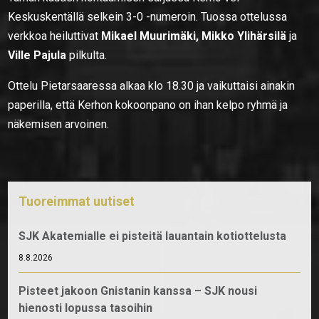
Keskuskentällä selkein 3-0 -numeroin. Tuossa ottelussa
verkkoa heiluttivat
Mikael Muurimäki, Mikko Ylihärsilä
ja
Ville Pajula
pilkulta.
Ottelu Pietarsaaressa alkaa klo 18.30 ja vaikuttaisi ainakin
paperilla, että Kerhon kokoonpano on ihan kelpo ryhmä ja
näkemisen arvoinen.
Tuoreimmat uutiset
SJK Akatemialle ei pisteitä lauantain kotiottelusta
8.8.2026
Pisteet jakoon Gnistanin kanssa – SJK nousi
hienosti lopussa tasoihin