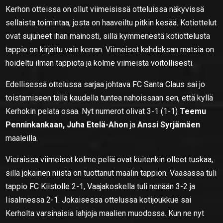
Kerhon otteissa on ollut viimeisissä otteluissa näkyvissä
sellaista toimintaa, josta on haaveiltu pitkin kesää. Kotiottelut
ovat sujuneet ihan mainosti, sillä kymmenestä kotiottelusta
tappio on kirjattu vain kerran. Viimeiset kahdeksan matsia on
hoideltu ilman tappiota ja kolme viimeistä voitollisesti.
Edellisessä ottelussa sarjaa johtava FC Santa Claus sai jo
toistamiseen tällä kaudella tuntea nahoissaan sen, että kyllä
Kerhokin pelata osaa. Nyt numerot olivat 3-1 (1-1)
Teemu
Penninkankaan, Juha Etelä-Ahon
ja
Anssi Syrjämäen
maaleilla.
Vieraissa viimeiset kolme peliä ovat kuitenkin olleet tuskaa,
sillä jokainen niistä on tuottanut maalin tappion. Vaasassa tuli
tappio FC Kiistolle 2-1, Vaajakoskella tuli nenään 3-2 ja
Iisalmessa 2-1. Jokaisessa ottelussa kotijoukkue sai
Kerholta varsinaisia lahjoja maalien muodossa. Kun ne nyt