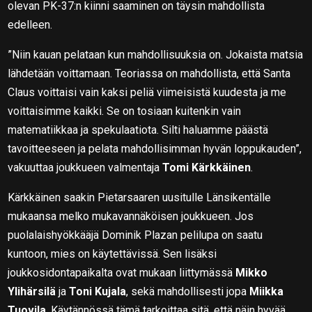
olevan PK-37:n kiinni saaminen on täysin mahdollista
edelleen.
”Niin kauan pelataan kun mahdollisuuksia on. Jokaista matsia
lähdetään voittamaan. Teoriassa on mahdollista, että Santa
Claus voittaisi vain kaksi peliä viimeisistä kuudesta ja me
voittaisimme kaikki. Se on tosiaan kuitenkin vain
matematiikkaa ja spekulaatiota. Silti haluamme päästä
tavoitteeseen ja pelata mahdollisimman hyvän loppukauden”,
vakuuttaa joukkueen valmentaja
Tomi Kärkkäinen
.
Kärkkäinen saakin Pietarsaaren uusitulle Länsikentälle
mukaansa melko mukavannäköisen joukkueen. Jos
puolalaishyökkääjä Dominik Plazan pelilupa on saatu
kuntoon, mies on käytettävissä. Sen lisäksi
joukkosidontapaikalta ovat mukaan liittymässä
Mikko
Ylihärsilä
ja
Toni Kujala
, sekä mahdollisesti jopa
Miikka
Tuovila
. Käytännössä tämä tarkoittaa sitä, että näin hyvää