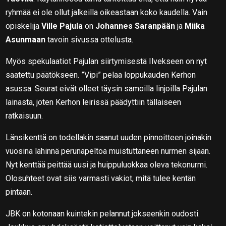
ryhmää ei ole ollut jalkeilla oikeastaan koko kaudella. Vain
opiskelija
Ville Pajula
on
Johannes Saranpään
ja
Miika
Asunmaan
tavoin sivussa ottelusta.
Myös spekulaatiot Pajulan siirtymisestä Ilvekseen on nyt
saatettu päätökseen. ”Vipi” pelaa loppukauden Kerhon
asussa. Seurat eivät olleet täysin samoilla linjoilla Pajulan
lainasta, joten Kerhon leirissä päädyttiin tällaiseen
ratkaisuun.
Länsikenttä on todellakin saanut uuden pinnoitteen joinakin
vuosina lähinnä perunapeltoa muistuttaneen nurmen sijaan.
Nyt kenttää peittää uusi ja huippuluokkaa oleva tekonurmi.
Olosuhteet ovat siis varmasti vakiot, mitä tulee kentän
pintaan.
JBK on kotonaan kuintekin pelannut jokseenkin oudosti.