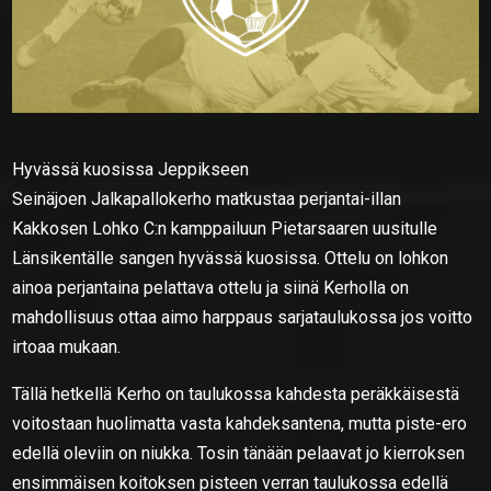
Hyvässä kuosissa Jeppikseen
Seinäjoen Jalkapallokerho matkustaa perjantai-illan
Kakkosen Lohko C:n kamppailuun Pietarsaaren uusitulle
Länsikentälle sangen hyvässä kuosissa. Ottelu on lohkon
ainoa perjantaina pelattava ottelu ja siinä Kerholla on
mahdollisuus ottaa aimo harppaus sarjataulukossa jos voitto
irtoaa mukaan.
Tällä hetkellä Kerho on taulukossa kahdesta peräkkäisestä
voitostaan huolimatta vasta kahdeksantena, mutta piste-ero
edellä oleviin on niukka. Tosin tänään pelaavat jo kierroksen
ensimmäisen koitoksen pisteen verran taulukossa edellä