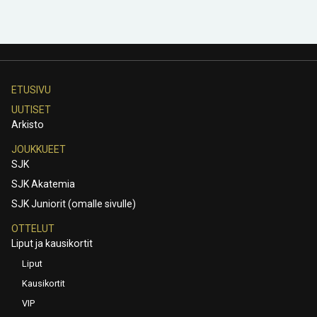
ETUSIVU
UUTISET
Arkisto
JOUKKUEET
SJK
SJK Akatemia
SJK Juniorit (omalle sivulle)
OTTELUT
Liput ja kausikortit
Liput
Kausikortit
VIP