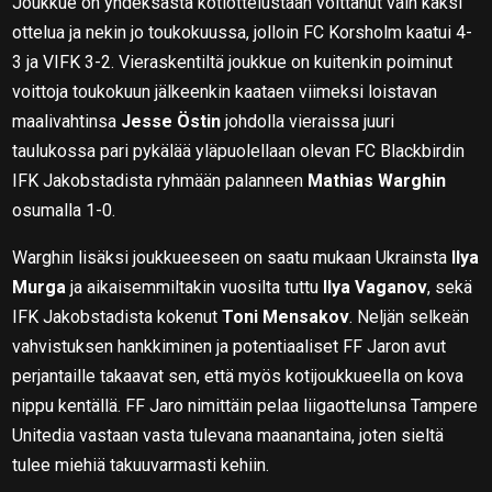
Joukkue on yhdeksästä kotiottelustaan voittanut vain kaksi
ottelua ja nekin jo toukokuussa, jolloin FC Korsholm kaatui 4-
3 ja VIFK 3-2. Vieraskentiltä joukkue on kuitenkin poiminut
voittoja toukokuun jälkeenkin kaataen viimeksi loistavan
maalivahtinsa
Jesse Östin
johdolla vieraissa juuri
taulukossa pari pykälää yläpuolellaan olevan FC Blackbirdin
IFK Jakobstadista ryhmään palanneen
Mathias Warghin
osumalla 1-0.
Warghin lisäksi joukkueeseen on saatu mukaan Ukrainsta
Ilya
Murga
ja aikaisemmiltakin vuosilta tuttu
Ilya Vaganov
, sekä
IFK Jakobstadista kokenut
Toni Mensakov
. Neljän selkeän
vahvistuksen hankkiminen ja potentiaaliset FF Jaron avut
perjantaille takaavat sen, että myös kotijoukkueella on kova
nippu kentällä. FF Jaro nimittäin pelaa liigaottelunsa Tampere
Unitedia vastaan vasta tulevana maanantaina, joten sieltä
tulee miehiä takuuvarmasti kehiin.