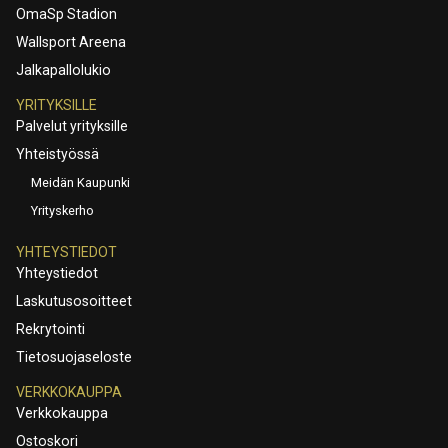
OmaSp Stadion
Wallsport Areena
Jalkapallolukio
YRITYKSILLE
Palvelut yrityksille
Yhteistyössä
Meidän Kaupunki
Yrityskerho
YHTEYSTIEDOT
Yhteystiedot
Laskutusosoitteet
Rekrytointi
Tietosuojaseloste
VERKKOKAUPPA
Verkkokauppa
Ostoskori