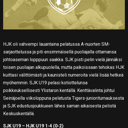
HJK oli vahvempi lauantaina pelatussa A-nuorten SM-
sarjaottelussa ja piti ensimmäisellä puoliajalla ottamansa
johtoaseman lopppuun saakka. SJK pisti pelin vielä jännäksi
toisen puoliajan alkupuolella, mutta paikoissaan tehokas HJK
kuittasi välittömästi ja kaunisteli numeroita vielä lisää hetkeä
myöhemmin. SJK U19 pelasi kotiottelunsa
poikkeuksellisesti Ylistaron kentällä. Kenttävalinta johtui
Seinäjoella viikoloppuna pelatusta Tigers-junioriturnauksesta
ja SJK edustusjoukkueen lähes saman aikaisesta pelistä
Keskuskentällä.
SJK U19 – HJK U19 1-4 (0-2)