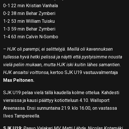
0-1 22 min Kristian Vanhala
0-2 38 min Behar Zymberi
1-2 53 min William Tuisku
1-3 59 min Behar Zymberi
1-4 63 min Calvin N›Sombo
–
HJK oli parempi, ei selittelyjä. Meillä oli kavennuksen
tullessa hyvä hetki pelissä ja näytti että pystyisimme nousta
vielä peliin mukaan, mutta HJK iski kuitin lähes samantien.
HJK ansaitsi voittonsa
, kertoo SJK U19 vastuuvalmentaja
Max Peltonen.
SJK U19 pelaa vielä tällä kaudella kolme ottelua. Kahdesti
vieraissa ja kausi päättyy kotiotteluun 4.10. Wallsport
Areenassa. Ensi sunnuntaina 21.9. klo 16.00, on vastassa
Ilves Tampereella.
SJK U19:
Paavo Valakari MV, Matti Lähde, Nicolas Kotamäki,