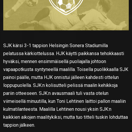
SJK kärsi 3-1 tappion Helsingin Sonera Stadiumilla
pelatussa kärkiottelussa. HJK käytti paikkansa tehokkaasti
hyväksi, mennen ensimmäisellä puoliajalla johtoon
vapaapotkusta syntyneellä maalilla. Toisella puolikkaalla SJK
painoi päälle, mutta HJK onnistui jälleen kahdesti ottelun
loppupuolella. SJK:n kolisutteli pelissä maalin kehikkoja
pariin otteeseen. SJK:n avausmaali tuli vasta otelun
viimeisellä minuutilla, kun Toni Lehtinen laittoi pallon maaliin
kulmatilanteesta. Maalilla Lehtinen nousi yksin SJK:n
kaikkien aikojen maalitykiksi, mutta tuo titteli tuskin lohduttaa
tappion jälkeen.