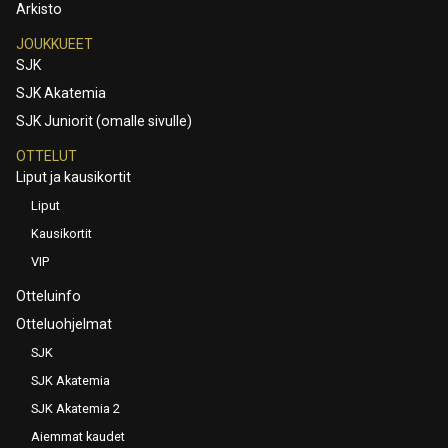
Arkisto
JOUKKUEET
SJK
SJK Akatemia
SJK Juniorit (omalle sivulle)
OTTELUT
Liput ja kausikortit
Liput
Kausikortit
VIP
Otteluinfo
Otteluohjelmat
SJK
SJK Akatemia
SJK Akatemia 2
Aiemmat kaudet