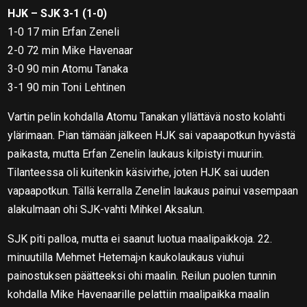
HJK – SJK 3-1 (1-0)
1-0 17 min Erfan Zeneli
2-0 72 min Mike Havenaar
3-0 90 min Atomu Tanaka
3-1 90 min Toni Lehtinen
Vartin pelin kohdalla Atomu Tanakan yllättävä nosto kolahti
ylärimaan. Pian tämään jälkeen HJK sai vapaapotkun hyvästä
paikasta, mutta Erfan Zenelin laukaus kilpistyi muuriin.
Tilanteessa oli kuitenkin käsivirhe, joten HJK sai uuden
vapaapotkun. Tällä kerralla Zenelin laukaus painui vasempaan
alakulmaan ohi SJK-vahti Mihkel Aksalun.
SJK piti palloa, mutta ei saanut luotua maalipaikkoja. 22.
minuutilla Mehmet Hetemaj›n kaukolaukaus viuhui
painostuksen päätteeksi ohi maalin. Reilun puolen tunnin
kohdalla Mike Havenaarille pelattiin maalipaikka maalin