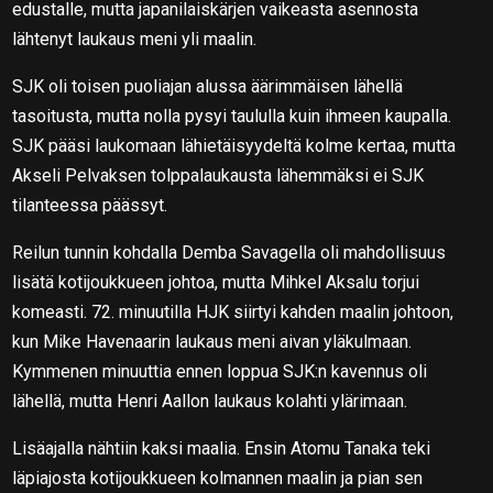
edustalle, mutta japanilaiskärjen vaikeasta asennosta
lähtenyt laukaus meni yli maalin.
SJK oli toisen puoliajan alussa äärimmäisen lähellä
tasoitusta, mutta nolla pysyi taululla kuin ihmeen kaupalla.
SJK pääsi laukomaan lähietäisyydeltä kolme kertaa, mutta
Akseli Pelvaksen tolppalaukausta lähemmäksi ei SJK
tilanteessa päässyt.
Reilun tunnin kohdalla Demba Savagella oli mahdollisuus
lisätä kotijoukkueen johtoa, mutta Mihkel Aksalu torjui
komeasti. 72. minuutilla HJK siirtyi kahden maalin johtoon,
kun Mike Havenaarin laukaus meni aivan yläkulmaan.
Kymmenen minuuttia ennen loppua SJK:n kavennus oli
lähellä, mutta Henri Aallon laukaus kolahti ylärimaan.
Lisäajalla nähtiin kaksi maalia. Ensin Atomu Tanaka teki
läpiajosta kotijoukkueen kolmannen maalin ja pian sen