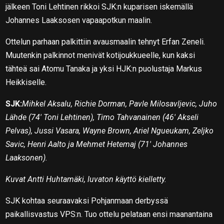
jälkeen Toni Lehtinen rikkoi SJK:n kuparisen iskemällä
Johannes Laaksosen vapaapotkun maalin.
Ottelun parhaan palkittiin avausmaalin tehnyt Erfan Zeneli.
Muutenkin palkinnot menivät kotijoukkueelle, kun kaksi
tähteä sai Atomu Tanaka ja yksi HJK:n puolustaja Markus
Heikkiselle.
SJK:
Mihkel Aksalu, Richie Dorman, Pavle Milosavljevic, Juho
Lähde (74′ Toni Lehtinen), Timo Tahvanainen (46′ Akseli
Pelvas), Jussi Vasara, Wayne Brown, Ariel Ngueukam, Zeljko
Savic, Henri Aalto ja Mehmet Hetemaj (71′ Johannes
Laaksonen).
Kuvat Antti Huhtamäki, luvaton käyttö kielletty.
SJK kohtaa seuraavaksi Pohjanmaan derbyssä
paikallisvastus VPS:n. Tuo ottelu pelataan ensi maanantaina