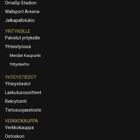
OmaSp Stadion
Wallsport Areena
Jalkapallolukio
YRITYKSILLE
Palvelut yrityksille
Yhteistyössä
Meidän Kaupunki
Yrityskerho
YHTEYSTIEDOT
Yhteystiedot
Laskutusosoitteet
Rekrytointi
Tietosuojaseloste
VERKKOKAUPPA
Verkkokauppa
Ostoskori