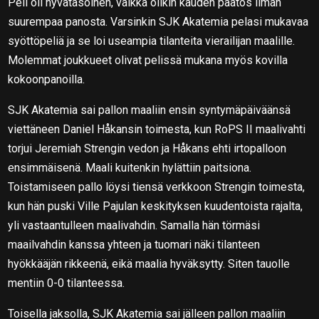
Peli oli hyvätasoinen, vaikka olikin kauden päätös ilman
suurempaa panosta. Varsinkin SJK Akatemia pelasi mukavaa
syöttöpeliä ja se loi useampia tilanteita vierailijan maalille.
Molemmat joukkueet olivat pelissä mukana myös kovilla
kokoonpanoilla.
SJK Akatemia sai pallon maaliin ensin syntymäpäiväänsä
viettäneen Daniel Håkansin toimesta, kun RoPS II maalivahti
torjui Jeremiah Strengin vedon ja Håkans ehti irtopalloon
ensimmäisenä. Maali kuitenkin hylättiin paitsiona.
Toistamiseen pallo löysi tiensä verkkoon Strengin toimesta,
kun hän puski Ville Pajulan keskityksen kuudentoista rajalta,
yli vastaantulleen maalivahdin. Samalla hän törmäsi
maailvahdin kanssa yhteen ja tuomari näki tilanteen
hyökkääjän rikkeenä, eikä maalia hyväksytty. Siten tauolle
mentiin 0-0 tilanteessa.
Toisella jaksolla, SJK Akatemia sai jälleen pallon maaliin