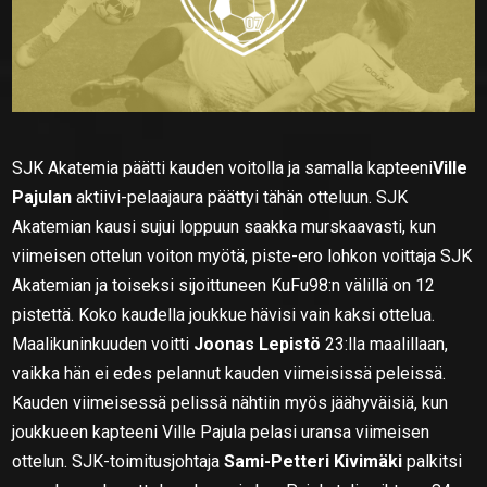
SJK Akatemia päätti kauden voitolla ja samalla kapteeni
Ville
Pajulan
aktiivi-pelaajaura päättyi tähän otteluun. SJK
Akatemian kausi sujui loppuun saakka murskaavasti, kun
viimeisen ottelun voiton myötä, piste-ero lohkon voittaja SJK
Akatemian ja toiseksi sijoittuneen KuFu98:n välillä on 12
pistettä. Koko kaudella joukkue hävisi vain kaksi ottelua.
Maalikuninkuuden voitti
Joonas Lepistö
23:lla maalillaan,
vaikka hän ei edes pelannut kauden viimeisissä peleissä.
Kauden viimeisessä pelissä nähtiin myös jäähyväisiä, kun
joukkueen kapteeni Ville Pajula pelasi uransa viimeisen
ottelun. SJK-toimitusjohtaja
Sami-Petteri Kivimäki
palkitsi