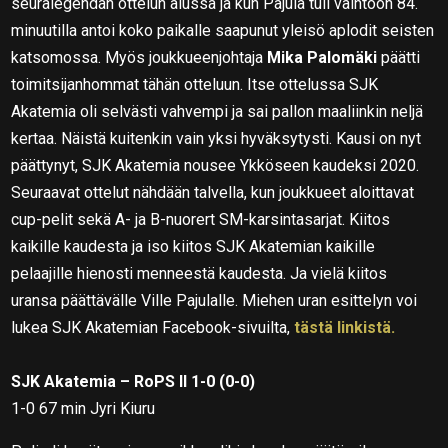
seuralegendan ottelun alussa ja kun Pajula tuli vaihtoon 84.
minuutilla antoi koko paikalle saapunut yleisö aplodit seisten
katsomossa. Myös joukkueenjohtaja
Mika Palomäki
päätti
toimitsijanhommat tähän otteluun. Itse ottelussa SJK
Akatemia oli selvästi vahvempi ja sai pallon maaliinkin neljä
kertaa. Näistä kuitenkin vain yksi hyväksytysti. Kausi on nyt
päättynyt, SJK Akatemia nousee Ykköseen kaudeksi 2020.
Seuraavat ottelut nähdään talvella, kun joukkueet aloittavat
cup-pelit sekä A- ja B-nuorert SM-karsintasarjat. Kiitos
kaikille kaudesta ja iso kiitos SJK Akatemian kaikille
pelaajille hienosti menneestä kaudesta. Ja vielä kiitos
uransa päättävälle Ville Pajulalle. Miehen uran esittelyn voi
lukea SJK Akatemian Facebook-sivuilta,
tästä linkistä.
SJK Akatemia – RoPS II 1-0 (0-0)
1-0 67 min Jyri Kiuru