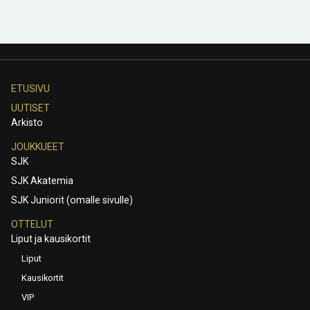
ETUSIVU
UUTISET
Arkisto
JOUKKUEET
SJK
SJK Akatemia
SJK Juniorit (omalle sivulle)
OTTELUT
Liput ja kausikortit
Liput
Kausikortit
VIP