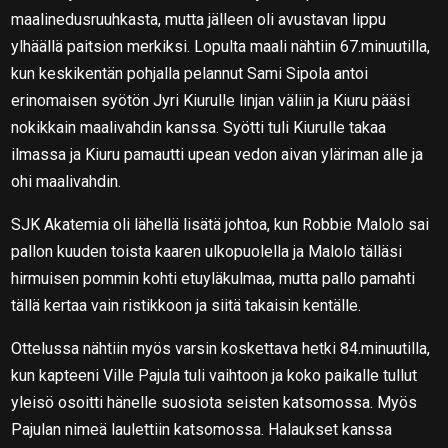
maalinedusruuhkasta, mutta jälleen oli avustavan lippu
ylhäällä paitsion merkiksi. Lopulta maali nähtiin 67.minuutilla,
kun keskikentän pohjalla pelannut Sami Sipola antoi
erinomaisen syötön Jyri Kiurulle linjan väliin ja Kiuru pääsi
nokikkain maalivahdin kanssa. Syötti tuli Kiurulle takaa
ilmassa ja Kiuru pamautti upean vedon aivan yläriman alle ja
ohi maalivahdin.
SJK Akatemia oli lähellä lisätä johtoa, kun Robbie Malolo sai
pallon kuuden toista kaaren ulkopuolella ja Malolo tälläsi
hirmuisen pommin kohti etuyläkulmaa, mutta pallo pamahti
tällä kertaa vain ristikkoon ja siitä takaisin kentälle.
Ottelussa nähtiin myös varsin koskettava hetki 84.minuutilla,
kun kapteeni Ville Pajula tuli vaihtoon ja koko paikalle tullut
yleisö osoitti hänelle suosiota seisten katsomossa. Myös
Pajulan nimeä laulettiin katsomossa. Halaukset kanssa