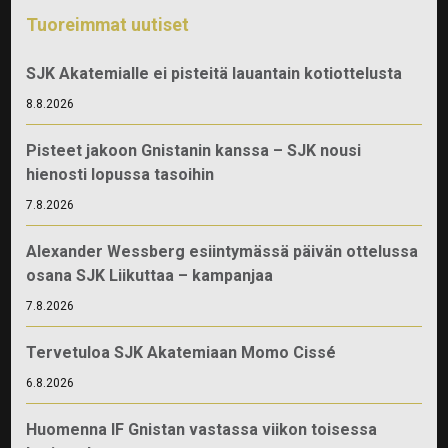
Tuoreimmat uutiset
SJK Akatemialle ei pisteitä lauantain kotiottelusta
8.8.2026
Pisteet jakoon Gnistanin kanssa – SJK nousi
hienosti lopussa tasoihin
7.8.2026
Alexander Wessberg esiintymässä päivän ottelussa
osana SJK Liikuttaa – kampanjaa
7.8.2026
Tervetuloa SJK Akatemiaan Momo Cissé
6.8.2026
Huomenna IF Gnistan vastassa viikon toisessa