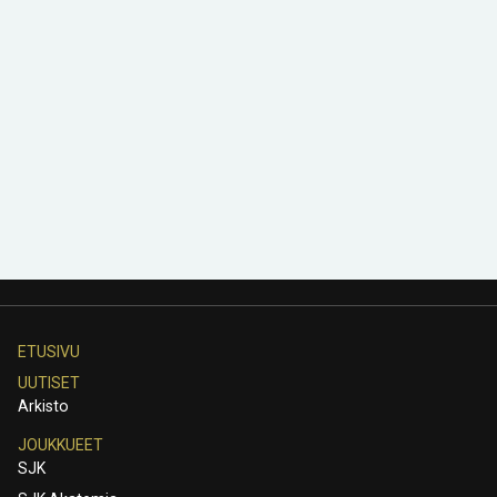
ETUSIVU
UUTISET
Arkisto
JOUKKUEET
SJK