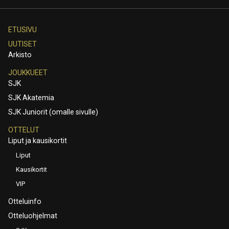
ETUSIVU
UUTISET
Arkisto
JOUKKUEET
SJK
SJK Akatemia
SJK Juniorit (omalle sivulle)
OTTELUT
Liput ja kausikortit
Liput
Kausikortit
VIP
Otteluinfo
Otteluohjelmat