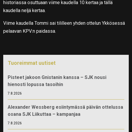
historiassa osuttuaan viime kaudella 10 kertaa ja tällä
kaudella neljä kertaa.
Viime kaudella Tommi sai tililleen yhden ottelun Ykkösessä
pelaavan KPV:n paidassa.
Tuoreimmat uutiset
Pisteet jakoon Gnistanin kanssa – SJK nousi
hienosti lopussa tasoihin
7.8.2026
Alexander Wessberg esiintymässä päivän ottelussa
osana SJK Liikuttaa – kampanjaa
7.8.2026