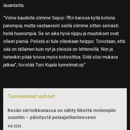
lauantailta.
”Viime kaudella olimme Sepsi-78:n kanssa kyllä kotona
parempia, mutta vastaavasti siellä olimme sitten selvästi
heitä huonompia. Se on aika hyvä nippu ja muutokset ovat
olleet pieniä. Pelistä ei tule ollenkaan helppo. Toivotaan, että
sää on tällainen kuin nyt ja yleisöä on lehtereillä. Niin ja
tietenkin pitää toivoa myös kotivoittoa. Siitä olisi mukava
jatkaa”, tiivistää Toni Kujala tunnelmat.op”
Tuoreimmat uutiset
Kesän siirtoikkunassa on nähty liikettä molempiin
suuntiin – päivitystä pelaajatilanteeseen
4.8.2026