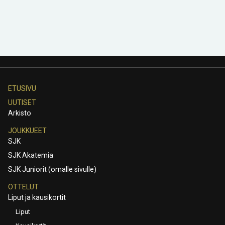
ETUSIVU
UUTISET
Arkisto
JOUKKUEET
SJK
SJK Akatemia
SJK Juniorit (omalle sivulle)
OTTELUT
Liput ja kausikortit
Liput