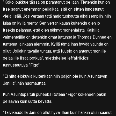
”Koko joukkue tässä on parantanut peliään. Tietenkin kun on
itse saanut enemmän peliaikaa, sitä on sitten innostunut
vielä lisää. Jos vertaan tätä harjoituskautta aikaisempiin, niin
lujaa on kyllä menty. Sen verran kauan kuitenkin olen jo
itsekin pelannut, että olen nähnyt monenlaista. Kaikilla
valmentajilla on tietenkin omat juttunsa ja Thomas Dunnea en
tuntenut lainkaan aiemmin. Kyllä tämä ihan hyvää vauhtia on
ollut. Jollakin tavalla tuntuu, että fuusio on antanut monille
pelaajille lisää potkua”, mietiskelee leffafriikiksi
tunnustautuva ”Figo”.
”Ei niitä elokuvia kuitenkaan niin paljon ole kuin Asuintuvan
Janilla”, hän huomauttaa.
Kun Asuintupa tuli puheeksi toteaa ”Figo” kokeneen pakin
pelaavan kuin uutta kevättä.
”Talvikaudella Jani on ollut hyvä. Ihan kuin hänkin olisi saanut