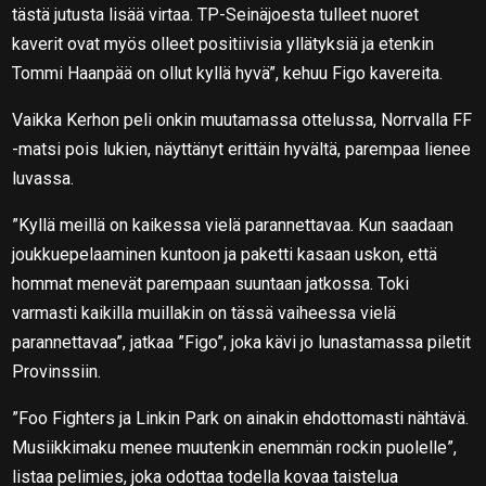
tästä jutusta lisää virtaa. TP-Seinäjoesta tulleet nuoret
kaverit ovat myös olleet positiivisia yllätyksiä ja etenkin
Tommi Haanpää on ollut kyllä hyvä”, kehuu Figo kavereita.
Vaikka Kerhon peli onkin muutamassa ottelussa, Norrvalla FF
-matsi pois lukien, näyttänyt erittäin hyvältä, parempaa lienee
luvassa.
”Kyllä meillä on kaikessa vielä parannettavaa. Kun saadaan
joukkuepelaaminen kuntoon ja paketti kasaan uskon, että
hommat menevät parempaan suuntaan jatkossa. Toki
varmasti kaikilla muillakin on tässä vaiheessa vielä
parannettavaa”, jatkaa ”Figo”, joka kävi jo lunastamassa piletit
Provinssiin.
”Foo Fighters ja Linkin Park on ainakin ehdottomasti nähtävä.
Musiikkimaku menee muutenkin enemmän rockin puolelle”,
listaa pelimies, joka odottaa todella kovaa taistelua