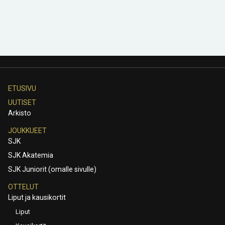
ETUSIVU
UUTISET
Arkisto
JOUKKUEET
SJK
SJK Akatemia
SJK Juniorit (omalle sivulle)
OTTELUT
Liput ja kausikortit
Liput