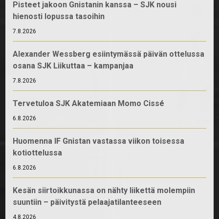
Pisteet jakoon Gnistanin kanssa – SJK nousi
hienosti lopussa tasoihin
7.8.2026
Alexander Wessberg esiintymässä päivän ottelussa
osana SJK Liikuttaa – kampanjaa
7.8.2026
Tervetuloa SJK Akatemiaan Momo Cissé
6.8.2026
Huomenna IF Gnistan vastassa viikon toisessa
kotiottelussa
6.8.2026
Kesän siirtoikkunassa on nähty liikettä molempiin
suuntiin – päivitystä pelaajatilanteeseen
4.8.2026