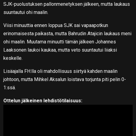
SJK-puolustuksen pallonmenetyksen jälkeen, mutta laukaus
suuntautui ohi maalin.
Viisi minuuttia ennen loppua SJK sai vapaapotkun
erinomaisesta paikasta, mutta Bahrudin Atajicin laukaus meni
ohi maalin. Muutama minuutti tämän jälkeen Johannes
Laaksonen laukoi kaukaa, mutta veto suuntautui liiaksi
keskelle.
Lisäajalla FH:lla oli mahdollisuus siirtyä kahden maalin
johtoon, mutta Mihkel Aksalun loistava torjunta piti pelin 0-
1:ssä.
Ottelun jälkeinen lehdistötilaisuus: