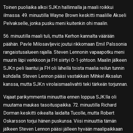
Toinen puoliaika alkoi SJK:n hallinnalla ja maali roikkui
ilmassa. 49. minuutilla Wayne Brown keskitti maalille Akseli
Pelvakselle, jonka pusku meni kuitenkin ohi maalin.
56. minuutilla maali tuli, mutta Kerhon kannalta väärään
päähän. Pavle Milosavljevic joutui rikkomaan Emil Palssonia
rangaistusalueen rajalla. Steven Lennonin vapaapotku meni
muurin läpi verkkoon ja FH siirtyi 0-1-johtoon. Maalin jälkeen
SJK:n peli laantui ja FH oli lähellä toista maalia reilun tunnin
kohdalla. Steven Lennon pääsi vastakkain Mihkel Aksalun
kanssa, mutta SJK:n virolaismaalivahti teki tärkeän torjunnan.
Vajaat parikymmentä minuuttia ennen loppua SJK:lla oli
muutama maukas tasoituspaikka. 72. minuutilla Richard
Dorman keskitti oikealta laidalta Tucolle, mutta Robert
Oskarsson torjui hänen puskunsa. Viisi minuuttia tämän
jälkeen Steven Lennon pääsi jälleen hyvään maalipaikkaan