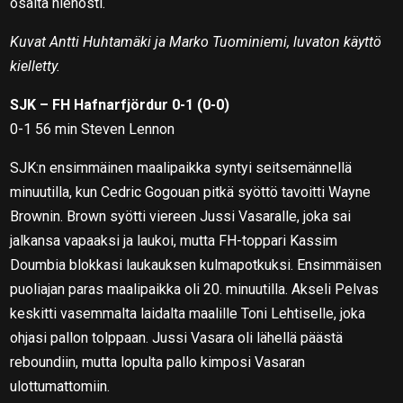
osalta hienosti.
Kuvat Antti Huhtamäki ja Marko Tuominiemi, luvaton käyttö
kielletty.
SJK – FH Hafnarfjördur 0-1 (0-0)
0-1 56 min Steven Lennon
SJK:n ensimmäinen maalipaikka syntyi seitsemännellä
minuutilla, kun Cedric Gogouan pitkä syöttö tavoitti Wayne
Brownin. Brown syötti viereen Jussi Vasaralle, joka sai
jalkansa vapaaksi ja laukoi, mutta FH-toppari Kassim
Doumbia blokkasi laukauksen kulmapotkuksi. Ensimmäisen
puoliajan paras maalipaikka oli 20. minuutilla. Akseli Pelvas
keskitti vasemmalta laidalta maalille Toni Lehtiselle, joka
ohjasi pallon tolppaan. Jussi Vasara oli lähellä päästä
reboundiin, mutta lopulta pallo kimposi Vasaran
ulottumattomiin.