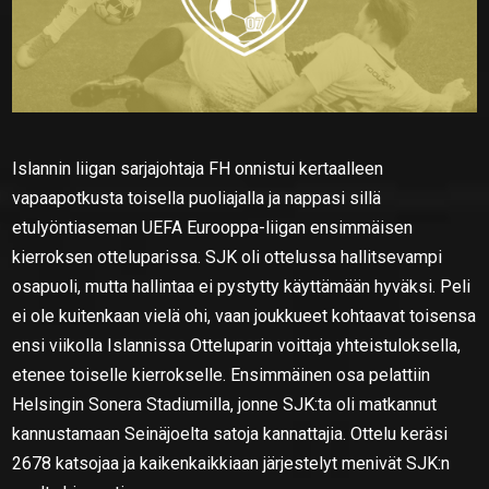
Islannin liigan sarjajohtaja FH onnistui kertaalleen
vapaapotkusta toisella puoliajalla ja nappasi sillä
etulyöntiaseman UEFA Eurooppa-liigan ensimmäisen
kierroksen otteluparissa. SJK oli ottelussa hallitsevampi
osapuoli, mutta hallintaa ei pystytty käyttämään hyväksi. Peli
ei ole kuitenkaan vielä ohi, vaan joukkueet kohtaavat toisensa
ensi viikolla Islannissa Otteluparin voittaja yhteistuloksella,
etenee toiselle kierrokselle. Ensimmäinen osa pelattiin
Helsingin Sonera Stadiumilla, jonne SJK:ta oli matkannut
kannustamaan Seinäjoelta satoja kannattajia. Ottelu keräsi
2678 katsojaa ja kaikenkaikkiaan järjestelyt menivät SJK:n