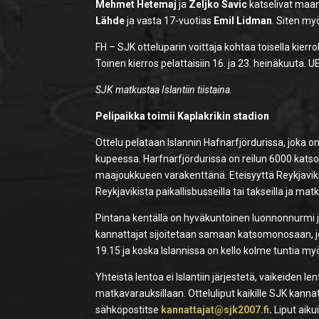
Mehmet Hetemaj
ja
Zeljko Savic
katselivat maan
Lähde
ja vasta 17-vuotias
Emil Lidman
. Siten my
FH – SJK otteluparin voittaja kohtaa toisella kierro
Toinen kierros pelattaisiin 16. ja 23. heinäkuuta. 
SJK matkustaa Islantiin tiistaina.
Pelipaikka toimii Kaplakrikin stadion
Ottelu pelataan Islannin Hafnarfjördurissa, joka
kupeessa. Harfnarfjördurissa on reilun 6000 katsoja
maajoukkueen varakenttänä. Eteisyyttä Reykjavikist
Reykjavikista paikallisbusseilla tai takseilla ja ma
Pintana kentällä on hyväkuntoinen luonnonnurmi ja
kannattajat sijoitetaan samaan katsomonosaan, jok
19.15 ja koska Islannissa on kello kolme tuntia 
Yhteistä lentoa ei Islantiin järjestetä, vaikeiden 
matkavarauksillaan. Otteluliput kaikille SJK kannatt
sähköpostitse
kannattajat@sjk2007.fi
.
Liput aiku