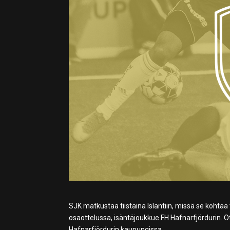
SJK matkustaa tiistaina Islantiin, missä se kohta
osaottelussa, isäntäjoukkue FH Hafnarfjördurin. Ot
Hafnarfjördurin kaupungissa.