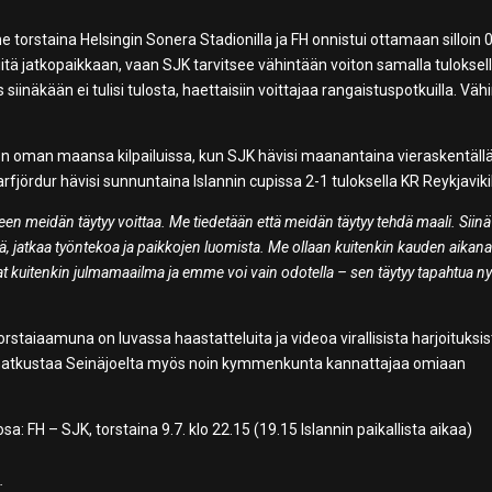
orstaina Helsingin Sonera Stadionilla ja FH onnistui ottamaan silloin 
iitä jatkopaikkaan, vaan SJK tarvitsee vähintään voiton samalla tuloksell
 siinäkään ei tulisi tulosta, haettaisiin voittajaa rangaistuspotkuilla. Vä
n oman maansa kilpailuissa, kun SJK hävisi maanantaina vieraskentäll
rfjördur hävisi sunnuntaina Islannin cupissa 2-1 tuloksella KR Reykjavikil
een meidän täytyy voittaa. Me tiedetään että meidän täytyy tehdä maali. Siinä
ä, jatkaa työntekoa ja paikkojen luomista. Me ollaan kuitenkin kauden aikana
at kuitenkin julmamaailma ja emme voi vain odotella – sen täytyy tapahtua ny
rstaiaamuna on luvassa haastatteluita ja videoa virallisista harjoituksi
e matkustaa Seinäjoelta myös noin kymmenkunta kannattajaa omiaan
 FH – SJK, torstaina 9.7. klo 22.15 (19.15 Islannin paikallista aikaa)
.