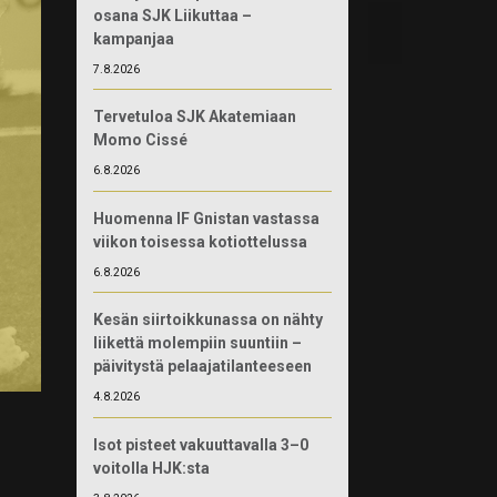
osana SJK Liikuttaa –
kampanjaa
7.8.2026
Tervetuloa SJK Akatemiaan
Momo Cissé
6.8.2026
Huomenna IF Gnistan vastassa
viikon toisessa kotiottelussa
6.8.2026
Kesän siirtoikkunassa on nähty
liikettä molempiin suuntiin –
päivitystä pelaajatilanteeseen
4.8.2026
Isot pisteet vakuuttavalla 3–0
voitolla HJK:sta