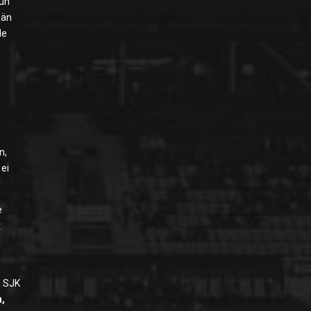
kun
Hän
le
n,
 ei
e
t
a SJK
n,