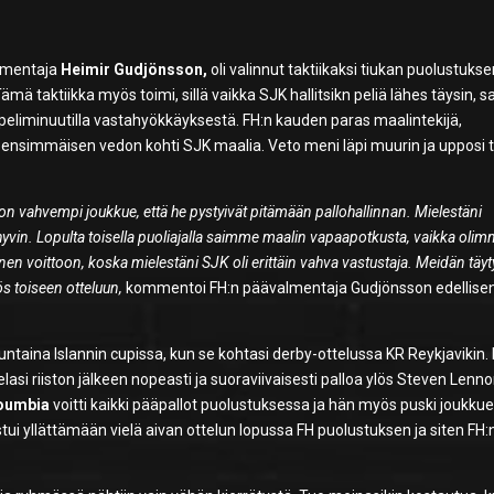
almentaja
Heimir Gudjönsson,
oli valinnut taktiikaksi tiukan puolustukse
mä taktiikka myös toimi, sillä vaikka SJK hallitsikn peliä lähes täysin, s
peliminuutilla vastahyökkäyksestä. FH:n kauden paras maalintekijä,
n ensimmäisen vedon kohti SJK maalia. Veto meni läpi muurin ja upposi 
ljon vahvempi joukkue, että he pystyivät pitämään pallohallinnan. Mielestäni
yvin. Lopulta toisella puoliajalla saimme maalin vapaapotkusta, vaikka oli
äinen voittoon, koska mielestäni SJK oli erittäin vahva vastustaja. Meidän täyt
ös toiseen otteluun,
kommentoi FH:n päävalmentaja Gudjönsson edellise
untaina Islannin cupissa, kun se kohtasi derby-ottelussa KR Reykjavikin.
asi riiston jälkeen nopeasti ja suoraviivaisesti palloa ylös Steven Lennon
oumbia
voitti kaikki pääpallot puolustuksessa ja hän myös puski joukku
ui yllättämään vielä aivan ottelun lopussa FH puolustuksen ja siten FH: