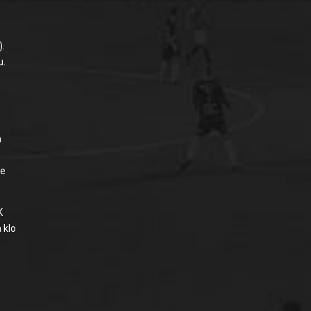
).
u.
n
ee
K
 klo