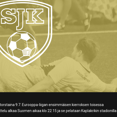
a torstaina 9.7. Eurooppa-liigan ensimmäisen kierroksen toisessa
telu alkaa Suomen aikaa klo 22.15 ja se pelataan Kaplakrikin stadionilla