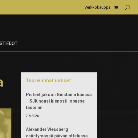
Verkkokauppa
STIEDOT
a
Tuoreimmat uutiset
Pisteet jakoon Gnistanin kanssa
– SJK nousi hienosti lopussa
tasoihin
7.8.2026
Alexander Wessberg
esiintymässä päivän ottelussa