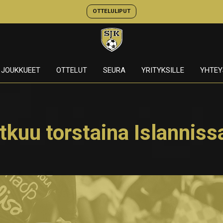
OTTELULIPUT
JOUKKUEET
OTTELUT
SEURA
YRITYKSILLE
YHTEY
tkuu torstaina Islanniss