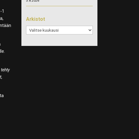
3.8.2026
0-1
a,
Arkistot
hintään
Arkistot
ä
le.
 tehty
t
,
sta