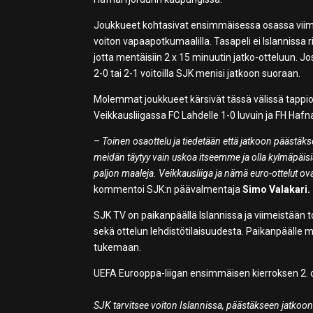
Joukkueet kohtasivat ensimmäisessa osassa viime t
voiton vapaapotkumaalilla. Tasapeli ei Islannissa r
jotta mentäisiin 2 x 15 minuutin jatko-otteluun. Jos
2-0 tai 2-1 voitoilla SJK menisi jatkoon suoraan.
Molemmat joukkueet kärsivät tässä välissä tappio
Veikkausliigassa FC Lahdelle 1-0 luvuin ja FH Hafna
–
Toinen osaottelu ja tiedetään että jatkoon päästäks
meidän täytyy vain uskoa itseemme ja olla kylmäpäisi
paljon maaleja. Veikkausliiga ja nämä euro-ottelut ov
kommentoi SJK:n päävalmentaja
Simo Valakari.
SJK TV on paikanpäällä Islannissa ja viimeistään to
sekä ottelun lehdistötilaisuudesta. Paikanpääll
tukemaan.
UEFA Eurooppa-liigan ensimmäisen kierroksen 2. osa:
SJK tarvitsee voiton Islannissa, päästäkseen jatkoon