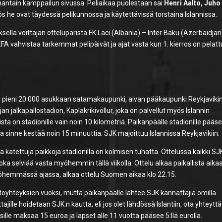
antain kamppailun sivussa. Peliaikaa puolestaan sai
Henri Aalto, Juho
ös he ovat täydessä pelikunnossa ja käytettävissä torstaina Islannissa.
ksella voittajan otteluparista FK Laci (Albania) – Inter Baku (Azerbaidjan
UEFA vahvistaa tarkemmat pelipäivät ja ajat vasta kun 1. kierros on pelatt
 on pieni 20 000 asukkaan satamakaupunki, aivan pääkaupunki Reykjaviki
n jalkapallostadion, Kaplakrikivöllur, joka on palvellut myös Islannin
a on stadionille vain noin 10 kilometriä. Paikanpäälle stadionille pääs
tka sinne kestää noin 15 minuuttia. SJK majoittuu Islannissa Reykjavikiin.
 katettuja paikkoja stadionilla on kolmisen tuhatta. Ottelussa kaikki SJ
a selviää vasta myöhemmin tällä viikolla. Ottelu alkaa paikallista aikaa
myöhemmässä ajassa, alkaa ottelu Suomen aikaa klo 22.15.
lentoyhteyksien vuoksi, mutta paikanpäälle lähtee SJK kannattajia omilla
ajille hoidetaan SJK:n kautta, eli jos olet lähdössä Islantiin, ota yhteyttä
isille maksaa 15 euroa ja lapset alle 11 vuotta pääsee 5:llä eurolla.