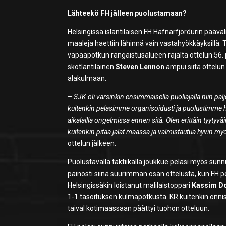
Lähteekö FH jälleen puolustamaan?
Helsingissä islantilaisen FH Hafnarfjördurin pääv
maaleja haettiin lähinnä vain vastahyökkäyksillä. Tä
vapaapotkun rangaistusalueen rajalta ottelun 56. 
skotlantilainen
Steven Lennon
ampui siitä ottelu
alakulmaan.
–
SJK oli varsinkin ensimmäisellä puoliajalla niin pa
kuitenkin pelasimme organisoidusti ja puolustimme h
aikalailla ongelmissa ennen sitä. Olen erittäin tyytyv
kuitenkin pitää jalat maassa ja valmistautua hyvin my
ottelun jälkeen.
Puolustavalla taktiikalla joukkue pelasi myös sunn
painosti siinä suurimman osan ottelusta, kun FH pel
Helsingissäkin loistanut malilaistoppari
Kassim D
1-1 tasoituksen kulmapotkusta. KR kuitenkin onnist
taival kotimaassaan päättyi tuohon otteluun.