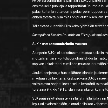
FH pelasi sunnuntaina parhaalla kokoonpanollaan 
ensimäisellä puoliajalla topparitähti Doumbia lou
palasi kuitenkin otteluun ja pelasi pelin loppuun s
ennen torstaita, sillä mies on puolustuksen, ellei k
Tällä tietoa kuitenkin FH:n koko ryhmä on tervee
Rastapäinen Kassim Doumbia on FH:n puolustuksen ki
SJK:n matkasuunnitelmiin muutos
Alunperin SJK:n oli tarkoitus matkustaa kaikkiin 
mutta Islantiin ei voi tulivuoriuhan johdosta matkust
sopivan kokoista tai ei millään muotoa järkevään hi
Joukkueenjohto ja huolto lähtee Islantiin jo aiemmi
myöhään tiistai-iltana. Keskiviikkona SJK pääsee j
valmistavat harjoitukset ottelun kenttänä toimivalla
torstaina 9.7. klo 19.15. Islannissa aika on kolme
SJK pääsee otteluun terveellä ryhmällä, sillä vain
lepuutti avainmiehiään ja antoi peliaikaa vähem