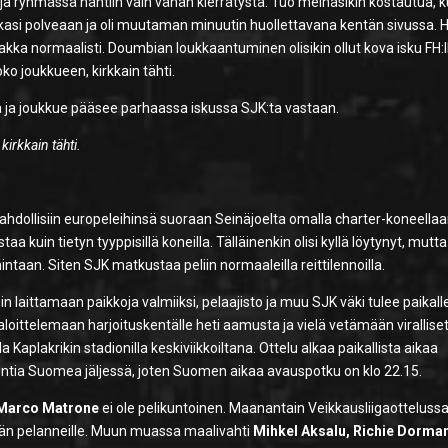
ja ryhmässä nähtiin vain vähän kierrätystä. Tuo meinasikin kostautua, 
kkasi polveaan ja oli muutaman minuutin huollettavana kentän sivussa. 
aakka normaalisti. Doumbian loukkaantuminen olisikin ollut kova isku FH:l
oko joukkueen, kirkkain tähti.
nä ja joukkue pääsee parhaassa iskussa SJK:ta vastaan.
rkkain tähti.
mahdollisiin europeleihinsä suoraan Seinäjoelta omalla charter-koneellaa
aa kuin tietyn tyyppisillä koneilla. Tälläinenkin olisi kyllä löytynyt, mutta
ntaan. Siten SJK matkustaa peliin normaaleilla reittilennoilla.
n laittamaan paikkoja valmiiksi, pelaajisto ja muu SJK väki tulee paikall
aloittelemaan harjoituskentälle heti aamusta ja vielä vetämään virallise
 Kaplakrikin stadionilla keskiviikkoiltana. Ottelu alkaa paikallista aikaa
 tuntia Suomea jäljessä, joten Suomen aikaa avauspotku on klo 22.15.
Marco Matrone
ei ole pelikuntoinen. Maanantain Veikkausliigaotteluss
män pelanneille. Muun muassa maalivahti
Mihkel Aksalu, Richie Dorma