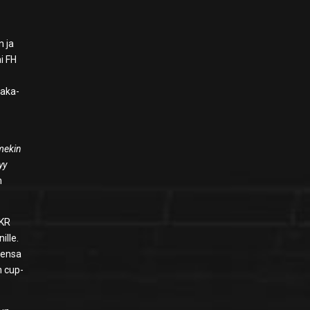
n ja
ai FH
taka-
mmekin
yy
n
 KR
ille.
eensa
n cup-