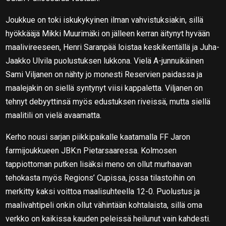
Joukkue on toki iskukykyinen ilman vahvistuksiakin, sillä
hyökkääjä Mikki Muurimäki on jälleen kerran äitynyt hyvään
maalivireeseen, Henri Saranpää loistaa keskikentällä ja Juha-
Jaakko Ulvila puolustuksen lukkona. Vielä A-junnuikäinen
Sami Viljanen on nähty jo monesti Reservien paidassa ja
maalejakin on siellä syntynyt viisi kappaletta. Viljanen on
tehnyt debyyttinsä myös edustuksen riveissä, mutta siellä
maalitili on vielä avaamatta.
Kerho nousi sarjan piikkipaikalle kaatamalla FF Jaron
farmijoukkueen JBK:n Pietarsaaressa. Kolmosen
tappiottoman putken lisäksi meno on ollut murhaavan
tehokasta myös Regions’ Cupissa, jossa tilastoihin on
merkitty kaksi voittoa maalisuhteella 12-0. Puolustus ja
maalivahtipeli onkin ollut vähintään kohtalaista, sillä oma
verkko on kaikissa kauden peleissä heilunut vain kahdesti.