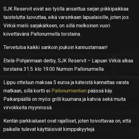
SJK Reservit eivät aio työllä ansaittua sarjan piikkipaikkaa
taistelutta luovuttaa, eikä varsinkaan lapualaisille, joten jos
Virkiä mielii sarjakärkeen, on sillä melkoinen vuori
kiivettävänä Pallonurmella torstaina.
Tervetuloa kaikki sankoin joukoin kannustamaan!
Etelä-Pohjanmaan derby, SJK Reservit – Lapuan Virkiä alkaa
torstaina 31.5. klo 19.00 Nurmon Pallonurmella.
Lippu otteluun maksaa 5 euroa ja käteistä kannattaa varata
matkaan, sillä kortti ei
Pallonurmentien
päässä käy.
Paikanpäällä on myös grilli kuumana ja kahvia sekä muita
virvokkeita myynnissä.
Kentän parkkialueet ovat rajalliset, joten toivottavaa on, että
paikalle tulevat käyttäisivät kimppakyytejä.