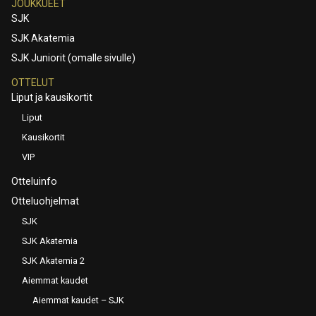
JOUKKUEET
SJK
SJK Akatemia
SJK Juniorit (omalle sivulle)
OTTELUT
Liput ja kausikortit
Liput
Kausikortit
VIP
Otteluinfo
Otteluohjelmat
SJK
SJK Akatemia
SJK Akatemia 2
Aiemmat kaudet
Aiemmat kaudet – SJK