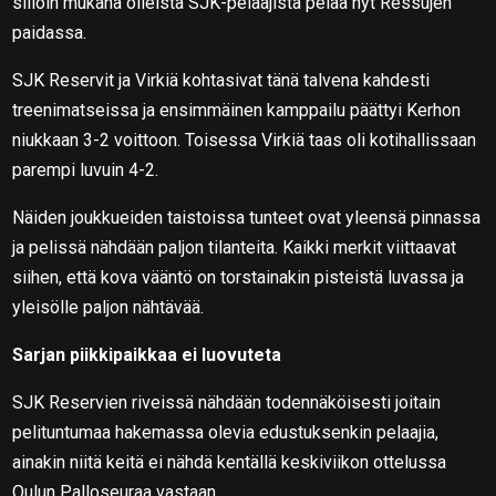
silloin mukana olleista SJK-pelaajista pelaa nyt Ressujen
paidassa.
SJK Reservit ja Virkiä kohtasivat tänä talvena kahdesti
treenimatseissa ja ensimmäinen kamppailu päättyi Kerhon
niukkaan 3-2 voittoon. Toisessa Virkiä taas oli kotihallissaan
parempi luvuin 4-2.
Näiden joukkueiden taistoissa tunteet ovat yleensä pinnassa
ja pelissä nähdään paljon tilanteita. Kaikki merkit viittaavat
siihen, että kova vääntö on torstainakin pisteistä luvassa ja
yleisölle paljon nähtävää.
Sarjan piikkipaikkaa ei luovuteta
SJK Reservien riveissä nähdään todennäköisesti joitain
pelituntumaa hakemassa olevia edustuksenkin pelaajia,
ainakin niitä keitä ei nähdä kentällä keskiviikon ottelussa
Oulun Palloseuraa vastaan.