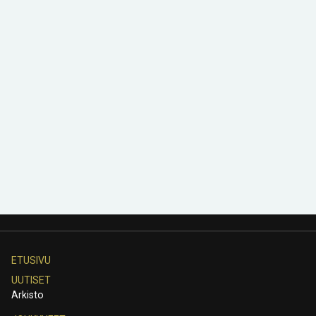
ETUSIVU
UUTISET
Arkisto