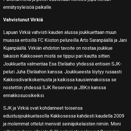
ennätysyleisöä paikalle.
Vahvistunut Virkiä
Lapuan Virkiä vahvisti kauden alussa joukkuettaan muun
muassa entisillä FC Kiiston pelureilla Arto Saranpäällä ja Jani
Kujanpäällä. Virkiän ehdoton tavoite on nostaa joukkue
takaisin Kakkoseen mistä se tippui pari kautta sitten.
Joukkuetta valmentaa Esa Eteläaho yhdessä entisen SJK-
peluri Juha Eteläahon kanssa. Joukkueesta löytyy rusaasti
Kakkosdivarikokemusta ja kaikissa kausiennakoissa se
nostettiin yhdessä SJK Reservien ja JBK:n kanssa
ennakkosuosikeiksi.
SJK ja Virkiä ovat kohdanneet toisensa
edustusjoukkuetasolla Kakkosessa kahdesti kaudella 2009
ja molemmat ottelut menivät seinäjokelaisten nimiin. Moni