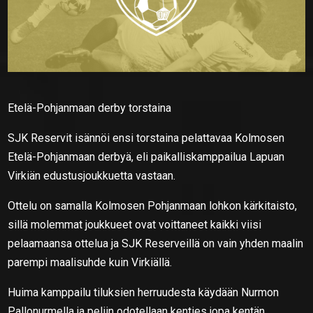
Etelä-Pohjanmaan derby torstaina
SJK Reservit isännöi ensi torstaina pelattavaa Kolmosen
Etelä-Pohjanmaan derbyä, eli paikalliskamppailua Lapuan
Virkiän edustusjoukkuetta vastaan.
Ottelu on samalla Kolmosen Pohjanmaan lohkon kärkitaisto,
sillä molemmat joukkueet ovat voittaneet kaikki viisi
pelaamaansa ottelua ja SJK Reserveillä on vain yhden maalin
parempi maalisuhde kuin Virkiällä.
Huima kamppailu tiluksien herruudesta käydään Nurmon
Pallonurmella ja peliin odotellaan kenties jopa kentän