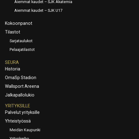
Aiemmat kaudet – SJK Akatemia
Aiemmat kaudet – SJK U17
Kokoonpanot
Tilastot
Sarjataulukot
Pelaajatilastot
SEURA
Historia
OmaSp Stadion
Wallsport Areena
Jalkapallolukio
YRITYKSILLE
Palvelut yrityksille
Yhteistyössä
Meidän Kaupunki
Yrityskerho