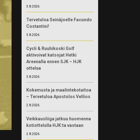
3.8.2026
Tervetuloa Seinäjoelle Facundo
Costantini!
3.8.2026
Cycli & Ruuhikoski Golf
aktivoivat katsojat Hetki
Areenalla ennen SJK – HJK
ottelua
3.8.2026
Kokemusta ja maalintekotaitoa
– Tervetuloa Apostolos Vellios
2.8.2026
Veikkausliiga jatkuu huomenna
kotiottelulla HJK:ta vastaan
2.8.2026