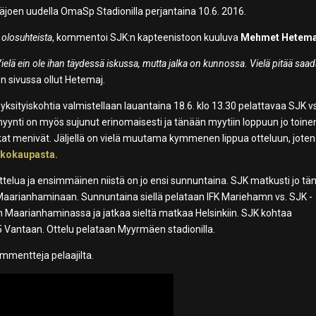
oen uudella OmaSp Stadionilla perjantaina 10.6. 2016.
 olosuhteista
, kommentoi SJK:n kapteenistoon kuuluva
Mehmet Hetema
 Vielä ein ole ihan täydessä iskussa, mutta jalka on kunnossa. Vielä pitää saa
en sivussa ollut Hetemaj.
yksityiskohtia valmistellaan lauantaina 18.6. klo 13.30 pelattavaa SJK v
yynti on myös sujunut erinomaisesti ja tänään myytiin loppuun jo toine
at menivät. Jäljellä on vielä muutama kymmenen lippua otteluun, joten
kkokaupasta.
ttelua ja ensimmäinen niistä on jo ensi sunnuntaina. SJK matkusti jo t
aarianhaminaan. Sunnuntaina siellä pelataan IFK Mariehamn vs. SJK -
en Maarianhaminassa ja jatkaa sieltä matkaa Helsinkiin. SJK kohtaa
 Vantaan. Ottelu pelataan Myyrmäen stadionilla.
mmentteja pelaajilta.