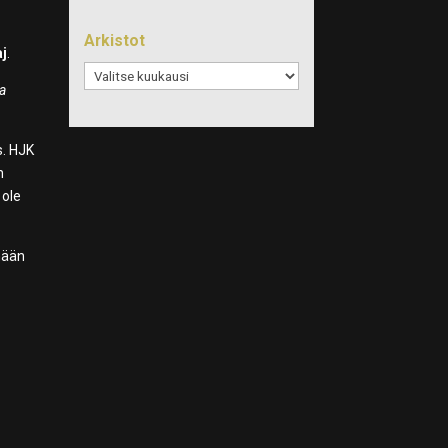
Arkistot
j
.
Arkistot
da
s. HJK
n
 ole
änään