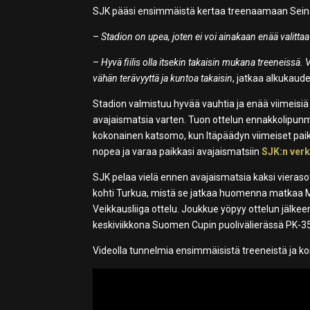
SJK pääsi ensimmäistä kertaa treenaamaan Seinäj
–
Stadion on upea, joten ei voi ainakaan enää valittaa
–
Hyvä fiilis olla itsekin takaisin mukana treeneissä.
vähän terävyyttä ja kuntoa takaisin
, jatkaa alkukaud
Stadion valmistuu hyvää vauhtia ja enää viimeisiä 
avajaismatsia varten. Tuon ottelun ennakkolipunm
kokonainen katsomo, kun Itäpäädyn viimeiset paik
nopea ja varaa paikkasi avajaismatsiin
SJK:n ver
SJK pelaa vielä ennen avajaismatsia kaksi vieraso
kohti Turkua, mistä se jatkaa huomenna matkaa M
Veikkausliiga ottelu. Joukkue yöpyy ottelun jälke
keskiviikkona Suomen Cupin puolivälierässä PK-35
Videolla tunnelmia ensimmäisistä treeneistä ja ko