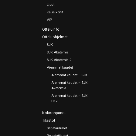
Liput
Kausikortit
VIP
Otteluinfo
Otteluohjelmat
SJK
SJK Akatemia
SJK Akatemia 2
Aiemmat kaudet
Aiemmat kaudet – SJK
Aiemmat kaudet – SJK
Akatemia
Aiemmat kaudet – SJK
U17
Kokoonpanot
Tilastot
Sarjataulukot
Pelaajatilastot