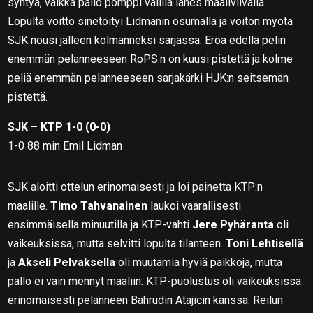
syntyä, vaikka pallo pomppi välillä lähes maaliviivalla.
Lopulta voitto sinetöityi Lidmanin osumalla ja voiton myötä
SJK nousi jälleen kolmanneksi sarjassa. Eroa edellä pelin
enemmän pelanneeseen RoPS:n on kuusi pistettä ja kolme
peliä enemmän pelanneeseen sarjakärki HJK:n seitsemän
pistettä.
SJK – KTP 1-0 (0-0)
1-0 88 min Emil Lidman
SJK aloitti ottelun erinomaisesti ja loi painetta KTP:n
maalille.
Timo Tahvanainen
laukoi vaarallisesti
ensimmäisellä minuutilla ja KTP-vahti
Jere Pyhäranta
oli
vaikeuksissa, mutta selvitti lopulta tilanteen.
Toni Lehtisellä
ja
Akseli Pelvaksella
oli muutamia hyviä paikkoja, mutta
pallo ei vain mennyt maaliin. KTP-puolustus oli vaikeuksissa
erinomaisesti pelanneen Bahrudin Atajicin kanssa. Reilun