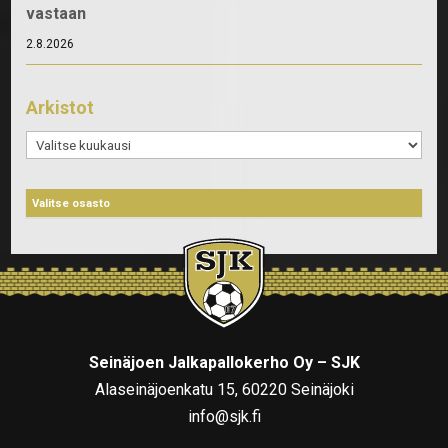
vastaan
2.8.2026
Arkistot
Arkistot
Seinäjoen Jalkapallokerho Oy – SJK
Alaseinäjoenkatu 15, 60220 Seinäjoki
info@sjk.fi