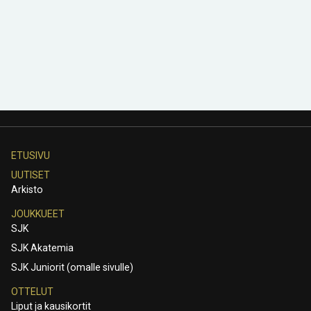
ETUSIVU
UUTISET
Arkisto
JOUKKUEET
SJK
SJK Akatemia
SJK Juniorit (omalle sivulle)
OTTELUT
Liput ja kausikortit