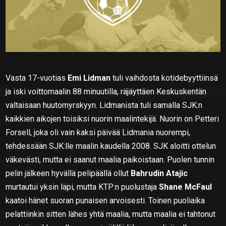
Vasta 17-vuotias
Emi Lidman
tuli vaihdosta kotidebyyttiinsä
ja iski voittomaalin 88 minuutilla, räjäyttäen Keskuskentän
valtaisaan huutomyrskyyn. Lidmanista tuli samalla SJK:n
kaikkien aikojen toisiksi nuorin maalintekijä. Nuorin on Petteri
Forsell, joka oli vain kaksi päivää Lidmania nuorempi,
tehdessään SJK:lle maalin kaudella 2008. SJK aloitti ottelun
väkevästi, mutta ei saanut maalia paikoistaan. Puolen tunnin
pelin jälkeen hyvällä pelipäällä ollut
Bahrudin Atajic
murtautui yksin läpi, mutta KTP:n puolustaja
Shane McFaul
kaatoi hänet suoran punaisen arvoisesti. Toinen puoliaika
pelattiinkin sitten lähes yhtä maalia, mutta maalia ei tahtonut