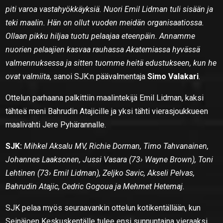
piti varoa vastahyökkäyksiä. Nuori Emil Lidman tuli sisään ja
teki maalin. Hän on ollut vuoden meidän organisaatiossa.
Ollaan pikku hiljaa tuotu pelaajaa eteenpäin. Annamme
nuorien pelaajien kasvaa rauhassa Akatemiassa hyvässä
valmennuksessa ja sitten tuomme heitä edustukseen, kun he
ovat valmiita
, sanoi SJK:n päävalmentaja
Simo Valakari
.
Ottelun parhaana palkittiin maalintekijä Emil Lidman, kaksi
tähteä meni Bahrudin Atajicille ja yksi tähti vierasjoukkueen
maalivahti Jere Pyhärannalle.
SJK:
Mihkel Aksalu MV, Richie Dorman, Timo Tahvanainen,
Johannes Laaksonen, Jussi Vasara (73› Wayne Brown), Toni
Lehtinen (73› Emil Lidman), Zeljko Savic, Akseli Pelvas,
Bahrudin Atajic, Cedric Gogoua ja Mehmet Hetemaj.
SJK pelaa myös seuraavankin ottelun kotikentällään, kun
Seinäjoen Keskuskentälle tulee ensi sunnuntaina vieraaksi