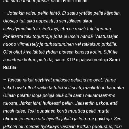
tuli sitten ihan lopussa
, sanoi Emil Lidman.
–
Jotenkin vaisu peliin lähtö. Ei saatu yhtään peliä käyntiin.
Ulosajo tuli aika nopeasti ja sen jälkeen alkoi
selviytymistaistelu. Pettynyt, että se maali tuli loppuun.
Pyhäranta teki torjuntoja, joita ei usein nähdä. Vastustajan
huono viimeistely ja turhautuminen vei ratkaisun pitkälle.
Olisi ollut kiva lähteä yhden pisteen kanssa kotiin. SJK:lle
ansaitusti kolme pistettä
, sanoi KTP:n päävalmentaja
Sami
Ristil
ä.
–
Tänään jätkät näyttivät millaisia pelaajia he ovat. Viime
viikot ovat olleet vaikeita tuloksellisesti, maalinteon kannalta.
Ollaan pelattu isoja pelejä eikä olla saatu haluamaamme
tulosta. Jätkät lähti huikeasti peliin. Jaksettiin uskoa, että
maali tulee. Toki punainen kortti muuttaa peliä, mutta
olimme jo ennen sitä hyvällä jalalla ja loimme paikkoja. Sen
jälkeen oli meidän hyökkäys vastaan Kotkan puolustus, toki