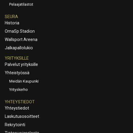
Pelaajatilastot
SEURA
Historia
OmaSp Stadion
Wallsport Areena
Jalkapallolukio
YRITYKSILLE
Palvelut yrityksille
Yhteistyössä
Meidän Kaupunki
Yrityskerho
YHTEYSTIEDOT
Yhteystiedot
Laskutusosoitteet
Rekrytointi
Tietosuojaseloste