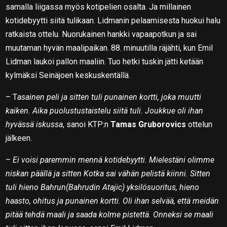
samalla liigassa myös kotipelien osalta. Ja millainen
kotidebyytti siitä tulikaan. Lidmanin pelaamisesta huokui halu
ratkaista ottelu. Nuorukainen hankki vapaapotkun ja sai
muutaman hyvän maalipaikan. 88. minuutilla räjähti, kun Emil
Lidman laukoi pallon maaliin. Tuo hetki tuskin jätti ketään
kylmäksi Seinäjoen keskuskentällä.
– T
asainen peli ja sitten tuli punainen kortti, joka muutti
kaiken. Aika puolustustaistelu siitä tuli. Joukkue oli ihan
hyvässä iskussa
, sanoi KTP:n
Tamas Gruborovics
ottelun
jälkeen.
–
Ei voisi paremmin mennä kotidebyytti. Mielestäni olimme
niskan päällä ja sitten Kotka sai vähän pelistä kiinni. Sitten
tuli hieno Bahrun(Bahrudin Atajic) yksilösuoritus, hieno
haasto, ohitus ja punainen kortti. Oli ihan selvää, että meidän
pitää tehdä maali ja saada kolme pistettä. Onneksi se maali