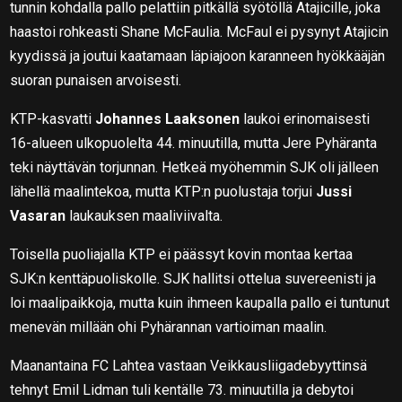
tunnin kohdalla pallo pelattiin pitkällä syötöllä Atajicille, joka
haastoi rohkeasti Shane McFaulia. McFaul ei pysynyt Atajicin
kyydissä ja joutui kaatamaan läpiajoon karanneen hyökkääjän
suoran punaisen arvoisesti.
KTP-kasvatti
Johannes Laaksonen
laukoi erinomaisesti
16-alueen ulkopuolelta 44. minuutilla, mutta Jere Pyhäranta
teki näyttävän torjunnan. Hetkeä myöhemmin SJK oli jälleen
lähellä maalintekoa, mutta KTP:n puolustaja torjui
Jussi
Vasaran
laukauksen maaliviivalta.
Toisella puoliajalla KTP ei päässyt kovin montaa kertaa
SJK:n kenttäpuoliskolle. SJK hallitsi ottelua suvereenisti ja
loi maalipaikkoja, mutta kuin ihmeen kaupalla pallo ei tuntunut
menevän millään ohi Pyhärannan vartioiman maalin.
Maanantaina FC Lahtea vastaan Veikkausliigadebyyttinsä
tehnyt Emil Lidman tuli kentälle 73. minuutilla ja debytoi