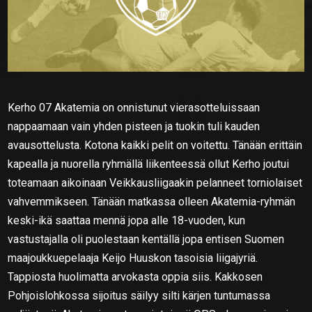
Kerho 07 Akatemia on onnistunut vierasotteluissaan
nappaamaan vain yhden pisteen ja tuokin tuli kauden
avausottelusta. Kotona kaikki pelit on voitettu. Tänään erittäin
kapealla ja nuorella ryhmällä liikenteessä ollut Kerho joutui
toteamaan aikoinaan Veikkausliigaakin pelanneet torniolaiset
vahvemmikseen. Tänään matkassa olleen Akatemia-ryhmän
keski-ikä saattaa mennä jopa alle 18-vuoden, kun
vastustajalla oli puolestaan kentällä jopa entisen Suomen
maajoukkuepelaaja Keijo Huuskon tasoisia liigajyriä.
Tappiosta huolimatta arvokasta oppia siis. Kakkosen
Pohjoislohkossa sijoitus säilyy silti kärjen tuntumassa