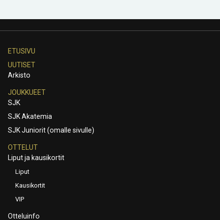
ETUSIVU
UUTISET
Arkisto
JOUKKUEET
SJK
SJK Akatemia
SJK Juniorit (omalle sivulle)
OTTELUT
Liput ja kausikortit
Liput
Kausikortit
VIP
Otteluinfo