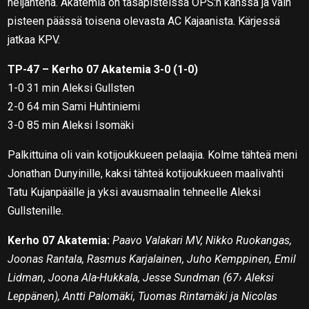
neljäntenä. Akatemia on tasapisteissä OPS:n kanssa ja vain
pisteen päässä toisena olevasta AC Kajaanista. Kärjessä
jatkaa KPV.
TP-47 – Kerho 07 Akatemia 3-0 (1-0)
1-0 31 min Aleksi Gullsten
2-0 64 min Sami Huhtiniemi
3-0 85 min Aleksi Isomäki
Palkittuina oli vain kotijoukkueen pelaajia. Kolme tähteä meni
Jonathan Dunyinille, kaksi tähteä kotijoukkueen maalivahti
Tatu Kujanpäälle ja yksi avausmaalin tehneelle Aleksi
Gullstenille.
Kerho 07 Akatemia:
Paavo Valakari MV, Nikko Ruokangas,
Joonas Rantala, Rasmus Karjalainen, Juho Kemppinen, Emil
Lidman, Joona Ala-Hukkala, Jesse Sundman (67› Aleksi
Leppänen), Antti Palomäki, Tuomas Rintamäki ja Nicolas