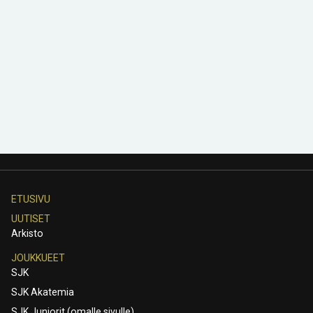
ETUSIVU
UUTISET
Arkisto
JOUKKUEET
SJK
SJK Akatemia
SJK Juniorit (omalle sivulle)