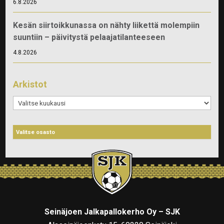
6.8.2026
Kesän siirtoikkunassa on nähty liikettä molempiin
suuntiin – päivitystä pelaajatilanteeseen
4.8.2026
Arkistot
Arkistot
Seinäjoen Jalkapallokerho Oy – SJK