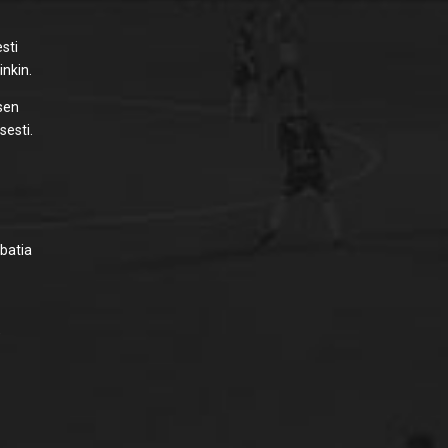
esti
inkin.
isen
sesti.
obatia
-
)