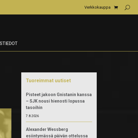
Verkkokauppa
STIEDOT
Tuoreimmat uutiset
Pisteet jakoon Gnistanin kanssa
– SJK nousi hienosti lopussa
tasoihin
7.8.2026
Alexander Wessberg
esiintymässä päivän ottelussa