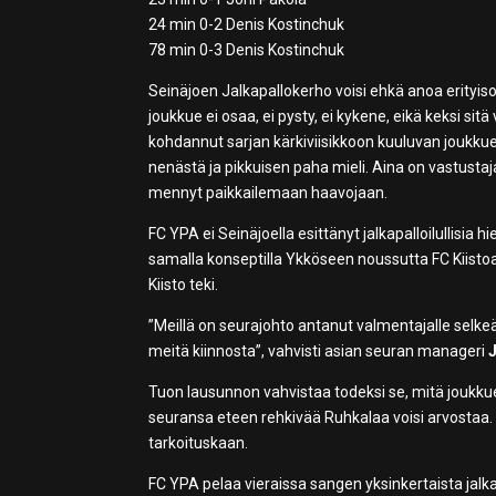
24 min 0-2 Denis Kostinchuk
78 min 0-3 Denis Kostinchuk
Seinäjoen Jalkapallokerho voisi ehkä anoa erityisoi
joukkue ei osaa, ei pysty, ei kykene, eikä keksi sit
kohdannut sarjan kärkiviisikkoon kuuluvan joukkue
nenästä ja pikkuisen paha mieli. Aina on vastustaj
mennyt paikkailemaan haavojaan.
FC YPA ei Seinäjoella esittänyt jalkapalloilullisi
samalla konseptilla Ykköseen noussutta FC Kiistoa.
Kiisto teki.
”Meillä on seurajohto antanut valmentajalle selkeän
meitä kiinnosta”, vahvisti asian seuran manageri
Tuon lausunnon vahvistaa todeksi se, mitä joukkue ke
seuransa eteen rehkivää Ruhkalaa voisi arvostaa. Pel
tarkoituskaan.
FC YPA pelaa vieraissa sangen yksinkertaista jalkap