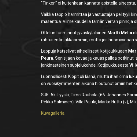
”Tinken” ei kuitenkaan kannata apistella aiheesta, s
Vaikka tappio harmittaa ja vastustajan pelityyli kirv
masentua. Viime kaudella tämän verran pinnoja oli
Ottelun tuominnut jyväskyläläinen
Martti Melin
ol
rahtusen linjakkaammin, mutta jos huomioidaan se,
Lappuja katselivat aiheellisesti kotijoukkueen
Mar
Peura
. Sen sijaan kovaa ja kauas palloa potkinu
jonkinasteinen suojelukohde. Kotijoukkueesta
Vil
Luonnollisesti Klopit oli läsnä, mutta ihan oma luku
on vuosikymmenten aikana hioutunut omiin hehkeisii
SJK: Aki Lyyski, Timo Rauhala (66. Johannes Saranp
Pekka Salminen), Ville Pajula, Marko Huttu (v), M
Kuvagalleria