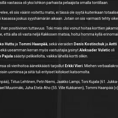
illä vastassa oli yksi lohkon parhaista pelaajista omalla tontillaan.
elee, eli siis väärin voitettu matsi, ei tässä ole syytä kuitenkaan totaalis
 kasassa joskus syyshämärän aikaan. Jotain on siis varmasti tehty oike
i ihan positiivinen tuttavuus. Toki mies olisi voinut hoitaa korttien jakam
 että alla oli vasta neljä Kakkosen matsia, hoitui homma kyllä erinomai
ko Huttu
ja
Tommi Haanpää
, sekä vieraiden
Denis Kostinchuk
ja
Antti
t, sekä useamman kerran myös vastustajia jysinyt
Aleksader Vuletic
oli
le Pajula
säästyi pelikiellolta, vaikka lähellä kortti olikin.
nsa oli vierihoitoa äänekkäästi tarjoillut
Erkki Vieri
. Miehen verbaaliakr
n uomiinsa ja siitä tuli erityiset kiitokset katsomolta.
ää), Tiitus Lehtinen, Petri Niemi, Jaakko Lampi, Toni Kujala (61. Jukka
ikael Muurimäki, Juha Etelä-Aho (55. Ville Kukkanen), Tommi Haanpää (v