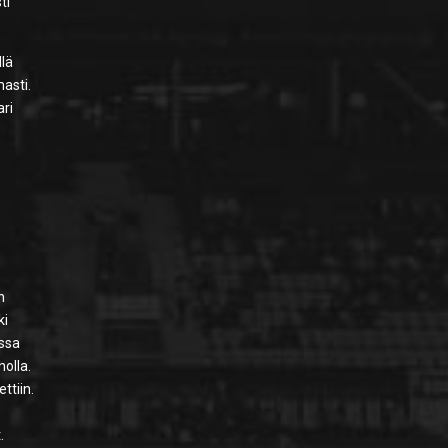
ti
llä
masti.
ari
n
ki
assa
holla.
ttiin.
.