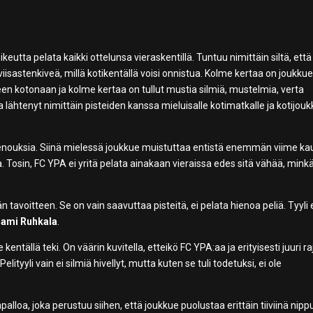
keutta pelata kaikki ottelunsa vieraskentillä. Tuntuu nimittäin siltä, että
ä viisastenkiveä, millä kotikentällä voisi onnistua. Kolme kertaa on joukku
en kotonaan ja kolme kertaa on tullut mustia silmiä, mustelmia, verta
a lähtenyt nimittäin pisteiden kanssa mieluisalle kotimatkalle ja kotijou
a hienouksia. Siinä mielessä joukkue muistuttaa entistä enemmän viime ka
 Tosin, FC YPA ei yritä pelata ainakaan vieraissa edes sitä vähää, mink
 tavoitteen. Se on vain saavuttaa pisteitä, ei pelata hienoa peliä. Tyyli 
Jami Ruhkala
.
ntällä teki. On väärin kuvitella, etteikö FC YPA:aa ja erityisesti juuri ra
ityyli vain ei silmiä hivellyt, mutta kuten se tuli todetuksi, ei ole
alloa, joka perustuu siihen, että joukkue puolustaa erittäin tiiviinä nipp