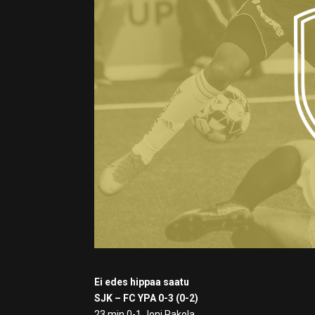
Ei edes hippaa saatu
SJK – FC YPA 0-3 (0-2)
23 min 0-1 Joni Pakola