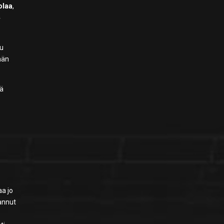
olaa
,
4
uu
tään
öä
aa jo
rannut