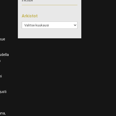
3.8.2026
Arkistot
Arkistot
e
kkue
udella
ä
ei
justi
una,