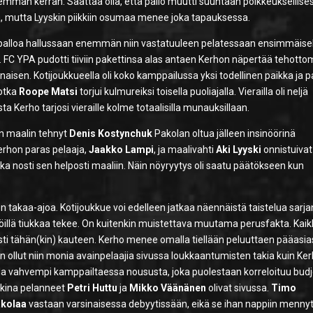
hemman kerran. Saattaa olla, että pallo muutti suuntaan poikkeuksellises
a, mutta Lyyskin piikkiin osumaa menee joka tapauksessa.
iti palloa hallussaan enemmän niin vastatuuleen pelatessaan ensimmäise
. FC YPA pudotti tiiviin pakettinsa alas antaen Kerhon näpertää tehotto
isen. Kotijoukkueella oli koko kamppailussa yksi todellinen paikka ja p
jotka
Roope Matsi
torjui kulmureiksi toisella puoliajalla. Vierailla oli neljä
ta Kerho tarjosi vieraille kolme totaalisilla munauksillaan.
n maalin tehnyt
Denis Kostynchuk
Pakolan oltua jälleen insinöörinä
erhon paras pelaaja,
Jaakko Lampi
, ja maalivahti
Aki Lyyski
onnistuivat
a nosti sen helposti maaliin. Näin nöyryytys oli saatu päätökseen kun
 takaa-ajoa. Kotijoukkue voi edelleen jatkaa näennäistä taistelua sarja
öillä tiukkaa tekee. On kuitenkin muistettava muutama perusfakta. Kaik
usti tähän(kin) kauteen. Kerho menee omalla tiellään peluuttaen pääasi
n ollut niin monia avainpelaajia sivussa loukkaantumisten takia kuin Ker
i olla vahvempi kamppailtaessa noususta, joka puolestaan korreloituu budje
kkina pelanneet
Petri Huttu
ja
Mikko Väänänen
olivat sivussa.
Timo
akolaa
vastaan varsinaisessa debyytissään, eikä se ihan nappiin mennyt