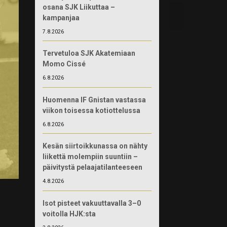
osana SJK Liikuttaa –
kampanjaa
7.8.2026
Tervetuloa SJK Akatemiaan
Momo Cissé
6.8.2026
Huomenna IF Gnistan vastassa
viikon toisessa kotiottelussa
6.8.2026
Kesän siirtoikkunassa on nähty
liikettä molempiin suuntiin –
päivitystä pelaajatilanteeseen
4.8.2026
Isot pisteet vakuuttavalla 3–0
voitolla HJK:sta