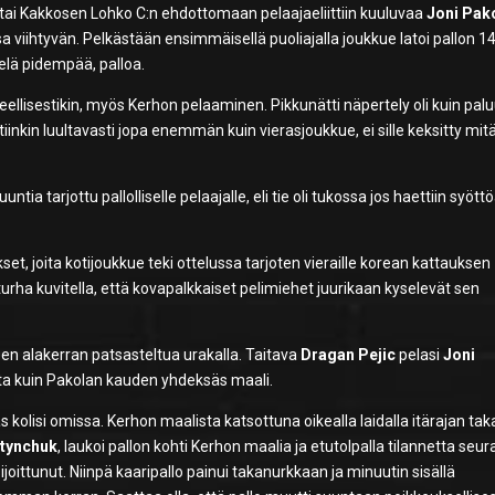
tai Kakkosen Lohko C:n ehdottomaan pelaajaeliittiin kuuluvaa
Joni Pak
assa viihtyvän. Pelkästään ensimmäisellä puoliajalla joukkue latoi pallon 1
elä pidempää, palloa.
heellisestikin, myös Kerhon pelaaminen. Pikkunätti näpertely oli kuin pal
ttiinkin luultavasti jopa enemmän kuin vierasjoukkue, ei sille keksitty mi
ntia tarjottu pallolliselle pelaajalle, eli tie oli tukossa jos haettiin syött
t, joita kotijoukkue teki ottelussa tarjoten vieraille korean kattauksen
turha kuvitella, että kovapalkkaiset pelimiehet juurikaan kyselevät sen
en alakerran patsasteltua urakalla. Taitava
Dragan Pejic
pelasi
Joni
uta kuin Pakolan kauden yhdeksäs maali.
s kolisi omissa. Kerhon maalista katsottuna oikealla laidalla itärajan tak
tynchuk
, laukoi pallon kohti Kerhon maalia ja etutolpalla tilannetta seu
joittunut. Niinpä kaaripallo painui takanurkkaan ja minuutin sisällä