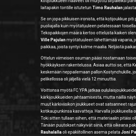
kotijoukkueen haaveet oli murjottu sirpaleiksi pa
laitapakin tontille istutetun
Timo Rauhalan
jalast
Se on jopa pikkuisen ironista, että kotijoukkue p
puoliajalla kuin myötätuuleen pelatessaan toisella
Tekopaikkojen määrä kertoo ottelusta kaiken olenna
Ville Pajulan
myötätuuleen lähettämää vaparia, 
paikkaa, joista syntyi kolme maalia. Neljästä paikas
Ottelun viimeisen osuman pääsi nostamaan toise
hyökkäyksen rakentelussa. Asiaa auttoi se, että K
keskenään neppailemaan pallon Kostynchukille, jok
pelikellossa oli jäljellä vielä 12 minuuttia.
Voittonsa myötä FC YPA jatkaa oululaisjoukkueiden
kärkijoukkueiden jahtaamisesta, mutta näillä näyt
muut kärkiviisikon joukkueet ovat satsanneet raj
kotikaupunkinsa kasvatteja. Harvalla joukkueella o
Toki sitten tullaan siihen, että materiaalin pitäis
Tänään puutokset näkyivät siinä, että oikeana pa
Rauhalalla
oli epäkiitollinen asema pelata
Joni P