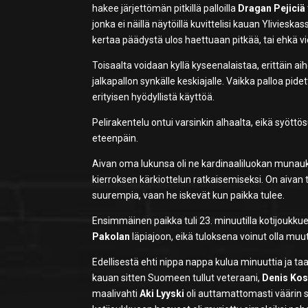
hakee järjettömän pitkillä palloilla
Dragan Pejiciä
jonka ei näillä näytöillä kuvittelisi kauan Yliviesk
kertaa päädystä ulos haettuaan pitkää, tai ehkä vi
Toisaalta voidaan kyllä kyseenalaistaa, erittäin ai
jalkapallon synkälle keskiajalle. Vaikka palloa pide
erityisen hyödyllistä käyttöä.
Pelirakentelu ontui varsinkin alhaalta, eikä syöttösuu
eteenpäin.
Aivan oma lukunsa oli ne kardinaaliluokan munaukse
kierroksen kärkiottelun ratkaisemiseksi. On aivan 
suurempia, vaan he iskevät kun paikka tulee.
Ensimmäinen paikka tuli 23. minuutilla kotijoukkue
Pakolan
läpiajoon, eikä tuloksena voinut olla mu
Edellisestä ehti nippa nappa kulua minuuttia ja taa
kauan sitten Suomeen tullut veteraani,
Denis Kos
maalivahti
Aki Lyyski
oli auttamattomasti väärin si