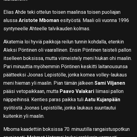
Elias Ahde teki ottelun toisen maalinsa toisen puoliajan
alussa
Aristote Mboman
esityöstä. Maali oli vuonna 1996
syntyneelle Ahteelle talvikauden kolmas.
Akatemia loi hyviä paikkoja reilun tunnin kohdalla, etenkin
Aleksi Pöntinen oli vaarallinen. Ensin Pöntinen taisteli pallon
itselleen boksissa, mutta viimeistely meni hiukan ohi maalin.
Pari minuuttia myöhemmin Pöntinen keskitti laitanousunsa
päätteeksi Joonas Lepistölle, jonka komea volley-laukaus
meni hieman yli maalin. Pian tämän jälkeen
Sami Viljanen
pääsi vetopaikkaan, mutta
Paavo Valakari
liimasi pallon
näppeihinsä. Kenties paras paikka tuli
Aatu Kujanpään
syötöstä Joonas Lepistölle, jonka laukaus suuntautui
kuitenkin yli maalin.
Mboma kaadettiin boksissa 70. minuutilla rangaistuspotkun