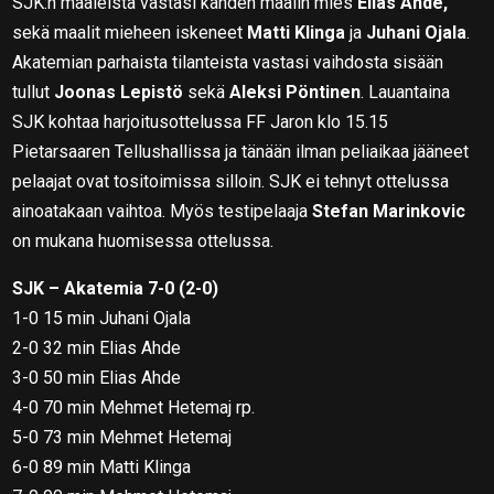
SJK:n maaleista vastasi kahden maalin mies
Elias Ahde,
sekä maalit mieheen iskeneet
Matti Klinga
ja
Juhani Ojala
.
Akatemian parhaista tilanteista vastasi vaihdosta sisään
tullut
Joonas Lepistö
sekä
Aleksi Pöntinen
. Lauantaina
SJK kohtaa harjoitusottelussa FF Jaron klo 15.15
Pietarsaaren Tellushallissa ja tänään ilman peliaikaa jääneet
pelaajat ovat tositoimissa silloin. SJK ei tehnyt ottelussa
ainoatakaan vaihtoa. Myös testipelaaja
Stefan Marinkovic
on mukana huomisessa ottelussa.
SJK – Akatemia 7-0 (2-0)
1-0 15 min Juhani Ojala
2-0 32 min Elias Ahde
3-0 50 min Elias Ahde
4-0 70 min Mehmet Hetemaj rp.
5-0 73 min Mehmet Hetemaj
6-0 89 min Matti Klinga