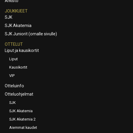
Arkisto
JOUKKUEET
SJK
SJK Akatemia
SJK Juniorit (omalle sivulle)
OTTELUT
Liput ja kausikortit
Liput
Kausikortit
VIP
Otteluinfo
Otteluohjelmat
SJK
SJK Akatemia
SJK Akatemia 2
Aiemmat kaudet