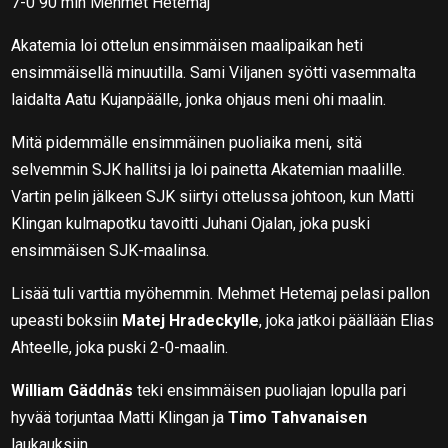
7-0 90 min Mehmet Hetemaj
Akatemia loi ottelun ensimmäisen maalipaikan heti
ensimmäisellä minuutilla. Sami Viljanen syötti vasemmalta
laidalta Aatu Kujanpäälle, jonka ohjaus meni ohi maalin.
Mitä pidemmälle ensimmäinen puoliaika meni, sitä
selvemmin SJK hallitsi ja loi painetta Akatemian maalille.
Vartin pelin jälkeen SJK siirtyi ottelussa johtoon, kun Matti
Klingan kulmapotku tavoitti Juhani Ojalan, joka puski
ensimmäisen SJK-maalinsa.
Lisää tuli varttia myöhemmin. Mehmet Hetemaj pelasi pallon
upeasti boksiin
Matej Hradeckylle
, joka jatkoi päällään Elias
Ahteelle, joka puski 2-0-maalin.
William Gäddnäs
teki ensimmäisen puoliajan lopulla pari
hyvää torjuntaa Matti Klingan ja
Timo Tahvanaisen
laukauksiin.