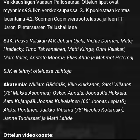
Veikkausliigan Vaasan Palloseuraa. Ottelun liput ovat
myynnissä SJK:n verkkokaupassa. SJK puolestaan kohtaa
lauantaina 4.2. Suomen Cupin vierasottelussa jälleen FF
Jaron, Pietarsaaren Tellushallissa.
SJK:
Paavo Valakari MV, Juhani Ojala, Richie Dorman, Matej
Hradecky, Timo Tahvanainen, Matti Klinga, Onni Valakari,
Marc Vales, Aristote Mboma, Elias Ahde ja Mehmet Hetemaj
SJK ei tehnyt ottelussa vaihtoja.
Akatemia:
William Gäddnäs, Ville Kukkanen, Sami Viljanen
(78’ Miikka Asunmaa), Oskari Aunula, Joona Ala-Hukkala,
Aatu Kujanpää, Joonas Kuivalainen (60’ Joonas Lepistö),
Aleksi Pöntinen, Jaakko Vihanta (78’ Nicolas Kotamäki),
Janne Tuohisaari ja Matti Lähde.
Ottelun videokooste: