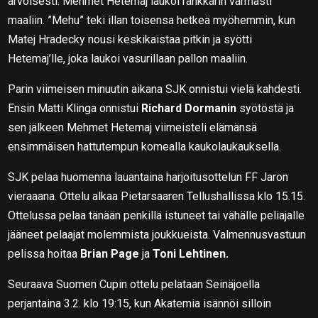
arvoisesti. Mehmet Hetemaj laukoi rankkarin varmasti
maaliin. ”Mehu” teki illan toisensa hetkeä myöhemmin, kun
Matej Hradecky nousi keskikaistaa pitkin ja syötti
Hetemaj’lle, joka laukoi vasurillaan pallon maaliin.
Parin viimeisen minuutin aikana SJK onnistui vielä kahdesti.
Ensin Matti Klinga onnistui
Richard Dormanin
syötöstä ja
sen jälkeen Mehmet Hetemaj viimeisteli elämänsä
ensimmäisen hattutempun komealla kaukolaukauksella.
SJK pelaa huomenna lauantaina harjoitusottelun FF Jaron
vieraaana. Ottelu alkaa Pietarsaaren Tellushallissa klo 15.15.
Ottelussa pelaa tänään penkillä istuneet tai vähälle peliajalle
jääneet pelaajat molemmista joukkueista. Valmennusvastuun
pelissa hoitaa
Brian Page
ja
Toni Lehtinen.
Seuraava Suomen Cupin ottelu pelataan Seinäjoella
perjantaina 3.2. klo 19:15, kun Akatemia isännöi silloin