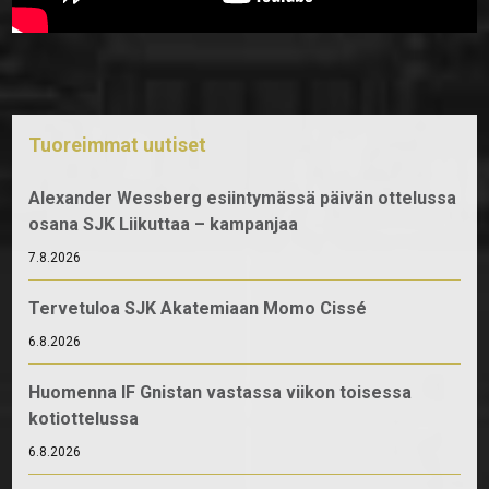
Tuoreimmat uutiset
Alexander Wessberg esiintymässä päivän ottelussa
osana SJK Liikuttaa – kampanjaa
7.8.2026
Tervetuloa SJK Akatemiaan Momo Cissé
6.8.2026
Huomenna IF Gnistan vastassa viikon toisessa
kotiottelussa
6.8.2026