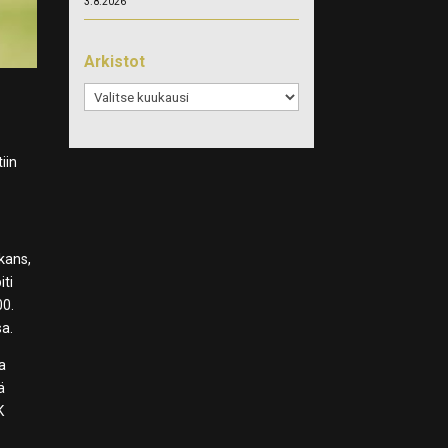
3.8.2026
Arkistot
Arkistot
iin
kans,
iti
00.
sa.
la
ä
K