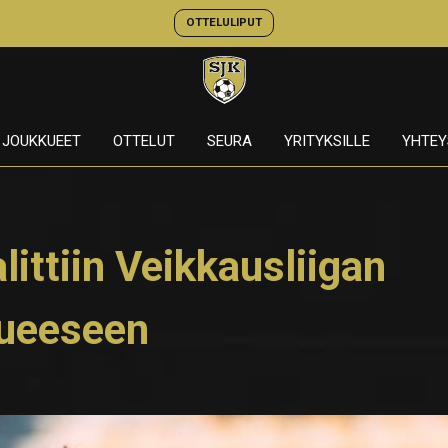
OTTELULIPUT
JOUKKUEET
OTTELUT
SEURA
YRITYKSILLE
YHTEY
ittiin Veikkausliigan
kueeseen