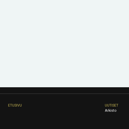
ETUSIVU
UUTISET
Arkisto