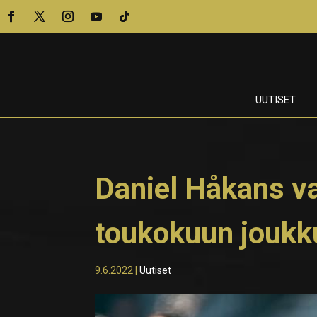
UUTISET
Daniel Håkans val
toukokuun jouk
9.6.2022
|
Uutiset