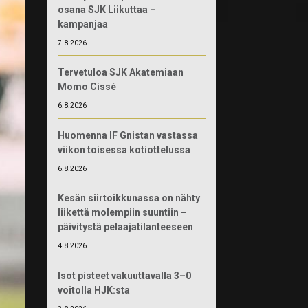
osana SJK Liikuttaa –
kampanjaa
7.8.2026
Tervetuloa SJK Akatemiaan
Momo Cissé
6.8.2026
Huomenna IF Gnistan vastassa
viikon toisessa kotiottelussa
6.8.2026
Kesän siirtoikkunassa on nähty
liikettä molempiin suuntiin –
päivitystä pelaajatilanteeseen
4.8.2026
Isot pisteet vakuuttavalla 3–0
voitolla HJK:sta