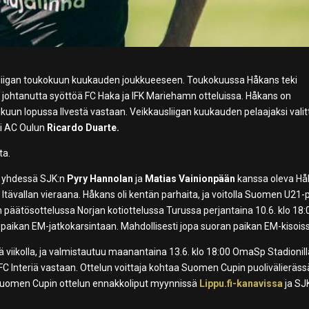
usliigan toukokuun kuukauden joukkueeseen. Toukokuussa Håkans teki
n johtanutta syöttöä FC Haka ja IFK Mariehamn otteluissa. Håkans on
n lopussa Ilvestä vastaan. Veikkausliigan kuukauden pelaajaksi valitt
i AC Oulun
Ricardo Duarte.
ta.
 yhdessä SJK:n
Pyry Hannolan
ja
Matias Vainionpään
kanssa oleva Hå
ävallan vieraana. Håkans oli kentän parhaita, ja voitolla Suomen U21-p
äätösottelussa Norjan kotiottelussa Turussa perjantaina 10.6. klo 18:
 paikan EM-jatkokarsintaan. Mahdollisesti jopa suoran paikan EM-kisois
lä viikolla, ja valmistautuu maanantaina 13.6. klo 18:00 OmaSp Stadionil
C Interiä vastaan. Ottelun voittaja kohtaa Suomen Cupin puolivälieräss
. Suomen Cupin ottelun ennakkoliput myynnissä
Lippu.fi-kanavissa
ja SJ