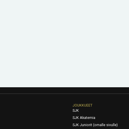
JOUKKUEET
SJK
SJK Akatemia
SJK Juniorit (omalle sivulle)