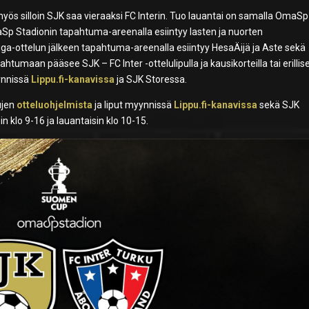
 myös silloin SJK saa vieraaksi FC Interin. Tuo lauantai on samalla OmaSp
aSp Stadionin tapahtuma-areenalla esiintyy lasten ja nuorten
iiga-ottelun jälkeen tapahtuma-areenalla esiintyy HesaÄijä ja Aste sekä
htumaan pääsee SJK – FC Inter -ottelulipulla ja kausikorteilla tai erillise
yynnissä
Lippu.fi-kanavissa
ja SJK Storessa.
vujen
otteluohjelmista
ja liput myynnissä
Lippu.fi-kanavissa
sekä SJK
n klo 9-16 ja lauantaisin klo 10-15.