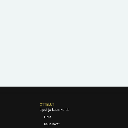
OTTELUT
Liput ja kausikortit
Liput
Kausikortit