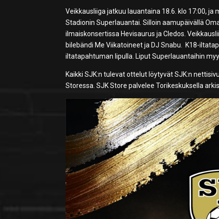
Veikkausliiga jatkuu lauantaina 18.6. klo 17:00, ja
Stadionin Superlauantai. Silloin aamupäivällä Om
ilmaiskonsertissa Hevisaurus ja Cledos. Veikkausl
bilebändi Me Viikatoineet ja DJ Snabu. K18-iltatapa
iltatapahtuman lipulla. Liput Superlauantaihin m
Kaikki SJK:n tulevat ottelut löytyvät SJK:n nettisi
Storessa. SJK Store palvelee Torikeskuksella arkisi