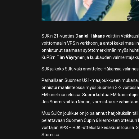
SJK:n 21-vuotias
Daniel Håkans
valittiin Veikka
voittomaalin VPS:n verkkoon ja antoi kaksi maalii
onnistunut saamaan syöttömerkinnän myös huhtikuu
KuPS:n
Tim Väyrynen
ja kuukauden valmentajaks
SJK ja koko SJK-väki onnittelee Håkansia valinnas
Parhaillaan Suomen U21-maajoukkueen mukana,
onnistui maalinteossa myös Suomen 3-2 voitossa It
EM-unelman elossa. Suomi kohtaa EM-karsintojen p
Jos Suomi voittaa Norjan, varmistaa se vähintään
Muu SJK:n joukkue on jo palannut harjoituksiin täl
pelattavaan Suomen Cupin 6.kierroksen otteluun F
voittajan VPS – HJK -ottelusta kesäkuun lopulla
Storessa.