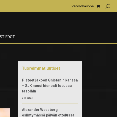
Verkkokauppa
STIEDOT
Tuoreimmat uutiset
Pisteet jakoon Gnistanin kanssa
– SJK nousi hienosti lopussa
tasoihin
7.8.2026
Alexander Wessberg
esiintymässä päivän ottelussa