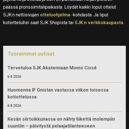
päässä pronssimitalipaikasta. Löydät kaikki loput ottelut
SJK:n nettisivujen
otteluohjelma
-kohdasta. Ja liput
kotiotteluihin saat SJK Shopista tai
SJK:n verkkokaupasta.
Tuoreimmat uutiset
Tervetuloa SJK Akatemiaan Momo Cissé
6.8.2026
Huomenna IF Gnistan vastassa viikon toisessa
kotiottelussa
6.8.2026
Kesän siirtoikkunassa on nähty liikettä molempiin
suuntiin – päivitystä pelaajatilanteeseen