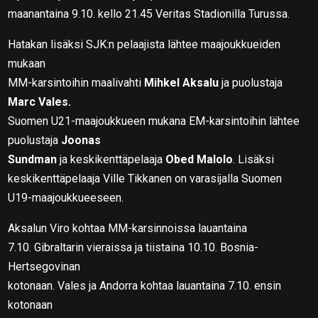
maanantaina 9.10. kello 21.45 Veritas Stadionilla Turussa.
Hatakan lisäksi SJK:n pelaajista lähtee maajoukkueiden
mukaan
MM-karsintoihin maalivahti
Mihkel Aksalu
ja puolustaja
Marc Vales.
Suomen U21-maajoukkueen mukana EM-karsintoihin lähtee
puolustaja
Joonas
Sundman
ja keskikenttäpelaaja
Obed Malolo
. Lisäksi
keskikenttäpelaaja Ville Tikkanen on varasijalla Suomen
U19-maajoukkueeseen.
Aksalun Viro kohtaa MM-karsinnoissa lauantaina
7.10. Gibraltarin vieraissa ja tiistaina 10.10. Bosnia-
Hertsegovinan
kotonaan. Vales ja Andorra kohtaa lauantaina 7.10. ensin
kotonaan