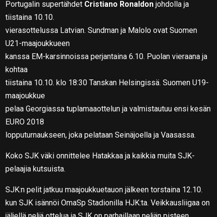
Portugalin supertähdet
Cristiano Ronaldon
johdolla ja
tiistaina 10.10.
vierasottelussa Latvian. Sundman ja Malolo ovat Suomen
U21-maajoukkueen
kanssa EM-karsinnoissa perjantaina 6.10. Puolan vieraana ja
kohtaa
tiistaina 10.10. klo 18:30 Tanskan Helsingissä. Suomen U19-
maajoukkue
pelaa Georgiassa tuplamaaottelun ja valmistautuu ensi kesän
EURO 2018
lopputurnaukseen, joka pelataan Seinäjoella ja Vaasassa.
Koko SJK väki onnittelee Hatakkaa ja kaikkia muita SJK-
pelaajia kutsuista.
SJK:n pelit jatkuu maajoukkuetauon jälkeen torstaina 12.10.
kun SJK isännöi OmaSp Stadionilla HJK:ta. Veikkausliigaa on
jäljellä neljä ottelua ja SJK on parhaillaan neljän pisteen