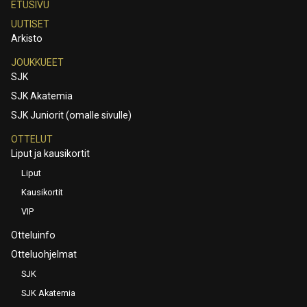
ETUSIVU
UUTISET
Arkisto
JOUKKUEET
SJK
SJK Akatemia
SJK Juniorit (omalle sivulle)
OTTELUT
Liput ja kausikortit
Liput
Kausikortit
VIP
Otteluinfo
Otteluohjelmat
SJK
SJK Akatemia