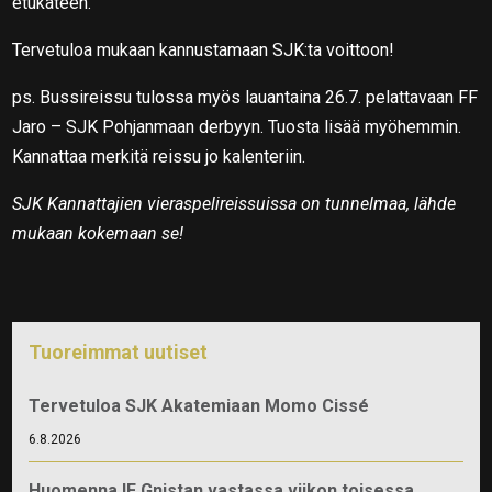
etukäteen.
Tervetuloa mukaan kannustamaan SJK:ta voittoon!
ps. Bussireissu tulossa myös lauantaina 26.7. pelattavaan FF
Jaro – SJK Pohjanmaan derbyyn. Tuosta lisää myöhemmin.
Kannattaa merkitä reissu jo kalenteriin.
SJK Kannattajien vieraspelireissuissa on tunnelmaa, lähde
mukaan kokemaan se!
Tuoreimmat uutiset
Tervetuloa SJK Akatemiaan Momo Cissé
6.8.2026
Huomenna IF Gnistan vastassa viikon toisessa