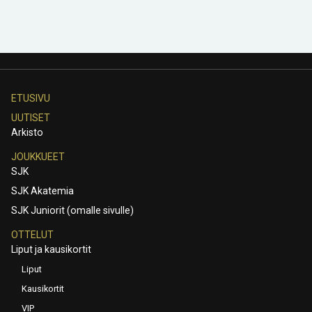
ETUSIVU
UUTISET
Arkisto
JOUKKUEET
SJK
SJK Akatemia
SJK Juniorit (omalle sivulle)
OTTELUT
Liput ja kausikortit
Liput
Kausikortit
VIP