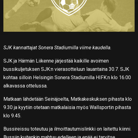
SJK kannattajat Sonera Stadiumilla viime kaudella.
SJK ja Härmän Liikenne järjestää kaikille avoimen
bussikuljetuksen SJK:n vierasotteluun lauantaina 30.7. SJK
kohtaa silloin Helsingin Sonera Stadiumilla HIFK:n klo 16.00
alkavassa ottelussa.
Matkaan lähdetään Seinäjoelta, Matkakeskuksen pihasta klo
9.30 ja kyytiin otetaan matkalaisia myös Wallsportin pihasta
klo 9.45.
Bussireissu toteutuu ja ilmoittautumislinkki on laitettu kiinni.
Bussiin kuitenkin mahtuu edelleen ja enää ei tarvitse