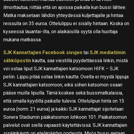
ilmoittautua, riittää että on ajoissa paikalla kun bussi lähtee.
Matka maksetaan lähdön yhteydessä kuljettajalle ja hintaa
reissulla on 35 euroa. Ottelulippu ei sisälly hintaan. Koska on
kyseessä lauantai-ilta, on alaikäisillä syytä olla huoltaja
mukana matkassa.
SJK Kannattajien Facebook sivujen
tai
SJK mediatiimin
sähköpostin
kautta, saa viestillä pyydettäessä linkin, mistä
voi ostaa liput SJK kannattajien katsomoon HIFK – SJK
peliin. Lippu pitää ostaa linkin kautta. Ovelta ei myydä lippuja
SJK kannattajien katsomoon, eikä siihen katsomon osaan
pääse muilla lipuilla. Tämä koskee sekä bussimatkalaisia,
että omalla kyydillä paikalle tulevia. Ottelulipun hinta on 15
euroa (norm. 21 euroa) ja kaikki SJK kannattajat sijoitetaan
Sonera Stadiumin pääkatsomon lohkoon 101. Pääkatsomon
palvelut ovat siellä vapaasti käytettävissä. SJK kannattajien
sisäänkäynti on eteläpäädyn porteista. Myös bussi ajetaan