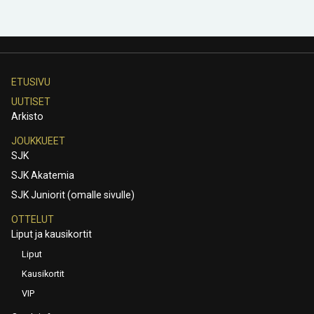
ETUSIVU
UUTISET
Arkisto
JOUKKUEET
SJK
SJK Akatemia
SJK Juniorit (omalle sivulle)
OTTELUT
Liput ja kausikortit
Liput
Kausikortit
VIP