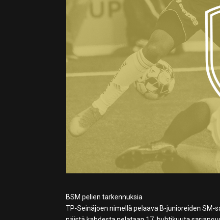
BSM pelien tarkennuksia
TP-Seinäjoen nimellä pelaava B-junioreiden SM-s
näistä kahdesta pelataan 17. huhtikuuta sarjano