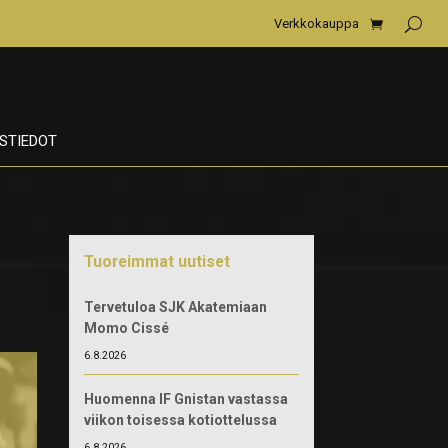
Verkkokauppa
STIEDOT
Tuoreimmat uutiset
Tervetuloa SJK Akatemiaan
Momo Cissé
6.8.2026
Huomenna IF Gnistan vastassa
viikon toisessa kotiottelussa
6.8.2026