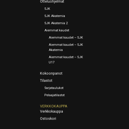
Otteluohjelmat
SJK
SJK Akatemia
SJK Akatemia 2
Aiemmat kaudet
Aiemmat kaudet – SJK
Aiemmat kaudet – SJK
Akatemia
Aiemmat kaudet – SJK
U17
Kokoonpanot
Tilastot
Sarjataulukot
Pelaajatilastot
VERKKOKAUPPA
Verkkokauppa
Ostoskori