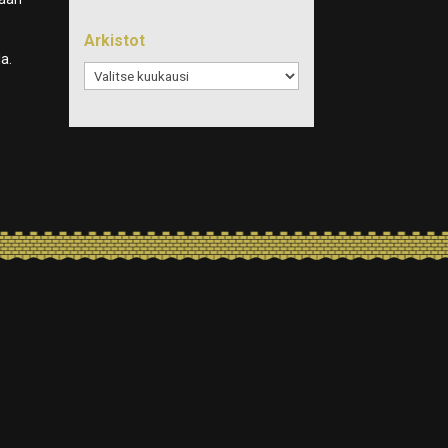
Arkistot
a.
Arkistot