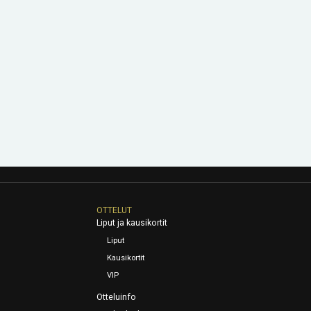
OTTELUT
Liput ja kausikortit
Liput
Kausikortit
VIP
Otteluinfo