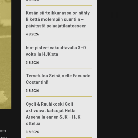
Kesän siirtoikkunassa on nähty
liikettä molempiin suuntiin –
päivitystä pelaajatilanteeseen
4.8.2026
Isot pisteet vakuuttavalla 3–0
voitolla HJK:sta
3.8.2026
Tervetuloa Seinäjoelle Facundo
Costantini!
3.8.2026
Cycli & Ruuhikoski Golf
aktivoivat katsojat Hetki
Areenalla ennen SJK – HJK
ottelua
inen
3.8.2026
taan