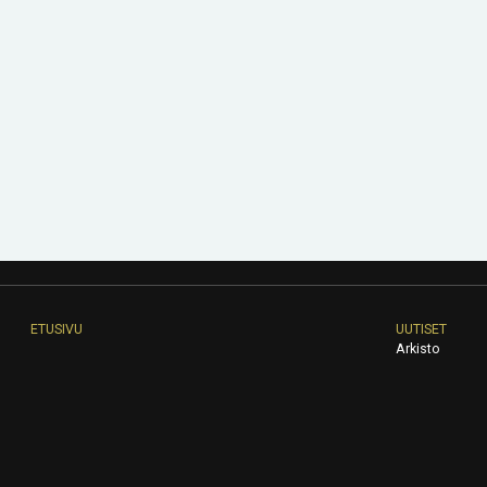
ETUSIVU
UUTISET
Arkisto