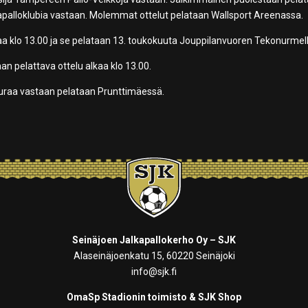
apalloklubia vastaan. Molemmat ottelut pelataan Wallsport Areenassa.
aa klo 13.00 ja se pelataan 13. toukokuuta Jouppilanvuoren Tekonurmell
an pelattava ottelu alkaa klo 13.00.
seuraa vastaan pelataan Prunttimäessä.
Seinäjoen Jalkapallokerho Oy – SJK
Alaseinäjoenkatu 15, 60220 Seinäjoki
info@sjk.fi
OmaSp Stadionin toimisto & SJK Shop