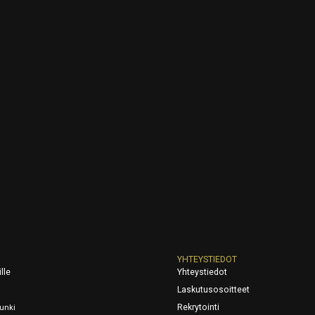
YHTEYSTIEDOT
lle
Yhteystiedot
Laskutusosoitteet
Rekrytointi
unki