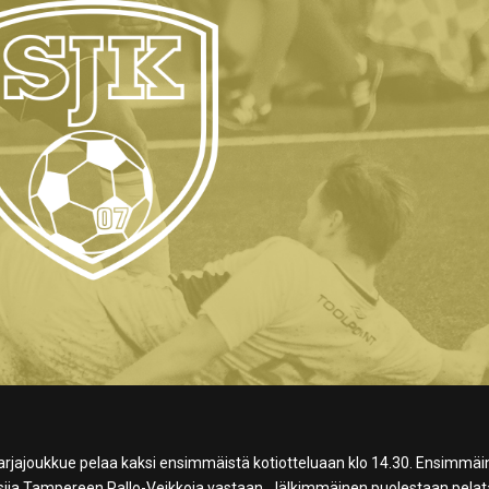
arjajoukkue pelaa kaksi ensimmäistä kotiotteluaan klo 14.30. Ensimmä
usija Tampereen Pallo-Veikkoja vastaan. Jälkimmäinen puolestaan pela