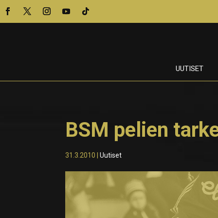
UUTISET
BSM pelien tark
31.3.2010
|
Uutiset