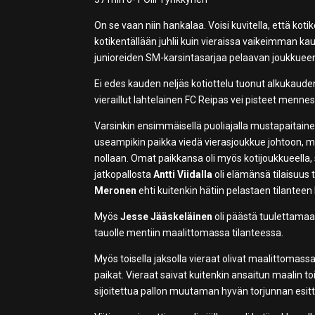
On se vaan niin hankalaa. Voisi kuvitella, että koti
kotikentällään juhlii kuin vieraissa vaikeimman k
junioreiden SM-karsintasarjaa pelaavan joukkueen
Ei edes kauden neljäs kotiottelu tuonut alkukaud
vieraillut lahtelainen FC Reipas vei pisteet menness
Varsinkin ensimmäisellä puoliajalla mustapaitaine
useampikin paikka viedä vierasjoukkue johtoon, m
nollaan. Omat paikkansa oli myös kotijoukkueella, s
jatkopallosta
Antti Viidalla
oli elämänsä tilaisuus
Meronen
ehti kuitenkin hätiin pelastaen tilanteen 
Myös
Jesse Jääskeläinen
oli päästä tuulettamaa
tauolle mentiin maalittomassa tilanteessa.
Myös toisella jaksolla vieraat olivat maalittomass
paikat. Vieraat saivat kuitenkin ansaitun maalin to
sijoitettua pallon muutaman hyvän torjunnan esi