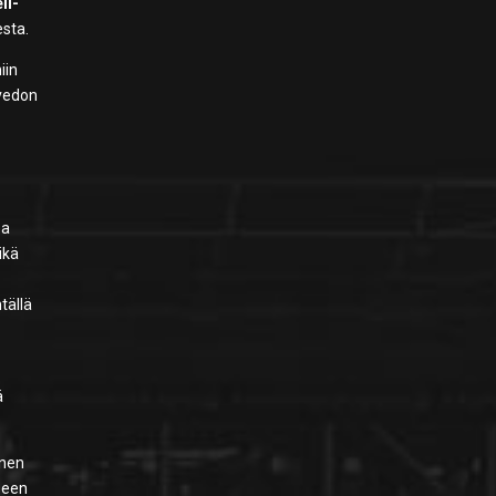
li-
esta.
iin
 vedon
sa
ikä
tällä
ä
inen
iseen