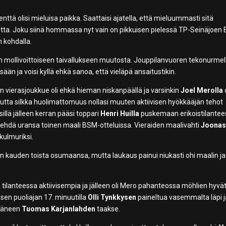
kenttä olisi mieluisa paikka. Saattaisi ajatella, että mieluummasti sitä
autta. Joku siinä hommassa nyt vain on pikkuisen pielessä TP-Seinäjoen 
 kohdalla.
en mollivoittoiseen taivallukseen muutosta. Jouppilanvuoren tekonurmel
ään ja voisi kyllä ehkä sanoa, että vieläpä ansaitustikin.
n vierasjoukkue oli ehkä hieman niskanpäällä ja varsinkin
Joel Merolla
utta silkka huolimattomuus nollasi muuten aktiivisen hyökkääjän tehot
illä jälleen kerran pääsi toppari
Henri Huilla
puskemaan erikoistilantees
 tehdä uransa toinen maali BSM-otteluissa. Vieraiden maalivahti
Joona
kulmuriksi.
n kauden toista osumaansa, mutta laukaus painui niukasti ohi maalin ja
a tilanteessa aktiivisempia ja jälleen oli Mero pahanteossa möhlien hyvä
isen puoliajan 17. minuutilla
Olli Tynkkysen
paineltua vasemmalta läpi j
ttäneen
Tuomas Karjanlahden
taakse.