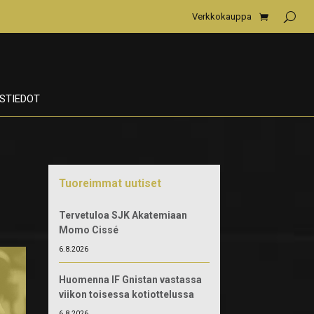
Verkkokauppa
STIEDOT
Tuoreimmat uutiset
Tervetuloa SJK Akatemiaan
Momo Cissé
6.8.2026
Huomenna IF Gnistan vastassa
viikon toisessa kotiottelussa
6.8.2026