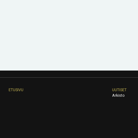
ETUSIVU
UUTISET
Arkisto