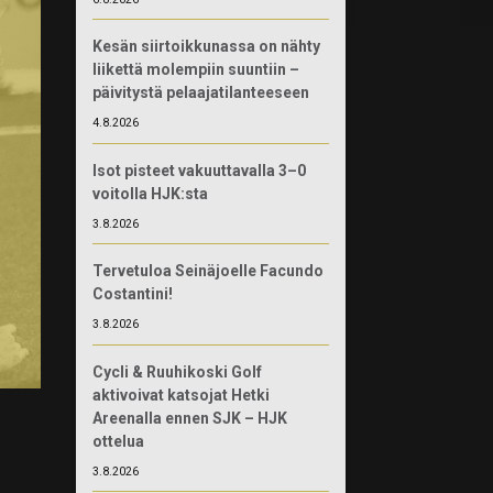
Kesän siirtoikkunassa on nähty
liikettä molempiin suuntiin –
päivitystä pelaajatilanteeseen
4.8.2026
Isot pisteet vakuuttavalla 3–0
voitolla HJK:sta
3.8.2026
Tervetuloa Seinäjoelle Facundo
Costantini!
3.8.2026
Cycli & Ruuhikoski Golf
aktivoivat katsojat Hetki
Areenalla ennen SJK – HJK
ottelua
3.8.2026