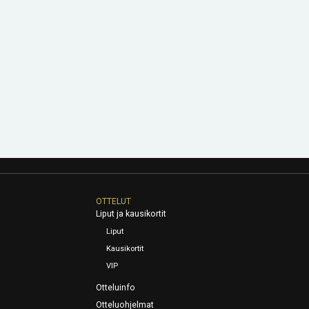
OTTELUT
Liput ja kausikortit
Liput
Kausikortit
VIP
Otteluinfo
Otteluohjelmat