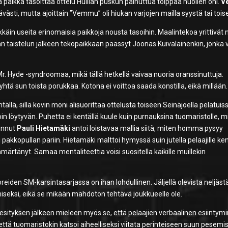
la paikka tasoittaa ottelu Huillan puskun painuttua tolppaa nuollen ohi.
Ve
västi, mutta ajoittain ”Vemmu” oli hiukan varjojen mailla syystä tai tois
kkäin useita erinomaisia paikkoja nousta tasoihin. Maalintekoa yrittivät n
an taistelun jälkeen tekopaikkaan päässyt Joonas Kuivalainenkin, jonka
& Mr. Hyde -syndroomaa, mikä tällä hetkellä vaivaa nuoria oranssinuttuja.
tä sun toista porukkaa. Kotona ei voittoa saada konstilla, eikä millään.
tällä, sillä kovin moni alisuorittaa ottelusta toiseen Seinäjoella pelatuis
oin löytyvän. Puhetta ei kentällä kuule kuin purnauksina tuomaristolle, m
minnut
Pauli Hietamäki
antoi loistavaa mallia siitä, miten homma pysyy
ti pakkopullan pariin. Hietamäki malttoi hymyssä suin jutella pelaajille ken
 ymmärtänyt. Samaa mentaliteettia voisi suositella kaikille muillekin
eiden SM-karsintasarjassa on ihan lohdullinen. Jäljellä olevista neljäst
imiseksi, eikä se mikään mahdoton tehtävä joukkueelle ole.
esityksen jälkeen mieleen myös se, että pelaajien verbaalinen esiintym
 että tuomaristokin katsoi aiheelliseksi viitata perinteiseen suun pesem