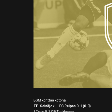
BSM konttaa kotona
TP-Seinäjoki – FC Reipas 0-1 (0-0)
57 min 0-1 Olli Tynkkynen