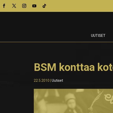
UUTISET
BSM konttaa ko
22.5.2010
|
Uutiset