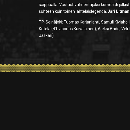
saippualla. Vastuubvalmentajaksi komeasti julkis
suhteen kuin toinen lahtelaislegenda,
Jari Litma
TP-Seinäjoki: Tuomas Karjanlahti, Samuli Kiviaho, 
Ketelä (41. Joonas Kuivalainen), Aleksi Ahde, Veli
Jaskari)