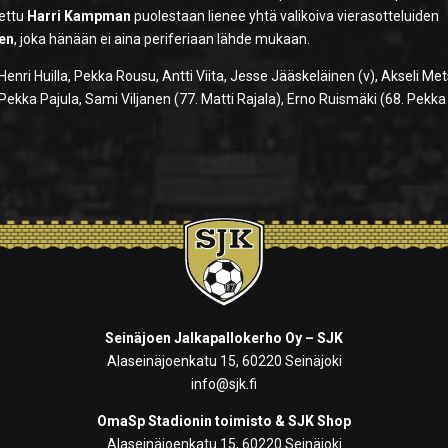
tettu
Harri Kampman
puolestaan lienee yhtä valikoiva vierasotteluiden
nen
, joka hänään ei aina periferiaan lähde mukaan.
Henri Huilla, Pekka Rousu, Antti Viita, Jesse Jääskeläinen (v), Akseli Me
-Pekka Pajula, Sami Viljanen (77. Matti Rajala), Erno Ruismäki (68. Pekka
Seinäjoen Jalkapallokerho Oy – SJK
Alaseinäjoenkatu 15, 60220 Seinäjoki
info@sjk.fi
OmaSp Stadionin toimisto & SJK Shop
Alaseinäjoenkatu 15, 60220 Seinäjoki