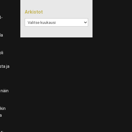
Arkistot
B-
Arkistot
la
oli
ta ja
s
 näin
tkin
a