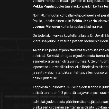
Viitisen minuuttia maalin jälkeen oli kotijoukkueel
Pekka Pajula
puolestaan laukoi parikin kertaa terä
Noin 70. minuutin kohdalla kotijoukkueella oli perä
Pajula, Jääskeläinen kuin
Pekka Jaskarin
loistav
Joonas Meronen
kuitenkin pelasti kulmuriksi.
On todellakin vaikea kuvitella tällaista Dr. Jekyll 
Vieraissa joukkue vetelee pataan mennen tulleen yh
Aivan kuin pelaajat jännittäisivät tekemistä kotiken
peleissä. Selkeää johtajaa ei joukkueesta tunnu lii
esimerkiksi tänään oli täysin turhaa. Ottelun tuo
lapasessa kun viitsii hiukan, eikä lähde ylimielises
ja selitti vielä, mitä tulikaan tehtyä, ellei nuoriso
palloilujuristeille.
Tappiosta huolimatta TP-Seinäjoen tilanne B-junior
pelistä tarvitaan 1-3 pistettä sarjavakanssin uus
Lahtelaisjoukkueesta päällimmäisenä jäi taitavan 
v-alkuisen kirosanan siivittämänä oli sitä luokkaa,