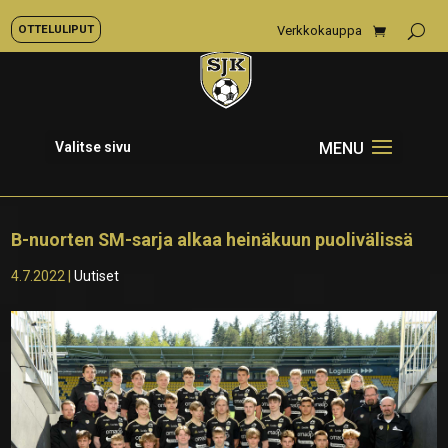
OTTELULIPUT
Verkkokauppa
Valitse sivu
B-nuorten SM-sarja alkaa heinäkuun puolivälissä
4.7.2022
|
Uutiset