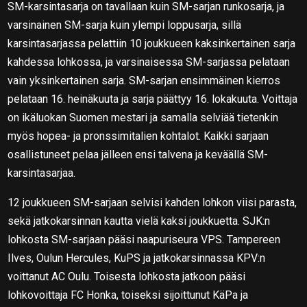
SM-karsintasarja on tavallaan kuin SM-sarjan runkosarja, ja
varsinainen SM-sarja kuin ylempi loppusarja, sillä
karsintasarjassa pelattiin 10 joukkueen kaksinkertainen sarja
kahdessa lohkossa, ja varsinaisessa SM-sarjassa pelataan
vain yksinkertainen sarja. SM-sarjan ensimmäinen kierros
pelataan 16. heinäkuuta ja sarja päättyy 16. lokakuuta. Voittaja
on ikäluokan Suomen mestari ja samalla selviää tietenkin
myös hopea- ja pronssimitalien kohtalot. Kaikki sarjaan
osallistuneet pelaa jälleen ensi talvena ja keväällä SM-
karsintasarjaa.
12 joukkueen SM-sarjaan selvisi kahden lohkon viisi parasta,
sekä jatkokarsinnan kautta vielä kaksi joukkuetta. SJK:n
lohkosta SM-sarjaan pääsi naapuriseura VPS. Tampereen
Ilves, Oulun Hercules, KuPS ja jatkokarsinnassa KPV:n
voittanut AC Oulu. Toisesta lohkosta jatkoon pääsi
lohkovoittaja FC Honka, toiseksi sijoittunut KäPa ja