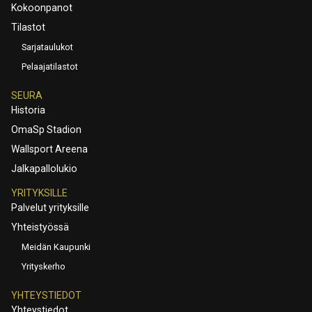
Kokoonpanot
Tilastot
Sarjataulukot
Pelaajatilastot
SEURA
Historia
OmaSp Stadion
Wallsport Areena
Jalkapallolukio
YRITYKSILLE
Palvelut yrityksille
Yhteistyössä
Meidän Kaupunki
Yrityskerho
YHTEYSTIEDOT
Yhteystiedot