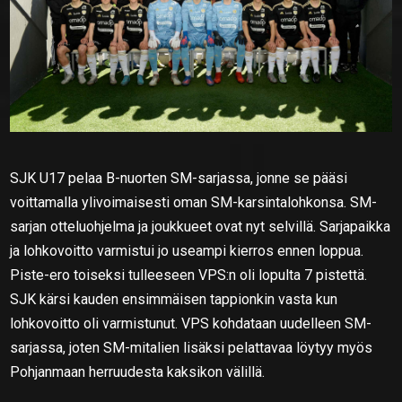
SJK U17 pelaa B-nuorten SM-sarjassa, jonne se pääsi
voittamalla ylivoimaisesti oman SM-karsintalohkonsa. SM-
sarjan otteluohjelma ja joukkueet ovat nyt selvillä. Sarjapaikka
ja lohkovoitto varmistui jo useampi kierros ennen loppua.
Piste-ero toiseksi tulleeseen VPS:n oli lopulta 7 pistettä.
SJK kärsi kauden ensimmäisen tappionkin vasta kun
lohkovoitto oli varmistunut. VPS kohdataan uudelleen SM-
sarjassa, joten SM-mitalien lisäksi pelattavaa löytyy myös
Pohjanmaan herruudesta kaksikon välillä.