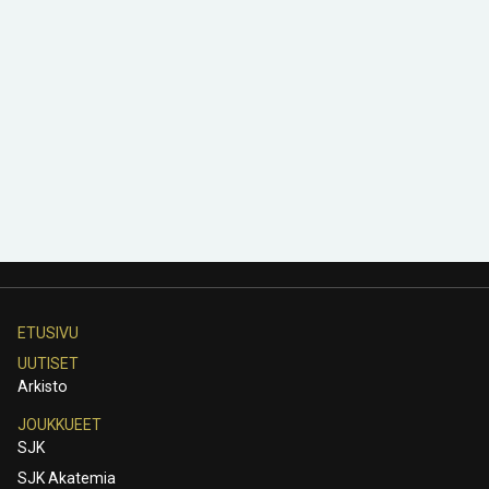
ETUSIVU
UUTISET
Arkisto
JOUKKUEET
SJK
SJK Akatemia