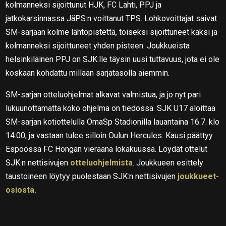
kolmanneksi sijoittunut HJK, FC Lahti, PPJ ja
jatkokarsinnassa JäPS:n voittanut TPS. Lohkovoittajat saivat
SM-sarjaan kolme lähtöpistettä, toiseksi sijoittuneet kaksi ja
kolmanneksi sijoittuneet yhden pisteen. Joukkueista
helsinkiläinen PPJ on SJK:lle täysin uusi tuttavuus, jota ei ole
koskaan kohdattu millään sarjatasolla aiemmin.
SM-sarjan otteluohjelmat alkavat valmistua, ja jo nyt pari
lukuunottamatta koko ohjelma on tiedossa. SJK U17 aloittaa
SM-sarjan kotiottelulla OmaSp Stadionilla lauantaina 16.7. klo
14:00, ja vastaan tulee silloin Oulun Hercules. Kausi päättyy
Espoossa FC Hongan vieraana lokakuussa. Löydät ottelut
SJK:n nettisivujen
otteluohjelmista
. Joukkueen esittely
taustoineen löytyy puolestaan SJK:n nettisivujen
joukkueet-
osiosta.