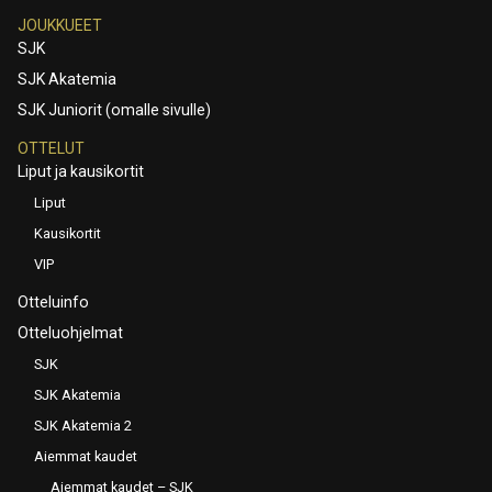
JOUKKUEET
SJK
SJK Akatemia
SJK Juniorit (omalle sivulle)
OTTELUT
Liput ja kausikortit
Liput
Kausikortit
VIP
Otteluinfo
Otteluohjelmat
SJK
SJK Akatemia
SJK Akatemia 2
Aiemmat kaudet
Aiemmat kaudet – SJK