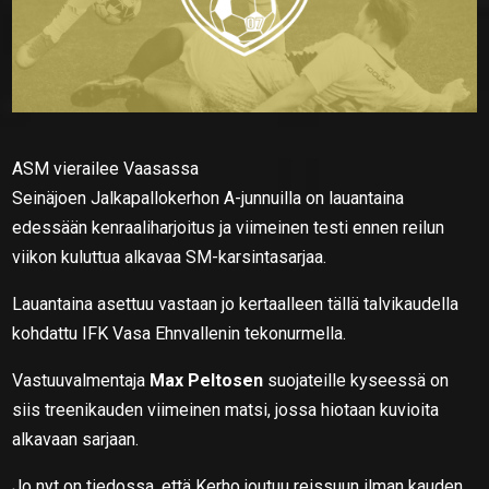
ASM vierailee Vaasassa
Seinäjoen Jalkapallokerhon A-junnuilla on lauantaina
edessään kenraaliharjoitus ja viimeinen testi ennen reilun
viikon kuluttua alkavaa SM-karsintasarjaa.
Lauantaina asettuu vastaan jo kertaalleen tällä talvikaudella
kohdattu IFK Vasa Ehnvallenin tekonurmella.
Vastuuvalmentaja
Max Peltosen
suojateille kyseessä on
siis treenikauden viimeinen matsi, jossa hiotaan kuvioita
alkavaan sarjaan.
Jo nyt on tiedossa, että Kerho joutuu reissuun ilman kauden