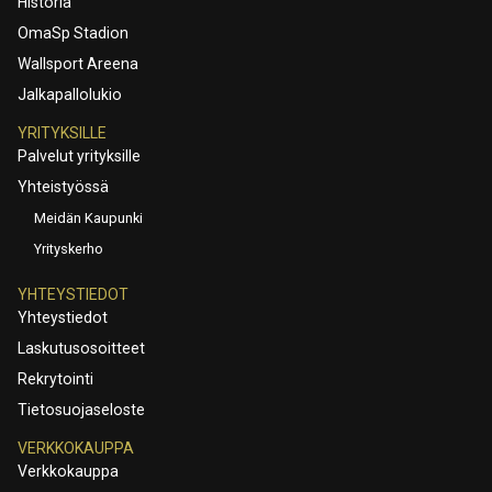
Historia
OmaSp Stadion
Wallsport Areena
Jalkapallolukio
YRITYKSILLE
Palvelut yrityksille
Yhteistyössä
Meidän Kaupunki
Yrityskerho
YHTEYSTIEDOT
Yhteystiedot
Laskutusosoitteet
Rekrytointi
Tietosuojaseloste
VERKKOKAUPPA
Verkkokauppa