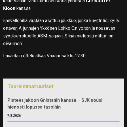
kaudellahan Max toimi seurassa yhdessä
Christoffer
Kloon
kanssa.
Ehnvallenilla vastaan asettuu joukkue, jonka kuvittelisi kyllä
ottavan A-junnujen Ykkösen Lohko C:n voiton ja nousevan
syyskierrokselle ASM-sarjaan. Siinä mielessä mittari on
oivallinen.
Lauantain ottelu alkaa Vaasassa klo 17.30.
Tuoreimmat uutiset
Pisteet jakoon Gnistanin kanssa – SJK nousi
hienosti lopussa tasoihin
7.8.2026