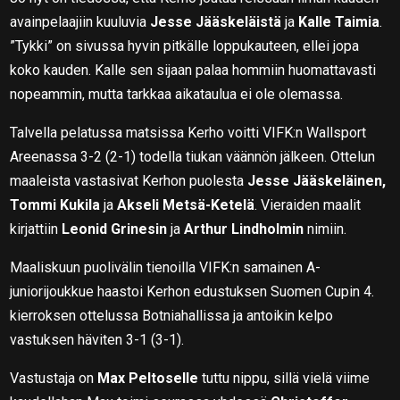
avainpelaajiin kuuluvia
Jesse Jääskeläistä
ja
Kalle Taimia
.
”Tykki” on sivussa hyvin pitkälle loppukauteen, ellei jopa
koko kauden. Kalle sen sijaan palaa hommiin huomattavasti
nopeammin, mutta tarkkaa aikataulua ei ole olemassa.
Talvella pelatussa matsissa Kerho voitti VIFK:n Wallsport
Areenassa 3-2 (2-1) todella tiukan väännön jälkeen. Ottelun
maaleista vastasivat Kerhon puolesta
Jesse Jääskeläinen,
Tommi Kukila
ja
Akseli Metsä-Ketelä
. Vieraiden maalit
kirjattiin
Leonid Grinesin
ja
Arthur Lindholmin
nimiin.
Maaliskuun puolivälin tienoilla VIFK:n samainen A-
juniorijoukkue haastoi Kerhon edustuksen Suomen Cupin 4.
kierroksen ottelussa Botniahallissa ja antoikin kelpo
vastuksen häviten 3-1 (3-1).
Vastustaja on
Max Peltoselle
tuttu nippu, sillä vielä viime