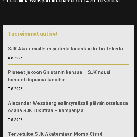
Ottelu alkaa Wallsport Areenassa klo 14.20. Tervetuloa.
Tuoreimmat uutiset
SJK Akatemialle ei pisteitä lauantain kotiottelusta
8.8.2026
Pisteet jakoon Gnistanin kanssa – SJK nousi
hienosti lopussa tasoihin
7.8.2026
Alexander Wessberg esiintymässä päivän ottelussa
osana SJK Liikuttaa – kampanjaa
7.8.2026
Tervetuloa SJK Akatemiaan Momo Cissé