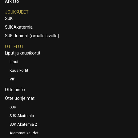
Arkisto
JOUKKUEET
SJK
SJK Akatemia
SJK Juniorit (omalle sivulle)
OTTELUT
Liput ja kausikortit
Liput
Kausikortit
VIP
Otteluinfo
Otteluohjelmat
SJK
SJK Akatemia
SJK Akatemia 2
Aiemmat kaudet