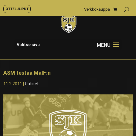
OTTELULIPUT
Verkkokauppa
Valitse sivu
ASM testaa MaIF:n
11.2.2011
|
Uutiset