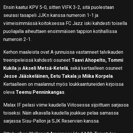
Ensin kaatui KPV 5-0, sitten VIFK 3-2, sitä puolestaan
seurasi tasapeli JJK:n kanssa numeroin 1-1 ja
viimeisimmässä koitoksessa FC Jazz iski kahdesti toisella
puoliajalla aiheuttaen ensimmäisen tappion kotihallissa
numeroin 2-1.
Kerhon maaleista ovat A-junnuissa vastanneet talvikauden
treenipeleissä kahdesti osuneet
Taavi Ahopelto, Tommi
Kukila
ja
Akseli Metsä-Ketelä
, sekä kertaalleen osuneet
Jesse Jääskeläinen, Eetu Takala
ja
Miika Korpela
.
Kertaalleen on maalannut myös loukkaantuneiden kirjoissa
oleva
Teemu Penninkangas
.
Malax IF pelasi viime kaudella Viitosessa sijoittuen sarjassa
toiseksi. Näin alkavalla kaudella joukkue pelaa samassa
sarjassa Sisu-Pallon ja SJK Reservien kanssa.