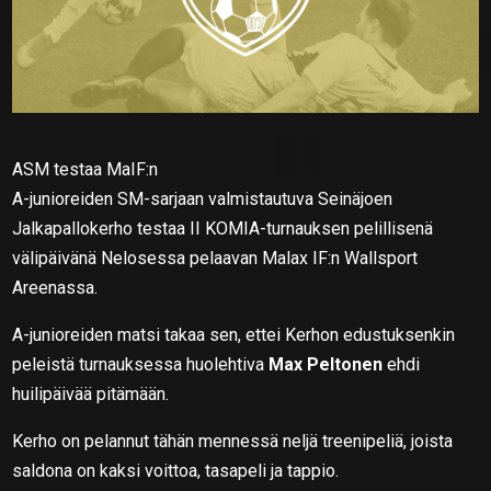
ASM testaa MaIF:n
A-junioreiden SM-sarjaan valmistautuva Seinäjoen
Jalkapallokerho testaa II KOMIA-turnauksen pelillisenä
välipäivänä Nelosessa pelaavan Malax IF:n Wallsport
Areenassa.
A-junioreiden matsi takaa sen, ettei Kerhon edustuksenkin
peleistä turnauksessa huolehtiva
Max Peltonen
ehdi
huilipäivää pitämään.
Kerho on pelannut tähän mennessä neljä treenipeliä, joista
saldona on kaksi voittoa, tasapeli ja tappio.