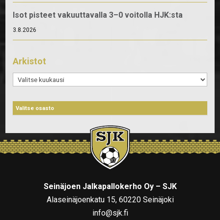
Isot pisteet vakuuttavalla 3–0 voitolla HJK:sta
3.8.2026
Arkistot
Arkistot
Seinäjoen Jalkapallokerho Oy – SJK
Alaseinäjoenkatu 15, 60220 Seinäjoki
info@sjk.fi