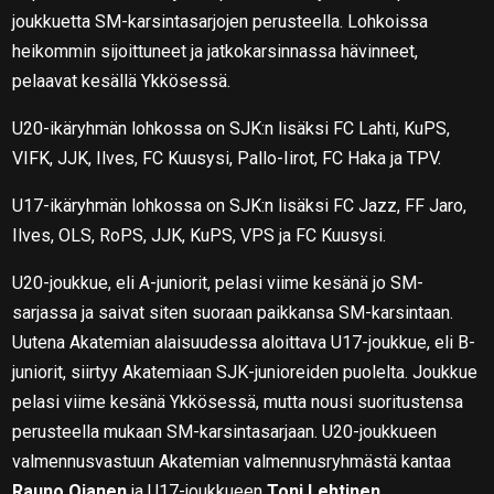
joukkuetta SM-karsintasarjojen perusteella. Lohkoissa
heikommin sijoittuneet ja jatkokarsinnassa hävinneet,
pelaavat kesällä Ykkösessä.
U20-ikäryhmän lohkossa on SJK:n lisäksi FC Lahti, KuPS,
VIFK, JJK, Ilves, FC Kuusysi, Pallo-Iirot, FC Haka ja TPV.
U17-ikäryhmän lohkossa on SJK:n lisäksi FC Jazz, FF Jaro,
Ilves, OLS, RoPS, JJK, KuPS, VPS ja FC Kuusysi.
U20-joukkue, eli A-juniorit, pelasi viime kesänä jo SM-
sarjassa ja saivat siten suoraan paikkansa SM-karsintaan.
Uutena Akatemian alaisuudessa aloittava U17-joukkue, eli B-
juniorit, siirtyy Akatemiaan SJK-junioreiden puolelta. Joukkue
pelasi viime kesänä Ykkösessä, mutta nousi suoritustensa
perusteella mukaan SM-karsintasarjaan. U20-joukkueen
valmennusvastuun Akatemian valmennusryhmästä kantaa
Rauno Ojanen
ja U17-joukkueen
Toni Lehtinen
.