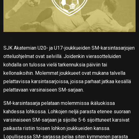
SJK Akatemian U20- ja U17-joukkueiden SM-karsintasarjojen
otteluohjelmat ovat selvillä. Joidenkin vierasotteluiden
kohdalla on tulossa vielä tarkennuksia päiviin tai
kellonaikoihin. Molemmat joukkueet ovat mukana talvella
pelattavissa karsintasarjoissa, joissa parhaat jatkaa kesällä
pelattavaan varsinaiseen SM-sarjaan.
SM-karsintasarja pelataan molemmissa ikäluokissa
kahdessa lohkossa. Lohkojen neljä parasta etenee suoraan
varsinaiseen SM-sarjaan ja sijoille 5-6 sijoittuneet karsivat
paikasta ristiin toisen lohkon joukkueiden kanssa.
Lopullisessa SM-sarjassa pelaa siten kymmenen parasta