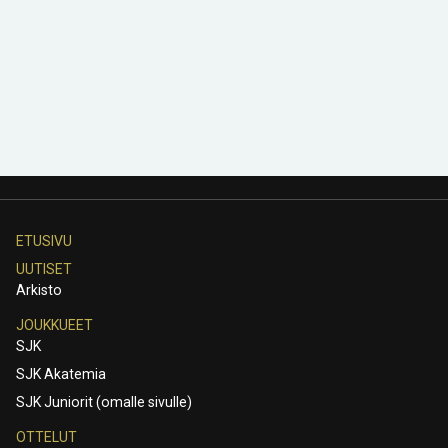
ETUSIVU
UUTISET
Arkisto
JOUKKUEET
SJK
SJK Akatemia
SJK Juniorit (omalle sivulle)
OTTELUT