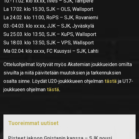
10.-11.02. klo xx:xx, Ilves – SJK, Tampere
La 17.02. klo 15:30, SJK – OLS, Wallsport
La 24.02. klo 11:00, RoPS – SJK, Rovaniemi
03.-04.03. klo xx:xx, JJK – SJK, Jyväskylä
Su 25.03. klo 13:50, SJK – KuPS, Wallsport
Su 18.03. klo 13:50, SJK – VPS, Wallsport
Ma 02.04. klo xx:xx, FC Kuusysi – SJK, Lahti
Otteluohjelmat löytyvät myös Akatemian joukkueiden omilta
sivuilta ja niitä päivitetään muutoksien ja tarkennuksien
osalta sinne. Löydät U20-joukkkueen ohjelman
tästä
ja U17-
joukkueen ohjelman
tästä
.
Tuoreimmat uutiset
Pisteet jakoon Gnistanin kanssa – SJK nousi