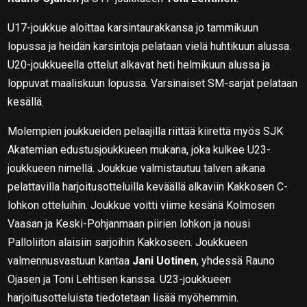
U17-joukkue aloittaa karsintaurakkansa jo tammikuun
lopussa ja heidän karsintoja pelataan vielä huhtikuun alussa.
U20-joukkueella ottelut alkavat heti helmikuun alussa ja
loppuvat maaliskuun lopussa. Varsinaiset SM-sarjat pelataan
kesällä.
Molempien joukkueiden pelaajilla riittää kiirettä myös SJK
Akatemian edustusjoukkueen mukana, joka kulkee U23-
joukkueen nimellä. Joukkue valmistautuu talven aikana
pelattavilla harjoitusotteluilla keväällä alkaviin Kakkosen C-
lohkon otteluihin. Joukkue voitti viime kesänä Kolmosen
Vaasan ja Keski-Pohjanmaan piirien lohkon ja nousi
Palloliiton alaisiin sarjoihin Kakkoseen. Joukkueen
valmennusvastuun kantaa
Jani Uotinen
, yhdessä Rauno
Ojasen ja Toni Lehtisen kanssa. U23-joukkueen
harjoitusotteluista tiedotetaan lisää myöhemmin.