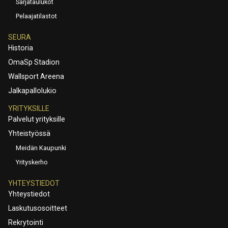
Sarjataulukot
Pelaajatilastot
SEURA
Historia
OmaSp Stadion
Wallsport Areena
Jalkapallolukio
YRITYKSILLE
Palvelut yrityksille
Yhteistyössä
Meidän Kaupunki
Yrityskerho
YHTEYSTIEDOT
Yhteystiedot
Laskutusosoitteet
Rekrytointi