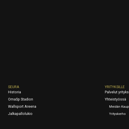
SEURA
YRITYKSILLE
Historia
Palvelut yrityksi
OmaSp Stadion
Yhteistyössä
Wallsport Areena
Meidän Kaup
Jalkapallolukio
Yrityskerho