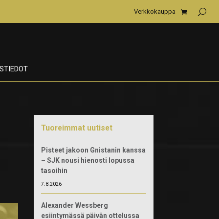
Verkkokauppa
STIEDOT
Tuoreimmat uutiset
Pisteet jakoon Gnistanin kanssa
– SJK nousi hienosti lopussa
tasoihin
7.8.2026
Alexander Wessberg
esiintymässä päivän ottelussa