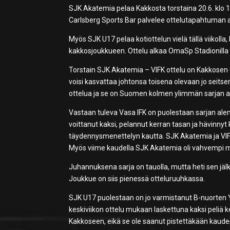
SJK Akatemia pelaa Kakkosta torstaina 20.6. klo 18
Carlsberg Sports Bar palvelee ottelutapahtuman a
Myös SJK U17 pelaa kotiottelun vielä tällä viikoll
kakkosjoukkueen. Ottelu alkaa OmaSp Stadionilla k
Torstain SJK Akatemia – VIFK ottelu on Kakkosen 
voisi kasvattaa johtonsa toisena olevaan jo sei
ottelua ja se on Suomen kolmen ylimmän sarjan aino
Vastaan tuleva Vasa IFK on puolestaan sarjan alem
voittanut kaksi, pelannut kerran tasan ja hävinnyt
täydennysmenettelyn kautta. SJK Akatemia ja VIFK ko
Myös viime kaudella SJK Akatemia oli vahvempi 
Juhannuksena sarja on tauolla, mutta heti sen jäl
Joukkue on siis pienessä otteluruuhkassa.
SJK U17 puolestaan on jo varmistanut B-nuorten Y
keskiviikon ottelu mukaan laskettuna kaksi peliä k
Kakkoseen, eikä se ole saanut pistettäkään kaude