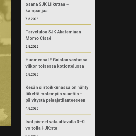
osana SJK Liikuttaa –
kampanjaa
7.8.2026
Tervetuloa SJK Akatemiaan
Momo Cissé
6.8.2026
Huomenna IF Gnistan vastassa
viikon toisessa kotiottelussa
6.8.2026
Kesän siirtoikkunassa on nähty
liikettä molempiin suuntiin –
päivitystä pelaajatilanteeseen
4.8.2026
Isot pisteet vakuuttavalla 3–0
voitolla HJK:sta