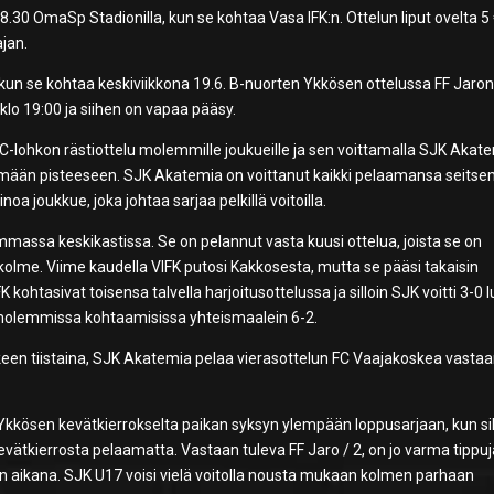
.30 OmaSp Stadionilla, kun se kohtaa Vasa IFK:n. Ottelun liput ovelta 5 
jan.
a, kun se kohtaa keskiviikkona 19.6. B-nuorten Ykkösen ottelussa FF Jaro
lo 19:00 ja siihen on vapaa pääsy.
C-lohkon rästiottelu molemmille joukueille ja sen voittamalla SJK Akat
tsemään pisteeseen. SJK Akatemia on voittanut kaikki pelaamansa seits
a joukkue, joka johtaa sarjaa pelkillä voitoilla.
massa keskikastissa. Se on pelannut vasta kuusi ottelua, joista se on
 kolme. Viime kaudella VIFK putosi Kakkosesta, mutta se pääsi takaisin
htasivat toisensa talvella harjoitusottelussa ja silloin SJK voitti 3-0 l
molemmissa kohtaamisissa yhteismaalein 6-2.
keen tiistaina, SJK Akatemia pelaa vierasottelun FC Vaajakoskea vastaa
kkösen kevätkierrokselta paikan syksyn ylempään loppusarjaan, kun sil
evätkierrosta pelaamatta. Vastaan tuleva FF Jaro / 2, on jo varma tippu
n aikana. SJK U17 voisi vielä voitolla nousta mukaan kolmen parhaan