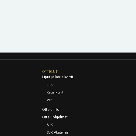
OTTELUT
Liput ja kausikortit
Liput
Kausikortit
VIP
Otteluinfo
Otteluohjelmat
SJK
SJK Akatemia