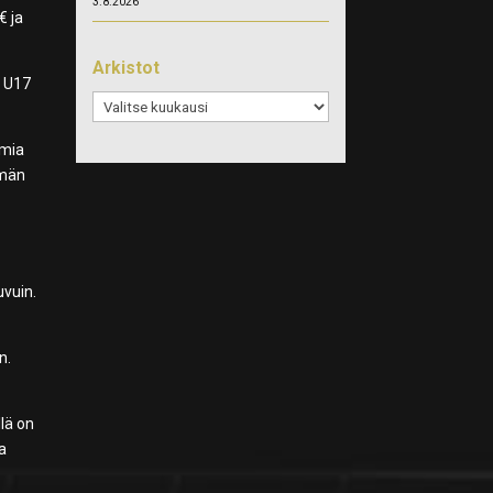
3.8.2026
€ ja
Arkistot
n U17
Arkistot
emia
emän
uvuin.
n.
lä on
ja