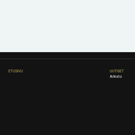
ETUSIVU
UUTISET
Arkisto