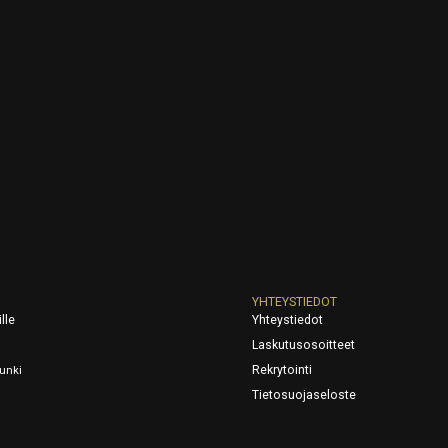
YHTEYSTIEDOT
lle
Yhteystiedot
Laskutusosoitteet
Rekrytointi
unki
Tietosuojaseloste