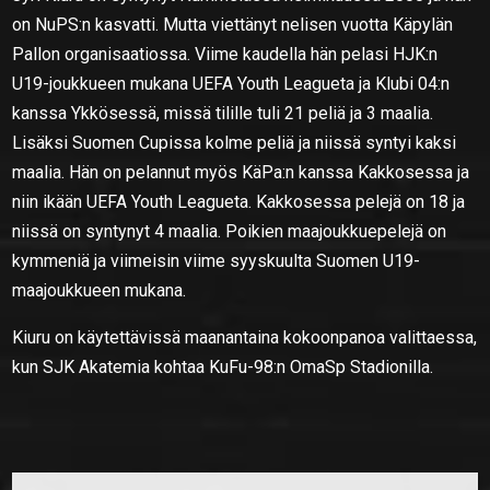
on NuPS:n kasvatti. Mutta viettänyt nelisen vuotta Käpylän
Pallon organisaatiossa. Viime kaudella hän pelasi HJK:n
U19-joukkueen mukana UEFA Youth Leagueta ja Klubi 04:n
kanssa Ykkösessä, missä tilille tuli 21 peliä ja 3 maalia.
Lisäksi Suomen Cupissa kolme peliä ja niissä syntyi kaksi
maalia. Hän on pelannut myös KäPa:n kanssa Kakkosessa ja
niin ikään UEFA Youth Leagueta. Kakkosessa pelejä on 18 ja
niissä on syntynyt 4 maalia. Poikien maajoukkuepelejä on
kymmeniä ja viimeisin viime syyskuulta Suomen U19-
maajoukkueen mukana.
Kiuru on käytettävissä maanantaina kokoonpanoa valittaessa,
kun SJK Akatemia kohtaa KuFu-98:n OmaSp Stadionilla.