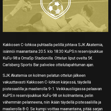
Kakkosen C-lohkoa puhtaalla pelillä johtava SJK Akatemia,
isännöi maanantaina 20.5. klo 18:30 KuPS:n reservijoukkue
KuFu-98:a OmaSp Stadionilla. Ottelun liput ovelta 5€.
Carlsberg Sports Bar palvelee ottelutapahtuman ajan.
SJK Akatemia on kolmen pelatun ottelun jälkeen
vakuuttavasti Kakkosen C-lohkon kärjessä, täydellä
pistesaalilla ja maalierolla 9-1. Veikkausliigassa pelaavan
KuPS:n reservijoukkue KuFu-98 on kolmantena, pelin
vähemmän pelanneena, niin ikään täydellä pistesaaliilla ja
maalierolla 8-0. Se kumpi voittaa maanantaina, pitää sarjan