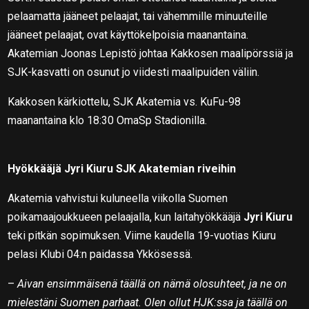
pelaamatta jääneet pelaajat, tai vähemmille minuuteille
jääneet pelaajat, ovat käyttökelpoisia maanantaina.
Akatemian Joonas Lepistö johtaa Kakkosen maalipörssiä ja
SJK-kasvatti on osunut jo viidesti maalipuiden väliin.
Kakkosen kärkiottelu, SJK Akatemia vs. KuFu-98
maanantaina klo 18:30 OmaSp Stadionilla.
Hyökkääjä Jyri Kiuru SJK Akatemian riveihin
Akatemia vahvistui kuluneella viikolla Suomen
poikamaajoukkueen pelaajalla, kun laitahyökkääjä
Jyri Kiuru
teki pitkän sopimuksen. Viime kaudella 19-vuotias Kiuru
pelasi Klubi 04:n paidassa Ykkösessä.
–
Aivan ensimmäisenä täällä on nämä olosuhteet, ja ne on
mielestäni Suomen parhaat. Olen ollut HJK:ssa ja täällä on