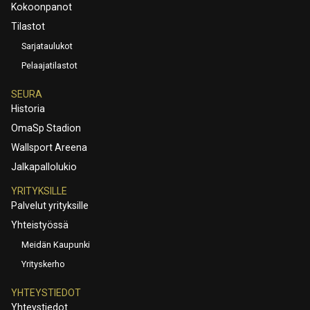
Kokoonpanot
Tilastot
Sarjataulukot
Pelaajatilastot
SEURA
Historia
OmaSp Stadion
Wallsport Areena
Jalkapallolukio
YRITYKSILLE
Palvelut yrityksille
Yhteistyössä
Meidän Kaupunki
Yrityskerho
YHTEYSTIEDOT
Yhteystiedot