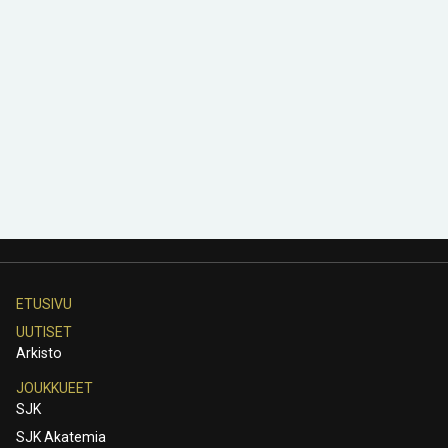
ETUSIVU
UUTISET
Arkisto
JOUKKUEET
SJK
SJK Akatemia