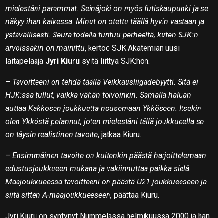
mielestäni paremmat. Seinäjoki on myös futiskaupunki ja se
näkyy ihan kaikessa. Minut on otettu täällä hyvin vastaan ja
ystävällisesti. Seura todella tuntuu perheeltä, kuten SJK:n
arvoissakin on mainittu
, kertoo SJK Akatemian uusi
laitapelaaja
Jyri Kiuru
syitä liittyä SJK:hon.
–
Tavoitteeni on tehdä täällä Veikkausliigadebyytti. Sitä ei
HJK:ssa tullut, vaikka vähän toivoinkin. Samalla haluan
auttaa Kakkosen joukkuetta nousemaan Ykköseen. Itsekin
olen Ykköstä pelannut, joten mielestäni tällä joukkueella se
on täysin realistinen tavoite
, jatkaa Kiuru.
–
Ensimmäinen tavoite on kuitenkin päästä harjoittelemaan
edustusjoukkueen mukana ja vakiinnuttaa paikka sielä.
Maajoukkueessa tavoitteeni on päästä U21-joukkueeseen ja
siitä sitten A-maajoukkueeseen,
päättää Kiuru.
Jyri Kiuru on syntynyt Nummelassa helmikuussa 2000 ja hän