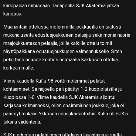
kärkipaikan nimissään. Tasapelillä SJK Akatemia jatkaa
kärjessä.
Maanantain ottelussa molemmilla joukkueilla on taatusti
mukana useita edustusjoukkueen pelaajia sekä monia nuoria
maajoukkuetason pelaajia, joille kaikille ottelu toimii
näyttöpaikkana edustusjoukkueen valmennukselle. Siten
pelin taso nousee kenties normaalia Kakkosen ottelua
korkeammalle.
Viime kaudella KuFu-98 voitti molemmat pelatut
kohtaamiset. Seinäjoella peli päättyi 1-2 kuopiolaisille ja
Kuopiossa 1-0. Viime kaudella SJK Akatemia sijoittui
sarjassa kolmanneksi, ollen ensimmäinen joukkue, joka ei
päässyt mukaan Ykkösen nousukarsintoihin. KuFu oli SJK:n
takana viidentenä.
SJK:n edustus pelasi oman ottelunsa lauantaina ja sieltä