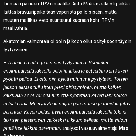
luomaan paineen TPV:n maalille. Antti Mäkijärvellä oli paikka
laittaa bravuuripaikaltaan vaparista pallo sisään, mutta
muuten mallikas veto suuntautui suoraan kohti TPV:n
maalivahtia.
Akatemian valmentaja ei pelin jälkeen ollut esitykseen täysin
tyytyväinen.
–
Tänään en ollut peliin niin tyytyväinen. Varsinkin
ensimmäisellä jaksolla seistiin liikaa ja katseltiin kun kaveri
pyöritti palloa. Ei oltu niin hyviä mihin me pystytään. Toisen
jakson alussa tuli sitten pieni piristyminen, mutta kaiken
kaikkiaan se ei voi olla niin että syötetään kaveri läpi kolme
neljä kertaa. Me pystytään paljon parempaan ja meidän pitää
parantaa. Kaveri pelasi hyvin ensimmäisellä jaksolla toki ja
teki sen pelaamisen vaikeaksi liikkumisellaan, mutta silloin
pitää itse liikkua paremmin,
analysoi vastuuvalmentaja
Max