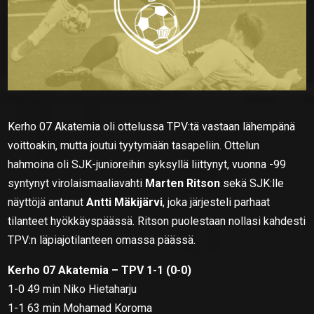
Kerho 07 Akatemia oli ottelussa TPV:tä vastaan lähempänä
voittoakin, mutta joutui tyytymään tasapeliin. Ottelun
hahmoina oli SJK-junioreihin syksyllä liittynyt, vuonna -99
syntynyt virolaismaaliavahti
Marten Ritson
sekä SJK:lle
näyttöjä antanut
Antti Mäkijärvi
, joka järjesteli parhaat
tilanteet hyökkäyspäässä. Ritson puolestaan nollasi kahdesti
TPV:n läpiajotilanteen omassa päässä.
Kerho 07 Akatemia – TPV 1-1 (0-0)
1-0 49 min Niko Hietaharju
1-1 63 min Mohamad Koroma