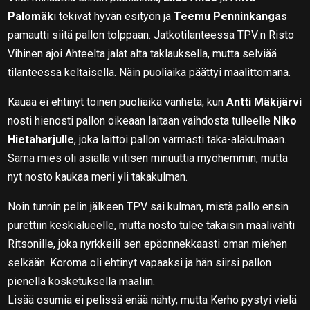
Palomäk
i tekivät hyvän esityön ja
Teemu Penninkangas
pamautti siitä pallon tolppaan. Jatkotilanteessa TPV:n Risto
Vihinen ajoi Ahteelta jalat alta taklauksella, mutta selviää
tilanteessa keltaisella. Näin puoliaika päättyi maalittomana.
Kauaa ei ehtinyt toinen puoliaika vanheta, kun
Antti Mäkijärvi
nosti hienosti pallon oikeaan laitaan vaihdosta tulleelle
Niko
Hietaharjulle
, joka laittoi pallon varmasti taka-alakulmaan.
Sama mies oli asialla viitisen minuuttia myöhemmin, mutta
nyt nosto kaukaa meni yli takakulman.
Noin tunnin pelin jälkeen TPV sai kulman, mistä pallo ensin
purettiin keskialueelle, mutta nosto tulee takaisin maalivahti
Ritsonille, joka nyrkkeili sen epäonnekkaasti oman miehen
selkään. Koroma oli ehtinyt vapaaksi ja hän siirsi pallon
pienellä kosketuksella maaliin.
Lisää osumia ei pelissä enää nähty, mutta Kerho pystyi vielä