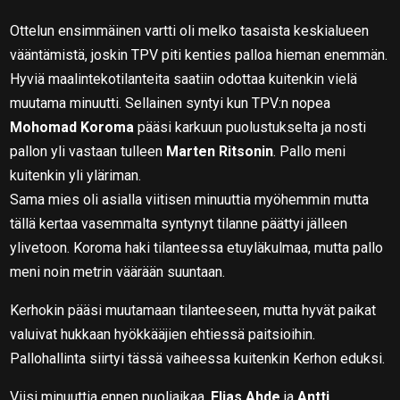
Ottelun ensimmäinen vartti oli melko tasaista keskialueen
vääntämistä, joskin TPV piti kenties palloa hieman enemmän.
Hyviä maalintekotilanteita saatiin odottaa kuitenkin vielä
muutama minuutti. Sellainen syntyi kun TPV:n nopea
Mohomad Koroma
pääsi karkuun puolustukselta ja nosti
pallon yli vastaan tulleen
Marten Ritsonin
. Pallo meni
kuitenkin yli yläriman.
Sama mies oli asialla viitisen minuuttia myöhemmin mutta
tällä kertaa vasemmalta syntynyt tilanne päättyi jälleen
ylivetoon. Koroma haki tilanteessa etuyläkulmaa, mutta pallo
meni noin metrin väärään suuntaan.
Kerhokin pääsi muutamaan tilanteeseen, mutta hyvät paikat
valuivat hukkaan hyökkääjien ehtiessä paitsioihin.
Pallohallinta siirtyi tässä vaiheessa kuitenkin Kerhon eduksi.
Viisi minuuttia ennen puoliaikaa,
Elias Ahde
ja
Antti