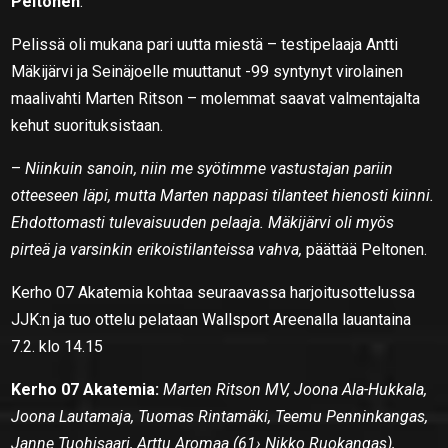
Peltonen
.
Pelissä oli mukana pari uutta miestä – testipelaaja Antti
Mäkijärvi ja Seinäjoelle muuttanut -99 syntynyt virolainen
maalivahti Marten Ritson – molemmat saavat valmentajalta
kehut suorituksistaan.
–
Niinkuin sanoin, niin me syötimme vastustajan pariin
otteeseen läpi, mutta Marten nappasi tilanteet hienosti kiinni.
Ehdottomasti tulevaisuuden pelaaja. Mäkijärvi oli myös
pirteä ja varsinkin erikoistilanteissa vahva,
päättää Peltonen.
Kerho 07 Akatemia kohtaa seuraavassa harjoitusottelussa
JJK:n ja tuo ottelu pelataan Wallsport Areenalla lauantaina
7.2. klo 14.15
Kerho 07 Akatemia:
Marten Ritson MV, Joona Ala-Hukkala,
Joona Lautamaja, Tuomas Rintamäki, Teemu Penninkangas,
Janne Tuohisaari, Arttu Aromaa (61› Nikko Ruokangas),