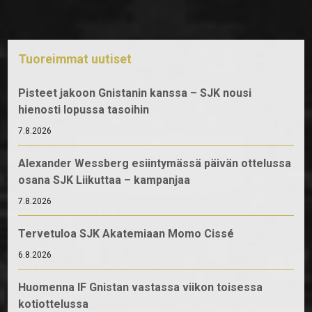
Tuoreimmat uutiset
Pisteet jakoon Gnistanin kanssa – SJK nousi
hienosti lopussa tasoihin
7.8.2026
Alexander Wessberg esiintymässä päivän ottelussa
osana SJK Liikuttaa – kampanjaa
7.8.2026
Tervetuloa SJK Akatemiaan Momo Cissé
6.8.2026
Huomenna IF Gnistan vastassa viikon toisessa
kotiottelussa