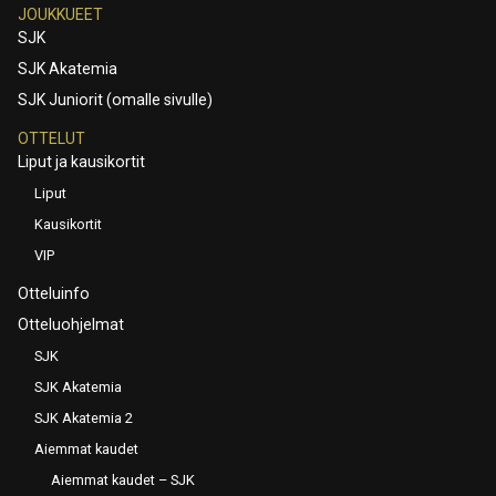
JOUKKUEET
SJK
SJK Akatemia
SJK Juniorit (omalle sivulle)
OTTELUT
Liput ja kausikortit
Liput
Kausikortit
VIP
Otteluinfo
Otteluohjelmat
SJK
SJK Akatemia
SJK Akatemia 2
Aiemmat kaudet
Aiemmat kaudet – SJK