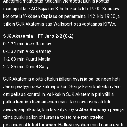
Akatemia matkustaa Kajaaniin vierasotteluun ja kohtaa
isäntäjoukkue AC Kajaanin 8. helmikuuta klo 19:00. Seuraava
kotiottelu Ykkösen Cupissa on perjantaina 14.2. klo 19:30 ja
silloin SJK Akatemia saa Wallsportissa vastaansa KPV:n.
SJK Akatemia – FF Jaro 2-2 (0-2)
0-1 21 min Alex Ramsay
0-2 37 min Alex Ramsay
1-2 83 min Kuutti Matila
2-2 85 min Daniel Säily
SJK Akatemia aloitti ottelun jälleen hyvin ja sai paineen heti
Jaron päätyyn sekä kulmapotkun. Sen jälkeen kuitenkin Jaro
otti pelissä kontrollin, vaikkakin SJK Akatemia piti välillä
palloa kenties hieman enemmän. Jaron avausmaali tuli
sivuvapaapotkusta, kun keskitys löysi
Alex Ramsayn
pään ja
tämä puski pallon ohi uransa toista miesten ottelua
pelanneen
Aleksi Luoman
. Hetkeä myöhemmin Luoma esitti