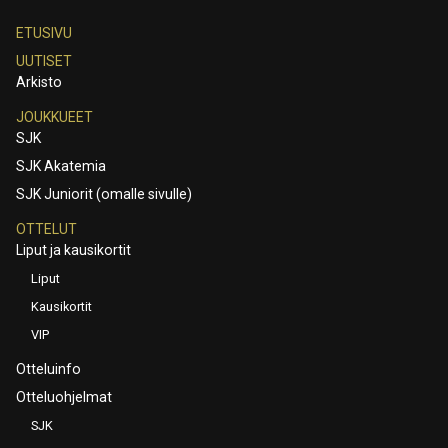
ETUSIVU
UUTISET
Arkisto
JOUKKUEET
SJK
SJK Akatemia
SJK Juniorit (omalle sivulle)
OTTELUT
Liput ja kausikortit
Liput
Kausikortit
VIP
Otteluinfo
Otteluohjelmat
SJK