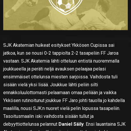
SJK Akatemian huikeat esitykset Ykkösen Cupissa sai
jatkoa, kun se nousi 0-2 tappiolta 2-2 tasapeliin FF Jaroa
vastaan. SJK Akatemia lähti otteluun entistä nuoremmalla
joukkueella ja peräti neljä avauksen pelaajaa pelasi
ensimmäiset ottelunsa miesten sarjoissa. Vaihdosta tuli
sisään vielä yksi lisää. Joukkue lähti peliin silti
ennakkoluulottomasti pelaamaan omaa peliään ja vaikka
Ykkösen rutinoitunut joukkue FF Jaro johti tauolla jo kahdella
maalilla, nousi SJK:n nuoret vielä pelin lopussa tasapeliin.
Tasoitusmaalin iski vaihdosta sisään tullut ja
debyyttiottelunsa pelannut
Daniel Säily
. Ensi lauantaina SJK