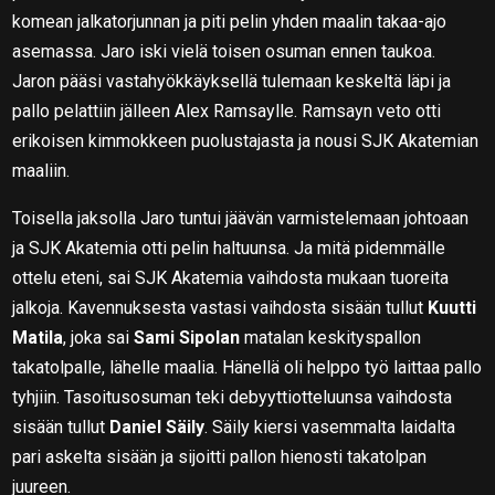
komean jalkatorjunnan ja piti pelin yhden maalin takaa-ajo
asemassa. Jaro iski vielä toisen osuman ennen taukoa.
Jaron pääsi vastahyökkäyksellä tulemaan keskeltä läpi ja
pallo pelattiin jälleen Alex Ramsaylle. Ramsayn veto otti
erikoisen kimmokkeen puolustajasta ja nousi SJK Akatemian
maaliin.
Toisella jaksolla Jaro tuntui jäävän varmistelemaan johtoaan
ja SJK Akatemia otti pelin haltuunsa. Ja mitä pidemmälle
ottelu eteni, sai SJK Akatemia vaihdosta mukaan tuoreita
jalkoja. Kavennuksesta vastasi vaihdosta sisään tullut
Kuutti
Matila
, joka sai
Sami Sipolan
matalan keskityspallon
takatolpalle, lähelle maalia. Hänellä oli helppo työ laittaa pallo
tyhjiin. Tasoitusosuman teki debyyttiotteluunsa vaihdosta
sisään tullut
Daniel Säily
. Säily kiersi vasemmalta laidalta
pari askelta sisään ja sijoitti pallon hienosti takatolpan
juureen.