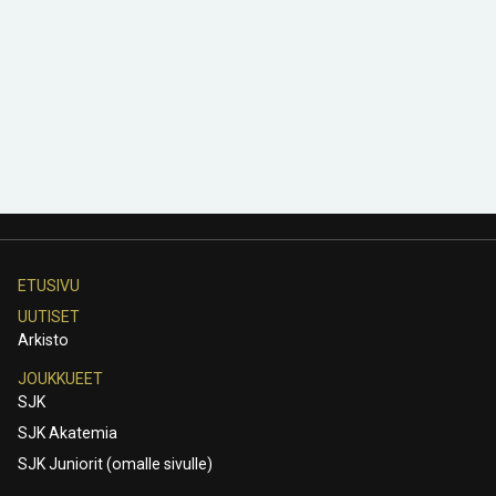
ETUSIVU
UUTISET
Arkisto
JOUKKUEET
SJK
SJK Akatemia
SJK Juniorit (omalle sivulle)