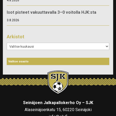
4.8.2026
Isot pisteet vakuuttavalla 3–0 voitolla HJK:sta
3.8.2026
Arkistot
Arkistot
Seinäjoen Jalkapallokerho Oy – SJK
Alaseinäjoenkatu 15, 60220 Seinäjoki