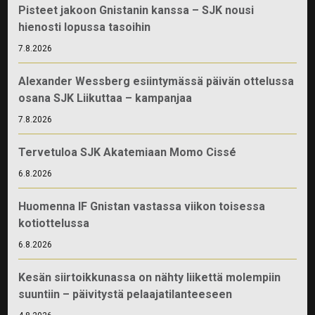
Pisteet jakoon Gnistanin kanssa – SJK nousi
hienosti lopussa tasoihin
7.8.2026
Alexander Wessberg esiintymässä päivän ottelussa
osana SJK Liikuttaa – kampanjaa
7.8.2026
Tervetuloa SJK Akatemiaan Momo Cissé
6.8.2026
Huomenna IF Gnistan vastassa viikon toisessa
kotiottelussa
6.8.2026
Kesän siirtoikkunassa on nähty liikettä molempiin
suuntiin – päivitystä pelaajatilanteeseen