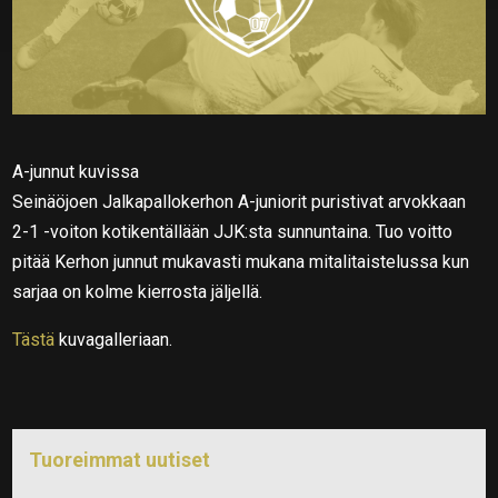
A-junnut kuvissa
Seinäöjoen Jalkapallokerhon A-juniorit puristivat arvokkaan
2-1 -voiton kotikentällään JJK:sta sunnuntaina. Tuo voitto
pitää Kerhon junnut mukavasti mukana mitalitaistelussa kun
sarjaa on kolme kierrosta jäljellä.
Tästä
kuvagalleriaan.
Tuoreimmat uutiset