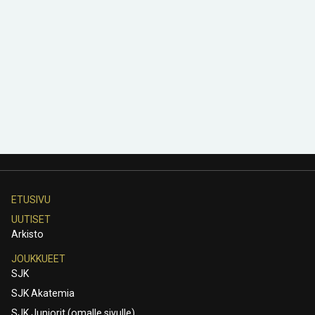
ETUSIVU
UUTISET
Arkisto
JOUKKUEET
SJK
SJK Akatemia
SJK Juniorit (omalle sivulle)