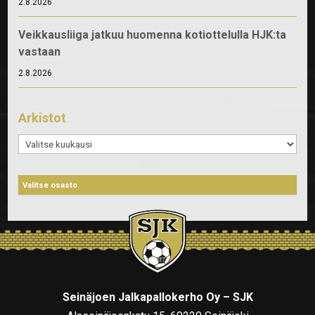
2.8.2026
Veikkausliiga jatkuu huomenna kotiottelulla HJK:ta
vastaan
2.8.2026
Arkistot
Arkistot
Seinäjoen Jalkapallokerho Oy – SJK