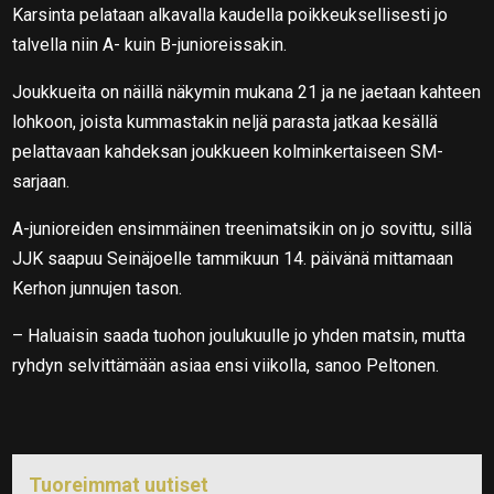
Karsinta pelataan alkavalla kaudella poikkeuksellisesti jo
talvella niin A- kuin B-junioreissakin.
Joukkueita on näillä näkymin mukana 21 ja ne jaetaan kahteen
lohkoon, joista kummastakin neljä parasta jatkaa kesällä
pelattavaan kahdeksan joukkueen kolminkertaiseen SM-
sarjaan.
A-junioreiden ensimmäinen treenimatsikin on jo sovittu, sillä
JJK saapuu Seinäjoelle tammikuun 14. päivänä mittamaan
Kerhon junnujen tason.
– Haluaisin saada tuohon joulukuulle jo yhden matsin, mutta
ryhdyn selvittämään asiaa ensi viikolla, sanoo Peltonen.
Tuoreimmat uutiset