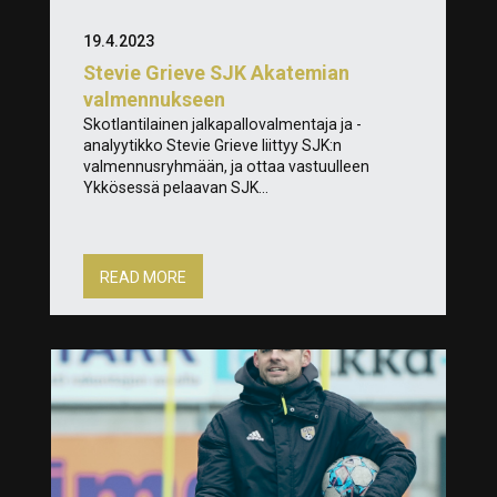
19.4.2023
Stevie Grieve SJK Akatemian
valmennukseen
Skotlantilainen jalkapallovalmentaja ja -
analyytikko Stevie Grieve liittyy SJK:n
valmennusryhmään, ja ottaa vastuulleen
Ykkösessä pelaavan SJK...
READ MORE