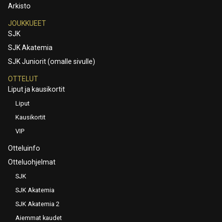
Arkisto
JOUKKUEET
SJK
SJK Akatemia
SJK Juniorit (omalle sivulle)
OTTELUT
Liput ja kausikortit
Liput
Kausikortit
VIP
Otteluinfo
Otteluohjelmat
SJK
SJK Akatemia
SJK Akatemia 2
Aiemmat kaudet