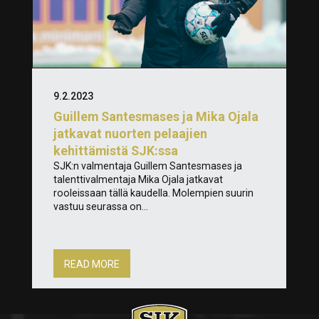
9.2.2023
Guillem Santesmases ja Mika Ojala
jatkavat nuorten pelaajien
kehittämistä SJK:ssa
SJK:n valmentaja Guillem Santesmases ja
talenttivalmentaja Mika Ojala jatkavat
rooleissaan tällä kaudella. Molempien suurin
vastuu seurassa on...
READ MORE