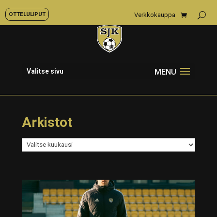
OTTELULIPUT
Verkkokauppa
Valitse sivu
Arkistot
Arkistot