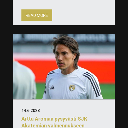
READ MORE
14.6.2023
Arttu Aromaa pysyvästi SJK
Akatemian valmennukseen