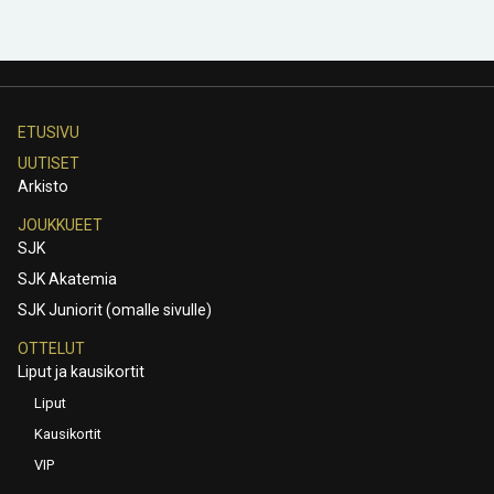
ETUSIVU
UUTISET
Arkisto
JOUKKUEET
SJK
SJK Akatemia
SJK Juniorit (omalle sivulle)
OTTELUT
Liput ja kausikortit
Liput
Kausikortit
VIP