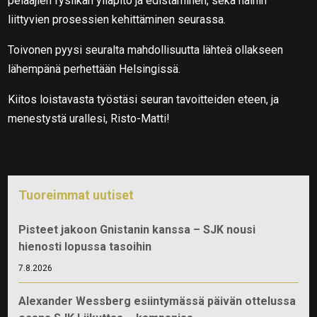
pelaajien fysiikan ylläpito ja edistäminen, sekä näihin
liittyvien prosessien kehittäminen seurassa.
Toivonen pyysi seuralta mahdollisuutta lähteä ollakseen
lähempänä perhettään Helsingissä.
Kiitos loistavasta työstäsi seuran tavoitteiden eteen, ja
menestystä urallesi, Risto-Matti!
Tuoreimmat uutiset
Pisteet jakoon Gnistanin kanssa – SJK nousi
hienosti lopussa tasoihin
7.8.2026
Alexander Wessberg esiintymässä päivän ottelussa