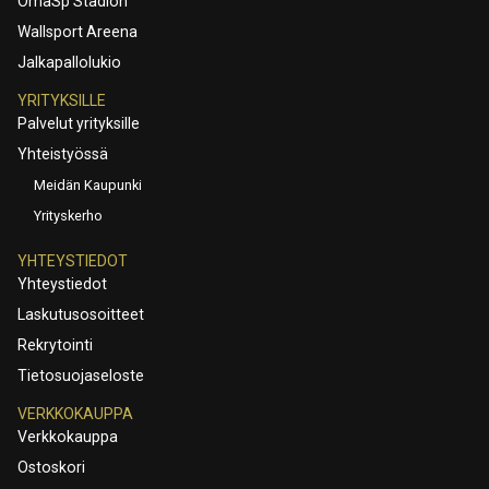
OmaSp Stadion
Wallsport Areena
Jalkapallolukio
YRITYKSILLE
Palvelut yrityksille
Yhteistyössä
Meidän Kaupunki
Yrityskerho
YHTEYSTIEDOT
Yhteystiedot
Laskutusosoitteet
Rekrytointi
Tietosuojaseloste
VERKKOKAUPPA
Verkkokauppa
Ostoskori