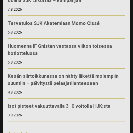
osana SJK Liikuttaa – kampanjaa
7.8.2026
Tervetuloa SJK Akatemiaan Momo Cissé
6.8.2026
Huomenna IF Gnistan vastassa viikon toisessa
kotiottelussa
6.8.2026
Kesän siirtoikkunassa on nähty liikettä molempiin
suuntiin – päivitystä pelaajatilanteeseen
4.8.2026
Isot pisteet vakuuttavalla 3–0 voitolla HJK:sta
3.8.2026