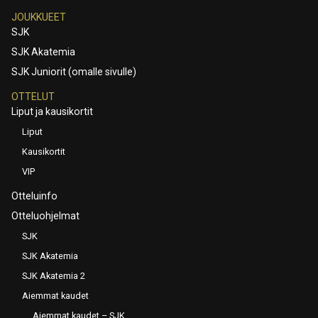
JOUKKUEET
SJK
SJK Akatemia
SJK Juniorit (omalle sivulle)
OTTELUT
Liput ja kausikortit
Liput
Kausikortit
VIP
Otteluinfo
Otteluohjelmat
SJK
SJK Akatemia
SJK Akatemia 2
Aiemmat kaudet
Aiemmat kaudet – SJK