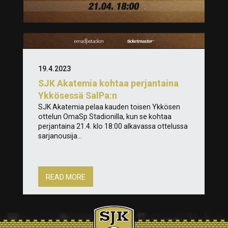
19.4.2023
SJK Akatemia kohtaa perjantaina
Ykkösessä SalPa:n
SJK Akatemia pelaa kauden toisen Ykkösen
ottelun OmaSp Stadionilla, kun se kohtaa
perjantaina 21.4. klo 18:00 alkavassa ottelussa
sarjanousija...
READ MORE