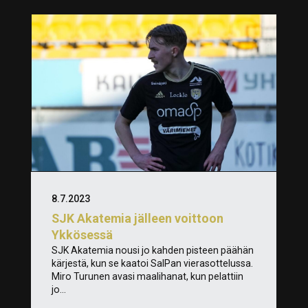
8.7.2023
SJK Akatemia jälleen voittoon
Ykkösessä
SJK Akatemia nousi jo kahden pisteen päähän
kärjestä, kun se kaatoi SalPan vierasottelussa.
Miro Turunen avasi maalihanat, kun pelattiin
jo...