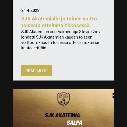
21.4.2023
SJK Akatemialle jo toinen voitto
toisesta ottelusta Ykkösessä
SJK Akatemian uusi valmentaja Stevie Grieve
johdatti SJK Akatemian kauden toiseen
voittoon, kauden toisessa ottelussa, kun se
kaatoi erittäin...
READ MORE