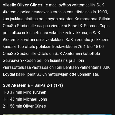
olleelle
Oliver Günesille
maalisyötön voittomaaliin. SJK
Akatemia pelaa seuraavan kerran jo ensi tiistaina klo 19:00,
kun joukkue aloittaa pelit myös miesten Kolmosessa. Silloin
OmaSp Stadionille saapuu vieraaksi Esse IK. Suomen Cupin
pelit alkaa nekin heti ensi viikolla keskiviikkona, ja SJK
Akatemia arvottiin siinä vastakkain SJK:n edustusjoukkueen
kanssa. Tuo ottelu pelataan keskiviikkona 26.4. klo 18:00
OmaSp Stadionilla. Ottelu on SJK Akatemian kotiottelu.
Seuraava Ykkösen peli on lauantaina, ja silloin
vierasottelussa vastassa on Toni Lehtisen valmentama JJK.
Löydät kaikki pelit SJK:n nettisivujen otteluohjelmista.
SJK Akatemia – SalPa 2-1 (1-1)
1-0 37 min Miro Turunen
1-1 43 min Michael John
2-1 58 min Oliver Günes