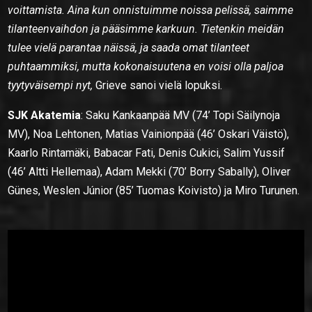
voittamista. Aina kun onnistuimme noissa pelissä, saimme
tilanteenvaihdon ja pääsimme karkuun. Tietenkin meidän
tulee vielä parantaa näissä, ja saada omat tilanteet
puhtaammiksi, mutta kokonaisuutena en voisi olla paljoa
tyytyväisempi nyt,
Grieve sanoi vielä lopuksi.
SJK Akatemia
: Saku Kankaanpää MV (74’ Topi Säilynoja
MV), Noa Lehtonen, Matias Vainionpää (46’ Oskari Väistö),
Kaarlo Rintamäki, Babacar Fati, Denis Cukici, Salim Yussif
(46’ Altti Hellemaa), Adam Mekki (70’ Borry Sabally), Oliver
Günes, Weslen Júnior (85’ Tuomas Koivisto) ja Miro Turunen.