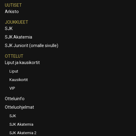
UUTISET
Arkisto
JOUKKUEET
SJK
SJK Akatemia
SJK Juniorit (omalle sivulle)
OTTELUT
Liput ja kausikortit
Liput
Kausikortit
VIP
Otteluinfo
Otteluohjelmat
SJK
SJK Akatemia
SJK Akatemia 2