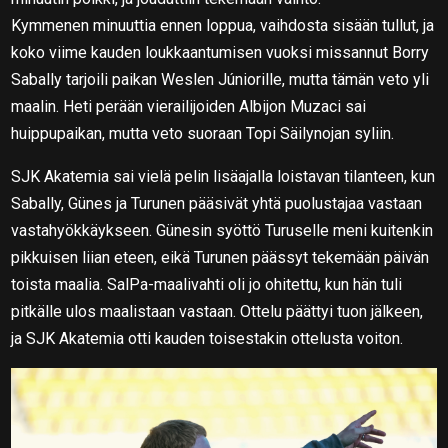
Kymmenen minuuttia ennen loppua, vaihdosta sisään tullut, ja
koko viime kauden loukkaantumisen vuoksi missannut Borry
Sabally tarjoili paikan Weslen Júniorille, mutta tämän veto yli
maalin. Heti perään vierailijoiden Albijon Muzaci sai
huippupaikan, mutta veto suoraan Topi Säilynojan syliin.
SJK Akatemia sai vielä pelin lisäajalla loistavan tilanteen, kun
Sabally, Günes ja Turunen pääsivät yhtä puolustajaa vastaan
vastahyökkäykseen. Günesin syöttö Turuselle meni kuitenkin
pikkuisen liian eteen, eikä Turunen päässyt tekemään päivän
toista maalia. SalPa-maalivahti oli jo ohitettu, kun hän tuli
pitkälle ulos maalistaan vastaan. Ottelu päättyi tuon jälkeen,
ja SJK Akatemia otti kauden toisestakin ottelusta voiton.