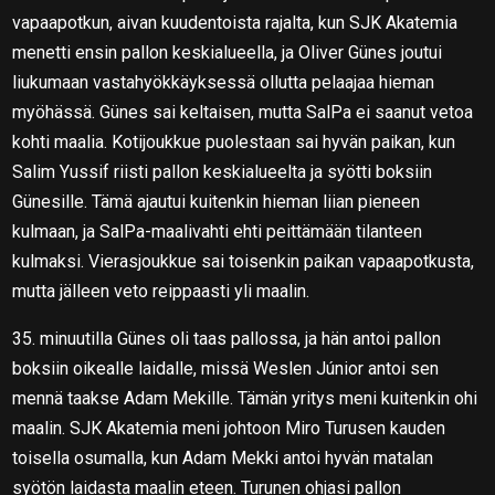
vapaapotkun, aivan kuudentoista rajalta, kun SJK Akatemia
menetti ensin pallon keskialueella, ja Oliver Günes joutui
liukumaan vastahyökkäyksessä ollutta pelaajaa hieman
myöhässä. Günes sai keltaisen, mutta SalPa ei saanut vetoa
kohti maalia. Kotijoukkue puolestaan sai hyvän paikan, kun
Salim Yussif riisti pallon keskialueelta ja syötti boksiin
Günesille. Tämä ajautui kuitenkin hieman liian pieneen
kulmaan, ja SalPa-maalivahti ehti peittämään tilanteen
kulmaksi. Vierasjoukkue sai toisenkin paikan vapaapotkusta,
mutta jälleen veto reippaasti yli maalin.
35. minuutilla Günes oli taas pallossa, ja hän antoi pallon
boksiin oikealle laidalle, missä Weslen Júnior antoi sen
mennä taakse Adam Mekille. Tämän yritys meni kuitenkin ohi
maalin. SJK Akatemia meni johtoon Miro Turusen kauden
toisella osumalla, kun Adam Mekki antoi hyvän matalan
syötön laidasta maalin eteen. Turunen ohjasi pallon