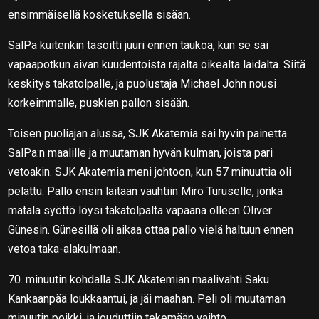
ensimmäisellä kosketuksella sisään.
SalPa kuitenkin tasoitti juuri ennen taukoa, kun se sai
vapaapotkun aivan kuudentoista rajalta oikealta laidalta. Siitä
keskitys takatolpalle, ja puolustaja Michael John nousi
korkeimmalle, puskien pallon sisään.
Toisen puoliajan alussa, SJK Akatemia sai hyvin painetta
SalPa:n maalille ja muutaman hyvän kulman, joista pari
vetoakin. SJK Akatemia meni johtoon, kun 57 minuuttia oli
pelattu. Pallo ensin laitaan vauhtiin Miro Turuselle, jonka
matala syöttö löysi takatolpalta vapaana olleen Oliver
Günesin. Günesillä oli aikaa ottaa pallo vielä haltuun ennen
vetoa taka-alakulmaan.
70. minuutin kohdalla SJK Akatemian maalivahti Saku
Kankaanpää loukkaantui, ja jäi maahan. Peli oli muutaman
minuutin poikki, ja jouduttiin tekemään vaihto.