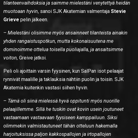
tilanteenvaihdoksia ja saimme mielestäni venytettyä heidän
muotoaan hyvin
, sanoi SJK Akatemian valmentaja
Stevie
Grieve
pelin jälkeen.
–
Mielestäni olisimme myös ansainneet tilanteista ainakin
yhden rangaistuspotkun, mutta kokonaisuutena me
dominoimme ottelua toisella puoliajalla, ja ansaitsimme
voiton,
Greive jatkoi.
Peli oli ajoittain varsin fyysinen, kun SalPan isot pelaajat
rynnivät maalille ja taklauksia nähtiin puolin ja toisin. SJK
Akatemia kuitenkin vastasi siihen hyvin.
–
Tämä oli siinä mielessä hyvä oppitunti myös nuorille
pelaajillemme. Sillä he tuskin ovat kovin usein joutuneet
vastaamaan vastaavaan fyysiseen kamppailuun. Siksi
olimmekin valmistautuneet tähän otteluun hakemalla
harjoituksissa paljon kakkospallojen ja irtopallojen