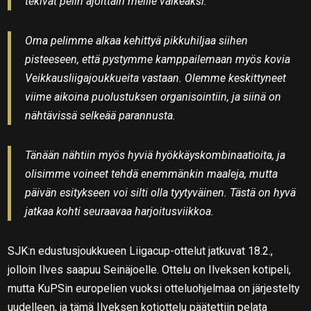
tekivät pelin ajoittain meille vaikeaksi.
Oma pelimme alkaa kehittyä pikkuhiljaa siihen
pisteeseen, että pystymme kamppailemaan myös kovia
Veikkausliigajoukkueita vastaan. Olemme keskittyneet
viime aikoina puolustuksen organisointiin, ja siinä on
nähtävissä selkeää parannusta.
Tänään nähtiin myös hyviä hyökkäyskombinaatioita, ja
olisimme voineet tehdä enemmänkin maaleja, mutta
päivän esitykseen voi silti olla tyytyväinen. Tästä on hyvä
jatkaa kohti seuraavaa harjoitusviikkoa.
SJK:n edustusjoukkueen Liigacup-ottelut jatkuvat 18.2.,
jolloin Ilves saapuu Seinäjoelle. Ottelu on Ilveksen kotipeli,
mutta KuPSin europelien vuoksi otteluohjelmaa on järjestelty
uudelleen, ja tämä Ilveksen kotiottelu päätettiin pelata