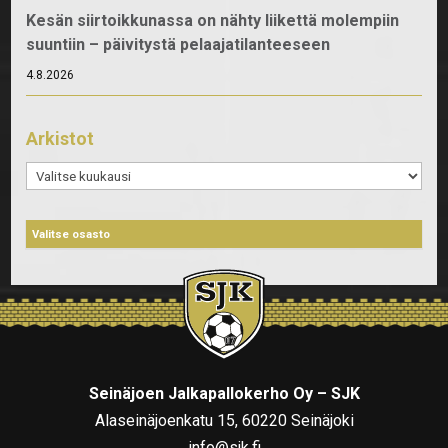
Kesän siirtoikkunassa on nähty liikettä molempiin
suuntiin – päivitystä pelaajatilanteeseen
4.8.2026
Arkistot
Arkistot
Seinäjoen Jalkapallokerho Oy – SJK
Alaseinäjoenkatu 15, 60220 Seinäjoki
info@sjk.fi