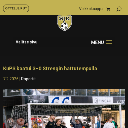
OTTELULIPUT
Verkkokauppa
Valitse sivu
KuPS kaatui 3–0 Strengin hattutempulla
7.2.2026
|
Raportit