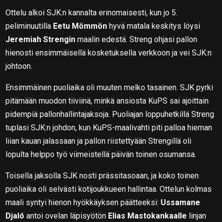
Ottelu alkoi SJK:n kannalta erinomaisesti, kun jo 5.
peliminuutilla
Eetu Mömmön
hyvä matala keskitys löysi
Jeremiah Strengin
maalin edestä. Streng ohjasi pallon
hienosti ensimmäisellä kosketuksella verkkoon ja vei SJK:n
johtoon.
Ensimmäinen puoliaika oli muuten melko tasainen. SJK pyrki
pitämään muodon tiiviinä, minkä ansiosta KuPS sai ajoittain
pidempiä pallonhallintajaksoja. Puoliajan loppuhetkillä Streng
tuplasi SJK:n johdon, kun KuPS-maalivahti piti palloa hieman
liian kauan jalassaan ja pallon riistettyään Strengillä oli
lopulta helppo työ viimeistellä päivän toinen osumansa.
Toisella jaksolla SJK nosti prässitasoaan, ja koko toinen
puoliaika oli selvästi kotijoukkueen hallintaa. Ottelun kolmas
maali syntyi hienon hyökkäyksen päätteeksi:
Ussamane
Djaló
antoi ovelan läpisyötön
Elias Mastokankaalle
linjan