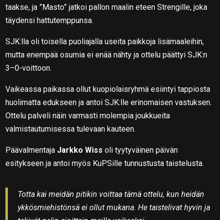
taakse, ja ”Masto” jatkoi pallon maalin eteen Strengille, joka
täydensi hattutemppunsa.
SJK:lla oli toisella puoliajalla useita paikkoja lisämaaleihin,
mutta enempää osumia ei enää nähty ja ottelu päättyi SJK:n
3–0-voittoon.
Vaikeassa paikassa ollut kuopiolaisryhmä esiintyi tappiosta
huolimatta edukseen ja antoi SJK:lle erinomaisen vastuksen.
Ottelu palveli näin varmasti molempia joukkueita
valmistautumisessa tulevaan kauteen.
Päävalmentaja
Jarkko Wiss
oli tyytyväinen päivän
esitykseen ja antoi myös KuPSille tunnustusta taistelusta.
Totta kai meidän pitikin voittaa tämä ottelu, kun heidän
ykkösmiehistönsä ei ollut mukana. He taistelivat hyvin ja