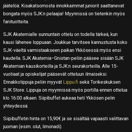
jäätelöä. Kisakatsomosta innokkaimmat juniorit saattanevat
bongata myös SJK:n pelaajia! Myynnissä on tietenkin myös
fanituotteita.
SJK Akatemialle sunnuntain ottelu on todella tärkeä, kun
kausi lähenee loppuaan. Joukkue tarvitsee kannustusta koko
SJK-väeltä varmistaakseen paikan Ykkösessä myös ensi
kaudella. SJK Akatemia–Gnistan-peliin pääsee sisään SJK
Akatemian kausikorteilla ja SJK:n seurakorteilla. Alle 15-
vuotiaat ja opiskelijat pääsevät otteluun ilmaiseksi.
Ennakkolippuja peliin myyvät
Lippu.fi
sekä Torikeskuksen
SJK Store. Lippuja on myynnissä myös portilla ennen ottelua
klo 16:00 alkaen. Siipibuffet aukeaa heti Ykkösen pelin
yhteydessä.
Siipibuffetin hinta on 15,90€ ja se sisältää vapaasti valittavan
juoman (esim. olut, limonadi).