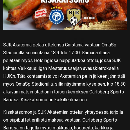
SJK Akatemia pelaa ottelunsa Gnistania vastaan OmaSp
Stadionilla sunnuntaina 18.9. klo 17:00. Samana iltana
pelataan myös Helsingissä huipputärkeä ottelu, jossa SJK
kohtaa Veikkausliigan Mestaruussarjan avauskierroksella
HJK:n. Tätä kohtaamista voi Akatemian pelin jälkeen jännittää
myös OmaSp Stadionilla, sillä näytämme kyseisen, klo 18:30
alkavan matsin stadionin toisen kerroksen Carlsberg Sports
Barissa. Kisakatsomo on kaikille ilmainen.
Kisakatsomon ja SJK Akatemian ottelun yhteydessä tarjolla
on siipibuffet erillistä maksua vastaan. Carlsberg Sports
Barissa on tarjolla myös makkaraa, hodareita, karkkia ja