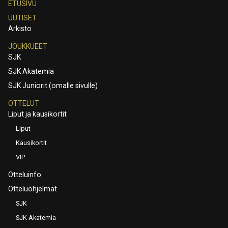
ETUSIVU
UUTISET
Arkisto
JOUKKUEET
SJK
SJK Akatemia
SJK Juniorit (omalle sivulle)
OTTELUT
Liput ja kausikortit
Liput
Kausikortit
VIP
Otteluinfo
Otteluohjelmat
SJK
SJK Akatemia