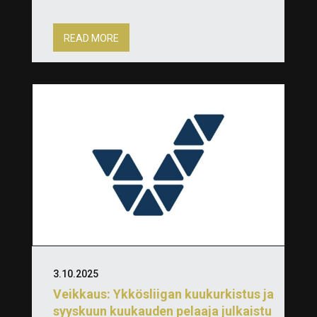
READ MORE
3.10.2025
Veikkaus: Ykkösliigan kuukurkistus ja
syyskuun kuukauden pelaaja julkaistu