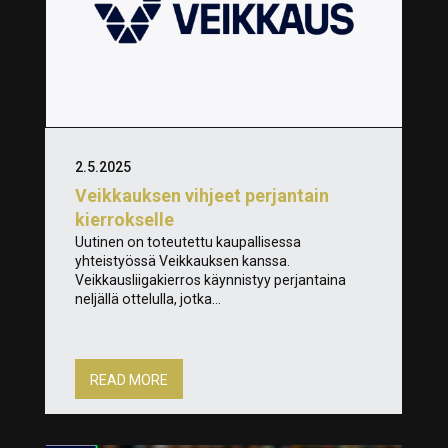
2.5.2025
Veikkauksen vihjeet perjantain
kierrokselle
Uutinen on toteutettu kaupallisessa
yhteistyössä Veikkauksen kanssa.
Veikkausliigakierros käynnistyy perjantaina
neljällä ottelulla, jotka...
READ MORE