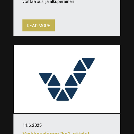
voittaa uusi ja alkuperäinen...
READ MORE
11.6.2025
Veikkausliigan 2in1-ottelut