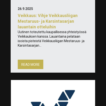
26.9.2025
Veikkaus: Vihje Veikkausliigan
Mestaruus- ja Karsintasarjan
lauantain otteluihin
Uutinen toteutettu kaupallisessa yhteistyössä
Veikkauksen kanssa. Lauantaina pelataan
isoista pisteistä Veikkausliigan Mestaruus- ja
Karsintasarjan...
READ MORE