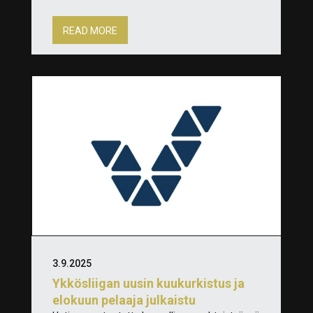
READ MORE
3.9.2025
Ykkösliigan uusin kuukurkistus ja
elokuun pelaaja julkaistu