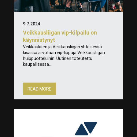
9.7.2024
Veikkausliigan vip-kilpailu on
käynnistynyt
Veikkauksen ja Veikkausliigan yhteisessä
kisassa arvotaan vip-lippuja Veikkausliigan
huippuotteluihin. Uutinen toteutettu
kaupallisessa...
READ MORE