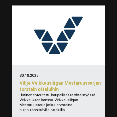
30.10.2025
Vihje Veikkausliigan Mestaruussarjan
torstain otteluihin
Uutinen toteutettu kaupallisessa yhteistyössä
Veikkauksen kanssa. Veikkausliigan
Mestaruussarja jatkuu torstaina
huippujännittävillä otteluilla....