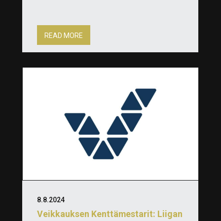
READ MORE
8.8.2024
Veikkauksen Kenttämestarit: Liigan