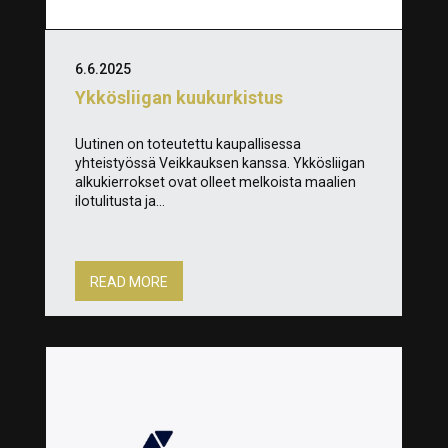
6.6.2025
Ykkösliigan kuukurkistus
Uutinen on toteutettu kaupallisessa
yhteistyössä Veikkauksen kanssa. Ykkösliigan
alkukierrokset ovat olleet melkoista maalien
ilotulitusta ja...
READ MORE