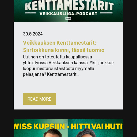
30.8.2024
Veikkauksen Kenttämestarit:
Siirtoikkuna kiinni, tässä tuomio
Uutinen on toteutettu kaupallisessa
yhteistyössä Veikkauksen kanssa. Yksi joukkue
luopui mestaruustaistosta myymällä
pelaajansa? Kenttämestarit...
READ MORE