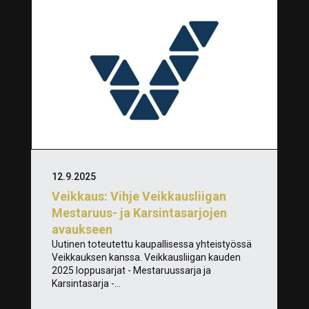
12.9.2025
Veikkaus: Vihje Veikkausliigan
Mestaruus- ja Karsintasarjojen
avaukseen
Uutinen toteutettu kaupallisessa yhteistyössä
Veikkauksen kanssa. Veikkausliigan kauden
2025 loppusarjat - Mestaruussarja ja
Karsintasarja -...