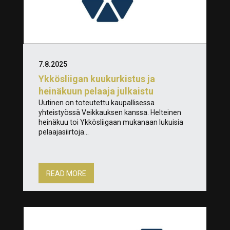
7.8.2025
Ykkösliigan kuukurkistus ja
heinäkuun pelaaja julkaistu
Uutinen on toteutettu kaupallisessa
yhteistyössä Veikkauksen kanssa. Helteinen
heinäkuu toi Ykkösliigaan mukanaan lukuisia
pelaajasiirtoja...
READ MORE