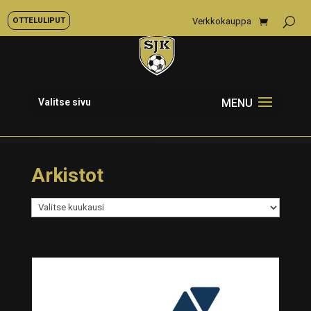
OTTELULIPUT
Verkkokauppa
Valitse sivu
Arkistot
Arkistot