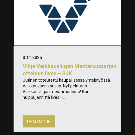
3.11.2025
Vihje Veikkausliigan Mestaruussarjan
otteluun Ilves – SJK
Uutinen toteutettu kaupallisessa yhteistyössä
Veikkauksen kanssa. Nyt pelataan
Veikkausliigan mestaruudesta! Illan
huippujännittä Ilves –...
READ MORE