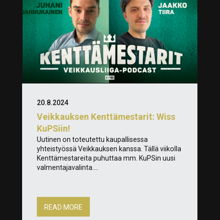
20.8.2024
Veikkauksen Kenttämestarit: Wiss
KuPSiin!
Uutinen on toteutettu kaupallisessa
yhteistyössä Veikkauksen kanssa. Tällä viikolla
Kenttämestareita puhuttaa mm. KuPSin uusi
valmentajavalinta....
READ MORE