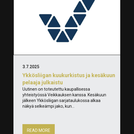
3.7.2025
Ykkösliigan kuukurkistus ja kesäkuun
pelaaja julkaistu
Uutinen on toteutettu kaupallisessa
yhteistyössä Veikkauksen kanssa. Kesäkuun
jälkeen Ykkösliigan sarjataulukossa alkaa
näkyä selkeämpi jako, kun...
READ MORE