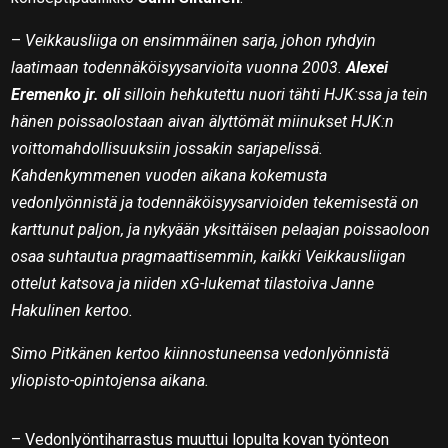
–
Veikkausliiga on ensimmäinen sarja, johon ryhdyin
laatimaan todennäköisyysarvioita vuonna 2003.
Alexei
Eremenko jr. oli
silloin hehkutettu nuori tähti HJK:ssa ja tein
hänen poissaolostaan aivan älyttömät miinukset HJK:n
voittomahdollisuuksiin jossakin sarjapelissä.
Kahdenkymmenen vuoden aikana kokemusta
vedonlyönnistä ja todennäköisyysarvioiden tekemisestä on
karttunut paljon, ja nykyään yksittäisen pelaajan poissaoloon
osaa suhtautua pragmaattisemmin, kaikki Veikkausliigan
ottelut katsova ja niiden xG-lukemat tilastoiva Janne
Hakulinen kertoo.
Simo Pitkänen kertoo kiinnostuneensa vedonlyönnistä
yliopisto-opintojensa aikana.
– Vedonlyöntiharrastus muuttui lopulta kovan työnteon