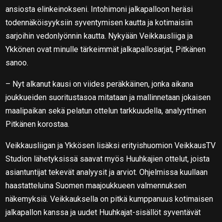
ansiosta elinkeinokseni. Intohimoni jalkapalloon heräsi
todennäköisyyksiin syventymisen kautta ja kotimaisiin
sarjoihin vedonlyönnin kautta. Nykyään Veikkausliiga ja
Ykkönen ovat minulle tärkeimmät jalkapallosarjat, Pitkänen
sanoo.
– Nyt alkanut kausi on viides peräkkäinen, jonka aikana
joukkueiden suoritustasoa mitataan ja mallinnetaan jokaisen
maalipaikan sekä pelatun ottelun tarkkuudella, analyyttinen
Pitkänen korostaa.
Veikkausliigan ja Ykkösen lisäksi erityishuomion VeikkausTV
Studion lähetyksissä saavat myös Huuhkajien ottelut, joista
asiantuntijat tekevät analyysit ja arviot. Ohjelmissa kuullaan
haastatteluina Suomen maajoukkueen valmennuksen
näkemyksiä. Veikkauksella on pitkä kumppanuus kotimaisen
jalkapallon kanssa ja uudet Huuhkajat-sisällöt syventävät