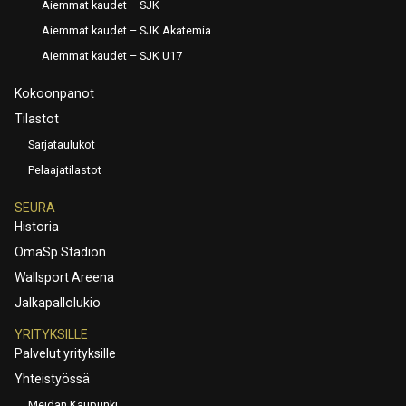
Aiemmat kaudet – SJK
Aiemmat kaudet – SJK Akatemia
Aiemmat kaudet – SJK U17
Kokoonpanot
Tilastot
Sarjataulukot
Pelaajatilastot
SEURA
Historia
OmaSp Stadion
Wallsport Areena
Jalkapallolukio
YRITYKSILLE
Palvelut yrityksille
Yhteistyössä
Meidän Kaupunki