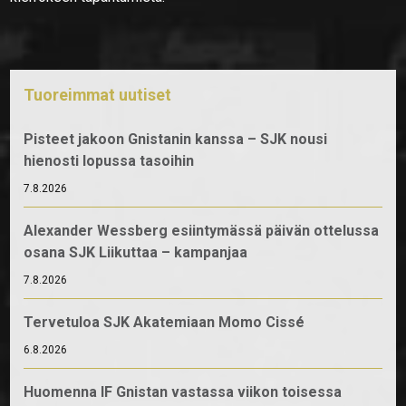
Tuoreimmat uutiset
Pisteet jakoon Gnistanin kanssa – SJK nousi
hienosti lopussa tasoihin
7.8.2026
Alexander Wessberg esiintymässä päivän ottelussa
osana SJK Liikuttaa – kampanjaa
7.8.2026
Tervetuloa SJK Akatemiaan Momo Cissé
6.8.2026
Huomenna IF Gnistan vastassa viikon toisessa