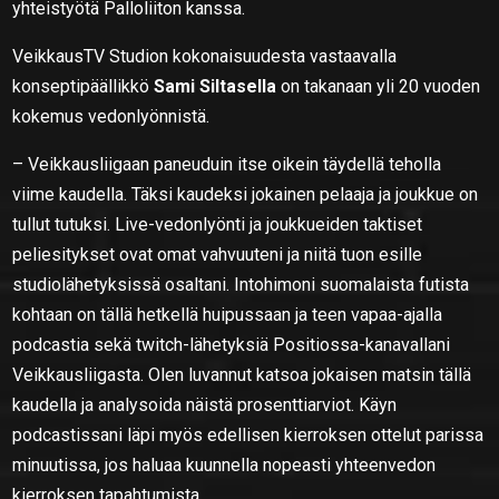
yhteistyötä Palloliiton kanssa.
VeikkausTV Studion kokonaisuudesta vastaavalla
konseptipäällikkö
Sami Siltasella
on takanaan yli 20 vuoden
kokemus vedonlyönnistä.
– Veikkausliigaan paneuduin itse oikein täydellä teholla
viime kaudella. Täksi kaudeksi jokainen pelaaja ja joukkue on
tullut tutuksi. Live-vedonlyönti ja joukkueiden taktiset
peliesitykset ovat omat vahvuuteni ja niitä tuon esille
studiolähetyksissä osaltani. Intohimoni suomalaista futista
kohtaan on tällä hetkellä huipussaan ja teen vapaa-ajalla
podcastia sekä twitch-lähetyksiä Positiossa-kanavallani
Veikkausliigasta. Olen luvannut katsoa jokaisen matsin tällä
kaudella ja analysoida näistä prosenttiarviot. Käyn
podcastissani läpi myös edellisen kierroksen ottelut parissa
minuutissa, jos haluaa kuunnella nopeasti yhteenvedon
kierroksen tapahtumista.