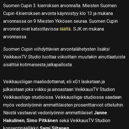
Suomen Cupin 3. kierroksen arvonnalla. Miesten Suomen
Cupin 4.kierroksen arvonta käynnistyy klo 13 ja mukana
arvonnassa on 9 Miesten Ykkösen seuraa. Suomen Cupin
arvonnat ovat katsottavissa
täältä.
SJK on mukana
arvonnassa.
Suomen Cupin viihdyttävien arvontalähetysten lisäksi
VeikkausTV Studio tuottaa viikoittain muutakin ainutlaatuista
sisältöä kotimaisesta jalkapallosta.
Veikkausliigan maaliodottamat, eli xG:t lasketaan ja
julkaistaan joka viikko ja ainoastaan VeikkausTV Studion
Veikkausliiga-studioissa. Veikkausliiga-studiossa saadaan
myös vedonlyönnin ammattilaisten prosenttiarviot otteluihin.
Näistä vastaavat vedonlyönnin ammattilaiset
Janne
Hakulinen
,
Simo Pitkänen
sekä VeikkausTV Studion
konseptipäällikkö
Sami Siltanen
.