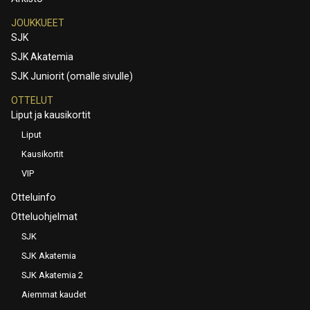
JOUKKUEET
SJK
SJK Akatemia
SJK Juniorit (omalle sivulle)
OTTELUT
Liput ja kausikortit
Liput
Kausikortit
VIP
Otteluinfo
Otteluohjelmat
SJK
SJK Akatemia
SJK Akatemia 2
Aiemmat kaudet