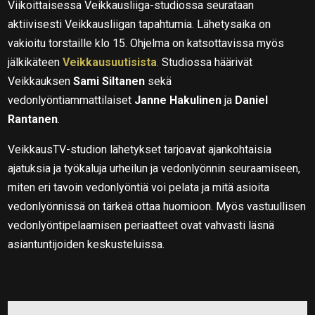
Viikoittaisessa Veikkausliiga-studiossa seurataan
aktiivisesti Veikkausliigan tapahtumia. Lähetysaika on
vakioitu torstaille klo 15. Ohjelma on katsottavissa myös
jälkikäteen
Veikkausuutisista
.
Studiossa häärivät
Veikkauksen
Sami Siltanen
sekä
vedonlyöntiammattilaiset
Janne Hakulinen
ja
Daniel
Rantanen
.
VeikkausTV-studion lähetykset tarjoavat ajankohtaisia
ajatuksia ja työkaluja urheilun ja vedonlyönnin seuraamiseen,
miten eri tavoin vedonlyöntiä voi pelata ja mitä asioita
vedonlyönnissä on tärkeä ottaa huomioon. Myös vastuullisen
vedonlyöntipelaamisen periaatteet ovat vahvasti läsnä
asiantuntijoiden keskusteluissa.