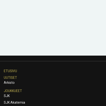
ETUSIVU
UUTISET
Arkisto
JOUKKUEET
SJK
SJK Akatemia