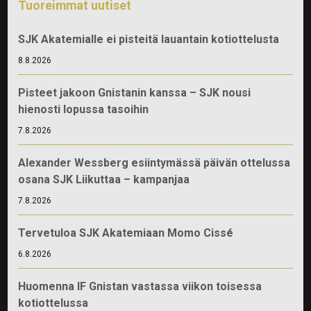
Tuoreimmat uutiset
SJK Akatemialle ei pisteitä lauantain kotiottelusta
8.8.2026
Pisteet jakoon Gnistanin kanssa – SJK nousi
hienosti lopussa tasoihin
7.8.2026
Alexander Wessberg esiintymässä päivän ottelussa
osana SJK Liikuttaa – kampanjaa
7.8.2026
Tervetuloa SJK Akatemiaan Momo Cissé
6.8.2026
Huomenna IF Gnistan vastassa viikon toisessa
kotiottelussa