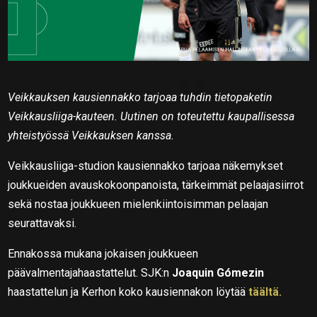
Veikkauksen kausiennakko tarjoaa tuhdin tietopaketin
Veikkausliiga-kauteen. Uutinen on toteutettu kaupallisessa
yhteistyössä Veikkauksen kanssa.
Veikkausliiga-studion kausiennakko tarjoaa näkemykset
joukkueiden avauskokoonpanoista, tärkeimmät pelaajasiirrot
sekä nostaa joukkueen mielenkiintoisimman pelaajan
seurattavaksi.
Ennakossa mukana jokaisen joukkueen
päävalmentajahaastattelut. SJK:n
Joaquin Gómezin
haastattelun ja Kerhon koko kausiennakon löytää
täältä.