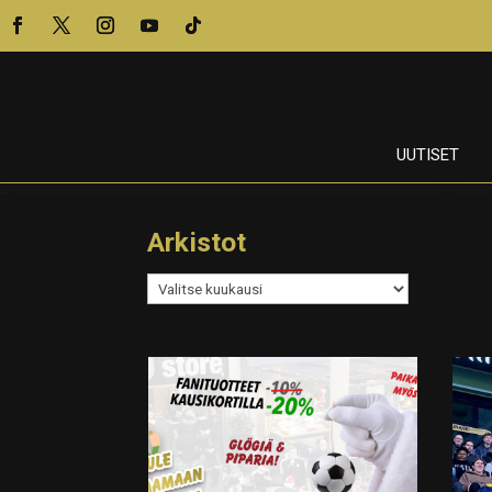
UUTISET
Arkistot
Arkistot