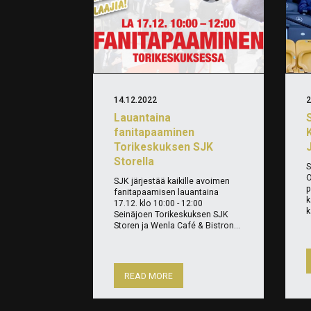
14.12.2022
2
Lauantaina
fanitapaaminen
Torikeskuksen SJK
J
Storella
S
O
SJK järjestää kaikille avoimen
p
fanitapaamisen lauantaina
k
17.12. klo 10:00 - 12:00
k
Seinäjoen Torikeskuksen SJK
Storen ja Wenla Café & Bistron...
READ MORE