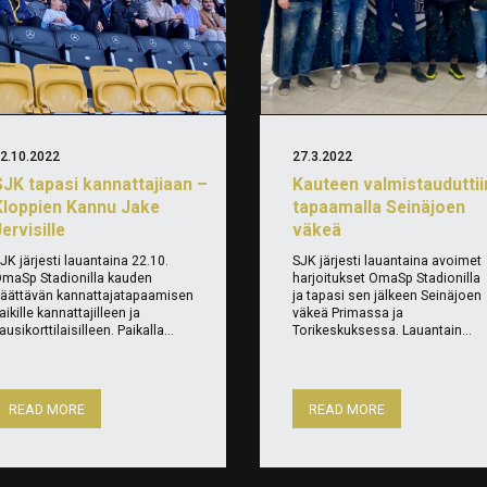
2.10.2022
27.3.2022
SJK tapasi kannattajiaan –
Kauteen valmistauduttii
Kloppien Kannu Jake
tapaamalla Seinäjoen
ervisille
väkeä
JK järjesti lauantaina 22.10.
SJK järjesti lauantaina avoimet
maSp Stadionilla kauden
harjoitukset OmaSp Stadionilla
äättävän kannattajatapaamisen
ja tapasi sen jälkeen Seinäjoen
aikille kannattajilleen ja
väkeä Primassa ja
ausikorttilaisilleen. Paikalla...
Torikeskuksessa. Lauantain...
READ MORE
READ MORE