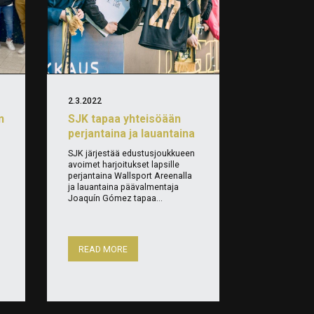
2.3.2022
n
SJK tapaa yhteisöään
perjantaina ja lauantaina
SJK järjestää edustusjoukkueen
avoimet harjoitukset lapsille
perjantaina Wallsport Areenalla
ja lauantaina päävalmentaja
Joaquín Gómez tapaa...
READ MORE