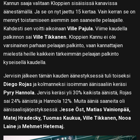
Kannun saaja valitaan Kloppien sisäisissä kanavissa
äänestämällä. Ja se on nyt jaettu 15 kertaa. Vain kerran se on
mennyt toistamiseen aiemmin sen saaneelle pelaajalle.
Kahdesti sen voitti aikoinaan
Ville Pajula.
Viime kaudella
palkinnon sai
Ville Tikkanen.
Kloppien Kannu ei ole
varsinainen parhaan pelaajan palkinto, vaan kannattajien
mielestä heille kaikkein tärkeimmän pelaajan palkinto
kyseisellä kaudella.
Jervisin jälkeen tämän kauden äänestyksessä tuli toiseksi
Diego Rojas
ja kolmanneksi isoimman äänisaaliin keräsi
Pyry Hannola.
Jervis keräsi yli 30% kaikista äänistä, Rojas
sai 24% äänistä ja Hannola 12%. Muita ääniä saaneita oli
äänisaalisjärjestyksessä: J
esse Öst, Matias Vainionpää,
Matej Hradecky, Tuomas Kaukua, Ville Tikkanen, Nooa
Laine
ja
Mehmet Hetemaj.