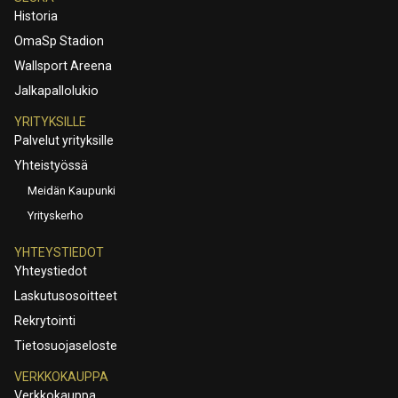
Historia
OmaSp Stadion
Wallsport Areena
Jalkapallolukio
YRITYKSILLE
Palvelut yrityksille
Yhteistyössä
Meidän Kaupunki
Yrityskerho
YHTEYSTIEDOT
Yhteystiedot
Laskutusosoitteet
Rekrytointi
Tietosuojaseloste
VERKKOKAUPPA
Verkkokauppa