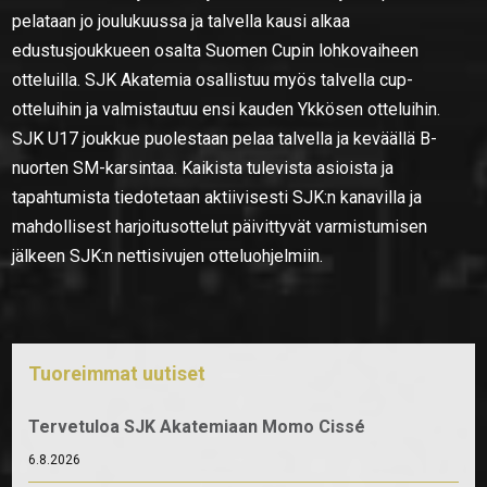
pelataan jo joulukuussa ja talvella kausi alkaa
edustusjoukkueen osalta Suomen Cupin lohkovaiheen
otteluilla. SJK Akatemia osallistuu myös talvella cup-
otteluihin ja valmistautuu ensi kauden Ykkösen otteluihin.
SJK U17 joukkue puolestaan pelaa talvella ja keväällä B-
nuorten SM-karsintaa. Kaikista tulevista asioista ja
tapahtumista tiedotetaan aktiivisesti SJK:n kanavilla ja
mahdollisest harjoitusottelut päivittyvät varmistumisen
jälkeen SJK:n nettisivujen otteluohjelmiin.
Tuoreimmat uutiset
Tervetuloa SJK Akatemiaan Momo Cissé
6.8.2026