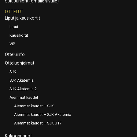
SJK Juniorit (omalle sivulle)
OTTELUT
Liput ja kausikortit
Liput
Kausikortit
VIP
Otteluinfo
Otteluohjelmat
SJK
SJK Akatemia
SJK Akatemia 2
Aiemmat kaudet
Aiemmat kaudet – SJK
Aiemmat kaudet – SJK Akatemia
Aiemmat kaudet – SJK U17
Kokoonpanot