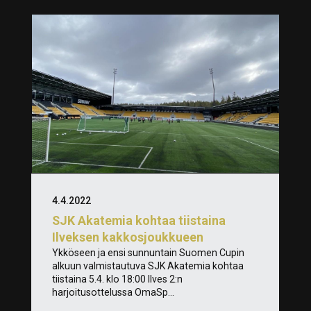
4.4.2022
SJK Akatemia kohtaa tiistaina
Ilveksen kakkosjoukkueen
Ykköseen ja ensi sunnuntain Suomen Cupin
alkuun valmistautuva SJK Akatemia kohtaa
tiistaina 5.4. klo 18:00 Ilves 2:n
harjoitusottelussa OmaSp...