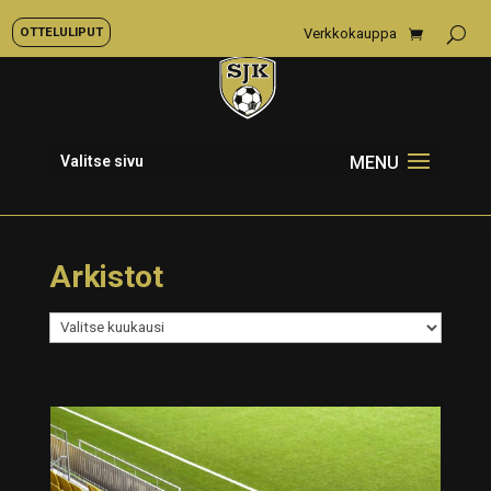
OTTELULIPUT
Verkkokauppa
Valitse sivu
Arkistot
Arkistot