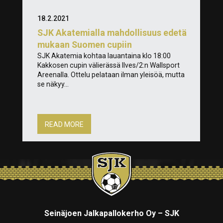
18.2.2021
SJK Akatemialla mahdollisuus edetä
mukaan Suomen cupiin
SJK Akatemia kohtaa lauantaina klo 18:00
Kakkosen cupin välierässä Ilves/2:n Wallsport
Areenalla. Ottelu pelataan ilman yleisöä, mutta
se näkyy...
READ MORE
Seinäjoen Jalkapallokerho Oy – SJK