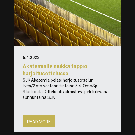
5.4.2022
Akatemialle niukka tappio
harjoitusottelussa
SJK Akatemia pelasi harjoitusottelun
Ilves/2:sta vastaan tiistaina 5.4. OmaSp
Stadionilla. Ottelu oli valmistava peli tulevana
sunnuntaina SJK...
READ MORE