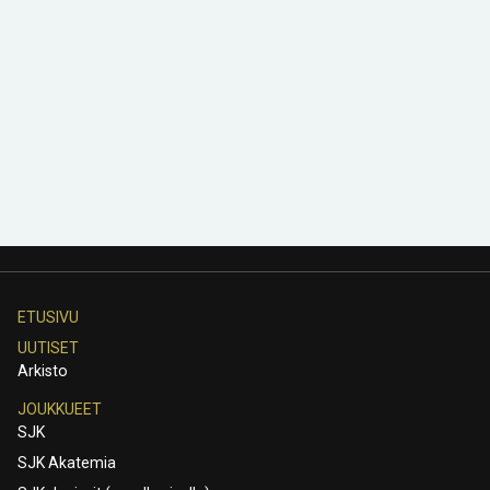
ETUSIVU
UUTISET
Arkisto
JOUKKUEET
SJK
SJK Akatemia