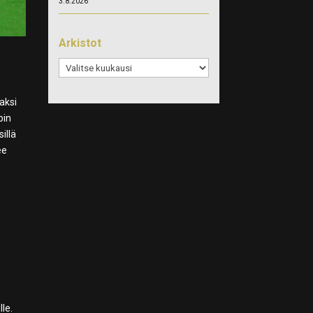
3.8.2026
Arkistot
Arkistot
aksi
pin
illä
ee
le.