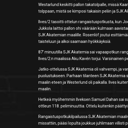
Westarlund keskitti pallon takatolpalle, missä Kaar
tolppaan, mistä se kimposi takaisin peliin ja SJK 
Ilves/2 tasoitti ottelun rangaistuspotkusta, kun J
Jukkola laittoi pallon ohi väärään kulmaan aavistane
SJK Akatemian maalille. Rosenlöf joutui esittämää
taisteluun ja alkoi saamaan hyökkäyksiä.
87’ minuutilla SJK Akatemia sai vapaapotkun ranga
Ilves/2:n maalissa Aku Kavén torjui. Varsinainen pe
Jatko-ottelussa SJK Akatemia oli vahvempi, ja var
puolustukseen. Parhaan tilanteen SJK Akatemia sai ku
maalin eteen ja Westerlund oli paikalla. Ilves kuiten
maalin.
Hetkeä myöhemmin Ilveksen Samuel Dahan sai suora
ottleun 118. peliminuuttia. Ottelu kuitenkin päättyi 1
Rangaistuspotkukilpailussa SJK Akatemian maalivah
missattiin, pääsi lopulta joukkue juhlimaan villist