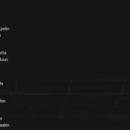
 pelin
n
utta
luun.
a
hi
tiin
to
aliin.