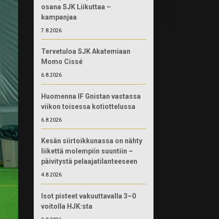
osana SJK Liikuttaa –
kampanjaa
7.8.2026
Tervetuloa SJK Akatemiaan
Momo Cissé
6.8.2026
Huomenna IF Gnistan vastassa
viikon toisessa kotiottelussa
6.8.2026
Kesän siirtoikkunassa on nähty
liikettä molempiin suuntiin –
päivitystä pelaajatilanteeseen
4.8.2026
Isot pisteet vakuuttavalla 3–0
voitolla HJK:sta