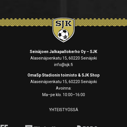
Seinäjoen Jalkapallokerho Oy – SJK
Alaseinäjoenkatu 15, 60220 Seinäjoki
info@sjk.fi
OmaSp Stadionin toimisto & SJK Shop
Alaseinäjoenkatu 15, 60220 Seinäjoki
Avoinna:
Ma–pe klo. 10:00–16:00
YHTEISTYÖSSÄ