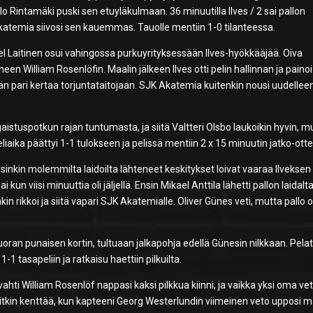
lo Rintamäki puski sen etuyläkulmaan. 36 minuutilla Ilves / 2 sai pallon
Akatemia siivosi sen kauemmas. Tauolle mentiin 1-0 tilanteessa.
oel Laitinen osui vahingossa purkuyrityksessään Ilves-hyökkääjää. Oiva
en William Rosenlöfin. Maalin jälkeen Ilves otti pelin hallinnan ja painoi
n pari kertaa torjuntataitojaan. SJK Akatemia kuitenkin nousi uudellee
istuspotkun rajan tuntumasta, ja siitä Valtteri Olsbo laukoikin hyvin, m
liaika päättyi 1-1 tulokseen ja pelissä mentiin 2 x 15 minuutin jatko-otte
sinkin molemmilta laidoilta lähteneet keskitykset loivat vaaraa Ilveksen
n viisi minuuttia oli jäljellä. Ensin Mikael Anttila lähetti pallon laidalt
kin rikkoi ja siitä vapari SJK Akatemialle. Oliver Günes veti, mutta pallo o
n punaisen kortin, tultuaan jalkapohja edellä Günesin nilkkaan. Pelat
-1 tasapeliin ja ratkaisu haettiin pilkuilta.
ti William Rosenlöf nappasi kaksi pilkkua kiinni, ja vaikka yksi oma ve
i pitkin kenttää, kun kapteeni Georg Westerlundin viimeinen veto upposi ma