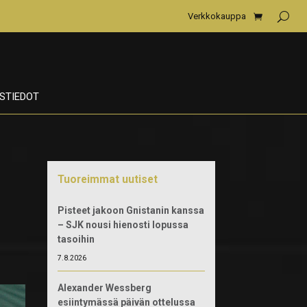
Verkkokauppa
STIEDOT
Tuoreimmat uutiset
Pisteet jakoon Gnistanin kanssa
– SJK nousi hienosti lopussa
tasoihin
7.8.2026
Alexander Wessberg
esiintymässä päivän ottelussa