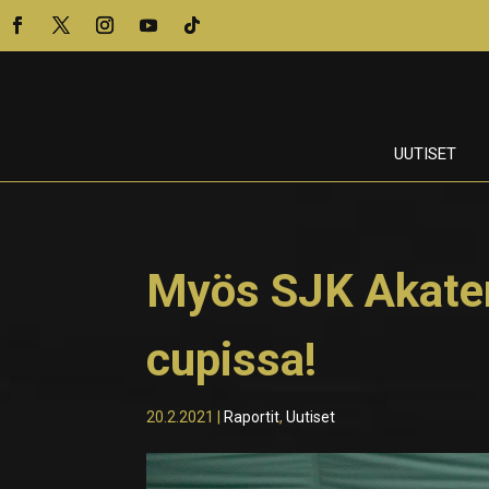
UUTISET
Myös SJK Akate
cupissa!
20.2.2021
|
Raportit
,
Uutiset