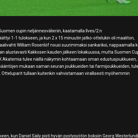
Suomen cupin neljännesvälieriin, kaatamalla Ilves/2:n
ättyi 1-1 tulokseen, ja kun 2 x 15 minuutin jatko-ottelukin oli maaliton,
 maalivahti William Rosenlöf nousi suurimmaksi sankariksi, nappaamalla k
lataan alustavasti Kakkosen kauden jälkeen lokakuussa, mutta Suomen Cu
SJK Akatemia tulee näillä näkymin kohtaamaan oman edustusjoukkueen, s
sääntöjen mukaan saman seuran joukkueiden tai farmijoukkueiden, tul
 Otteluparit tullaan kuitenkin vahvistamaan virallisesti myöhemmin
keen, kun Daniel Säily pisti hyvän pystysyötön boksiin Georg Westerlundil